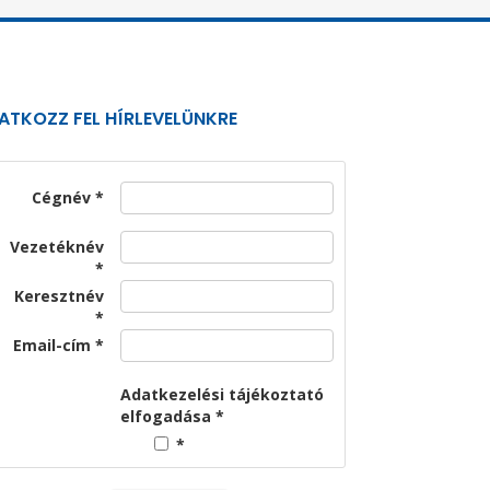
RATKOZZ FEL HÍRLEVELÜNKRE
Cégnév
Vezetéknév
Keresztnév
Email-cím
Adatkezelési tájékoztató
elfogadása