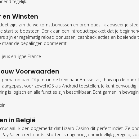
nend tegelijk.
r en Winsten
r doet zijn, zijn de welkomstbonussen en promoties. Ik adviseer je st
 je start te boosteen. Denk aan een introductiepakket dat je beginne
elers zijn er regelmatig reload bonussen, cashback acties en boeiende
 je maar de bepalingen doorneemt.
Jouw Voorwaarden
ar prima op aan. Of je nu in de trein naar Brussel zit, thuis op de bank
 aangepast voor zowel iOS als Android toestellen. Je kunt eenvoudig i
ng is logisch en alle functies zijn beschikbaar. Echt gamen in bewegin
en in België
s cruciaal. Ik ben opgemerkt dat Lizaro Casino dit perfect inziet. Ze 
 PayPal en creditcards. Storten is nagenoeg onmiddellijk geregeld, zo