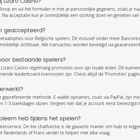
j Lizaro Casino?
ijfknop en vul het formulier in met je persoonlijke gegevens, zoals je 
o’s. Na acceptatie kun je onmiddellijk een storting doen en genieten v
er geaccepteerd?
etaalopties voor Belgische spelers. Dit inclusief onder meer Bancontac
middellijk zichtbaar. Alle transacties worden beveiligd via geavanceer
voor bestaande spelers?
Lizaro Casino regelmatig promoties voor zijn loyale leden. Dit kunnen
nende leaderboard-toernooien zijn. Check altijd de ‘Promoties’ pagin
erwerkt?
geprefereerde methode. E-wallet opnames, zoals via PayPal, zijn mees
 1-3 bankdagen duren. Vergeet niet dat je account eerst bevestigd 
bleem heb tijdens het spelen?
enservice. De live chatfunctie is de gauwste manier om hulp te krijg
et Nederlands of Frans verder te helpen met elke vraag.