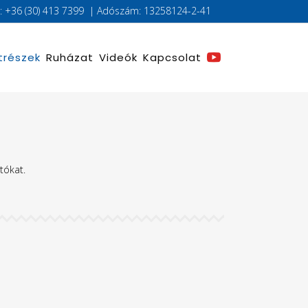
l.: +36 (30) 413 7399 | Adószám: 13258124-2-41
trészek
Ruházat
Videók
Kapcsolat
tókat.