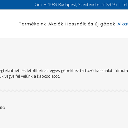
Cím: H-1033 Budapest, Szentendrei út 89-95. | Te
Termékeink
Akciók
Használt és új gépek
Alka
gtekintheti és letöltheti az egyes gépekhez tartozó használati útmuta
k vegye fel velünk a kapcsolatot.
ató