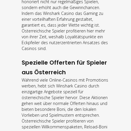
honoriert nicht nur regelmäßiges Spielen,
sondern erhöht auch die Gewinnchancen.
Indem das Winshark Casino das Gaming zu
einer vorteilhaften Erfahrung gestaltet,
garantiert es, dass jeder Wette wichtig ist.
Österreichische Spieler profitieren hier mehr
von ihrer Zeit, weshalb Loyalitätspunkte ein
Eckpfeiler des nutzerzentrierten Ansatzes des
Casinos sind.
Spezielle Offerten für Spieler
aus Österreich
Während viele Online-Casinos mit Promotions
werben, hebt sich Winshark Casino durch
einzigartige Angebote speziell für
österreichische Spieler hervor. Diese Aktionen
gehen weit über normale Offerten hinaus und
bieten besondere Boni, die den lokalen
Vorlieben und Spielmustern entsprechen.
Österreichische Spieler profitieren von
speziellen Willkommenspaketen, Reload-Boni