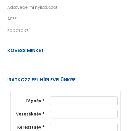
Adatvédelmi nyilatkozat
ÁSZF
Kapcsolat
KÖVESS MINKET
IRATKOZZ FEL HÍRLEVELÜNKRE
Cégnév
Vezetéknév
Keresztnév