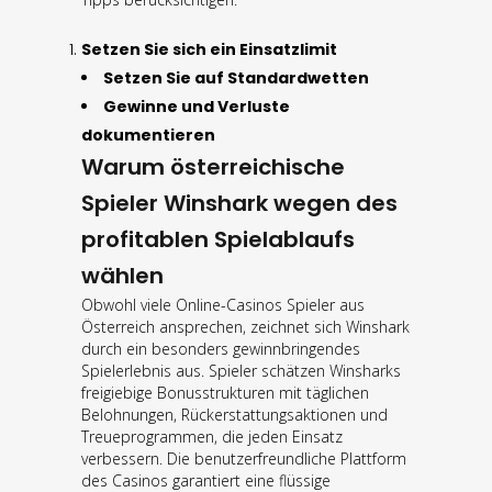
Setzen Sie sich ein Einsatzlimit
Setzen Sie auf Standardwetten
Gewinne und Verluste
dokumentieren
Warum österreichische
Spieler Winshark wegen des
profitablen Spielablaufs
wählen
Obwohl viele Online-Casinos Spieler aus
Österreich ansprechen, zeichnet sich Winshark
durch ein besonders gewinnbringendes
Spielerlebnis aus. Spieler schätzen Winsharks
freigiebige Bonusstrukturen mit täglichen
Belohnungen, Rückerstattungsaktionen und
Treueprogrammen, die jeden Einsatz
verbessern. Die benutzerfreundliche Plattform
des Casinos garantiert eine flüssige