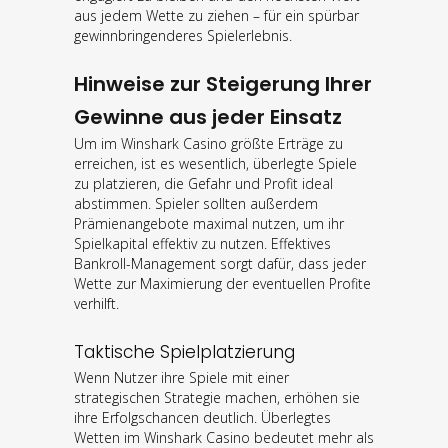
aus jedem Wette zu ziehen – für ein spürbar
gewinnbringenderes Spielerlebnis.
Hinweise zur Steigerung Ihrer
Gewinne aus jeder Einsatz
Um im Winshark Casino größte Erträge zu
erreichen, ist es wesentlich, überlegte Spiele
zu platzieren, die Gefahr und Profit ideal
abstimmen. Spieler sollten außerdem
Prämienangebote maximal nutzen, um ihr
Spielkapital effektiv zu nutzen. Effektives
Bankroll-Management sorgt dafür, dass jeder
Wette zur Maximierung der eventuellen Profite
verhilft.
Taktische Spielplatzierung
Wenn Nutzer ihre Spiele mit einer
strategischen Strategie machen, erhöhen sie
ihre Erfolgschancen deutlich. Überlegtes
Wetten im Winshark Casino bedeutet mehr als