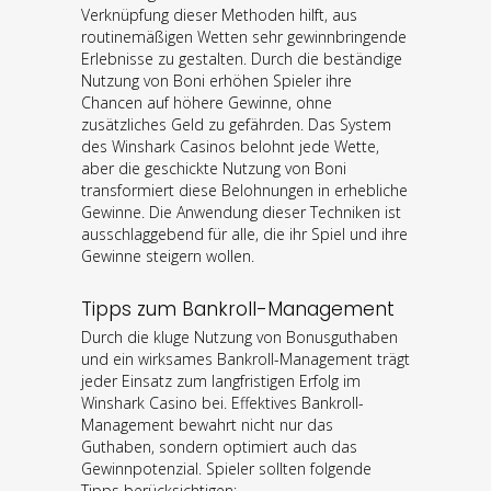
Verknüpfung dieser Methoden hilft, aus
routinemäßigen Wetten sehr gewinnbringende
Erlebnisse zu gestalten. Durch die beständige
Nutzung von Boni erhöhen Spieler ihre
Chancen auf höhere Gewinne, ohne
zusätzliches Geld zu gefährden. Das System
des Winshark Casinos belohnt jede Wette,
aber die geschickte Nutzung von Boni
transformiert diese Belohnungen in erhebliche
Gewinne. Die Anwendung dieser Techniken ist
ausschlaggebend für alle, die ihr Spiel und ihre
Gewinne steigern wollen.
Tipps zum Bankroll-Management
Durch die kluge Nutzung von Bonusguthaben
und ein wirksames Bankroll-Management trägt
jeder Einsatz zum langfristigen Erfolg im
Winshark Casino bei. Effektives Bankroll-
Management bewahrt nicht nur das
Guthaben, sondern optimiert auch das
Gewinnpotenzial. Spieler sollten folgende
Tipps berücksichtigen: