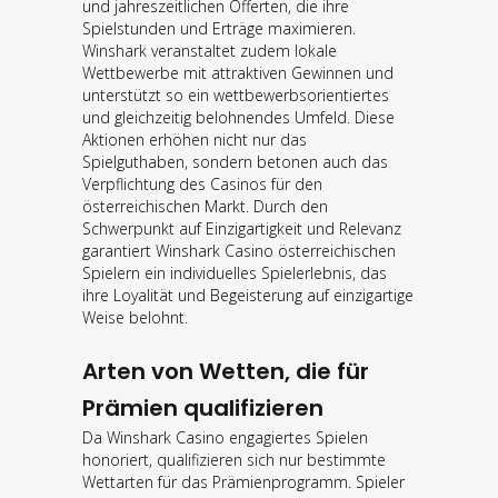
und jahreszeitlichen Offerten, die ihre
Spielstunden und Erträge maximieren.
Winshark veranstaltet zudem lokale
Wettbewerbe mit attraktiven Gewinnen und
unterstützt so ein wettbewerbsorientiertes
und gleichzeitig belohnendes Umfeld. Diese
Aktionen erhöhen nicht nur das
Spielguthaben, sondern betonen auch das
Verpflichtung des Casinos für den
österreichischen Markt. Durch den
Schwerpunkt auf Einzigartigkeit und Relevanz
garantiert Winshark Casino österreichischen
Spielern ein individuelles Spielerlebnis, das
ihre Loyalität und Begeisterung auf einzigartige
Weise belohnt.
Arten von Wetten, die für
Prämien qualifizieren
Da Winshark Casino engagiertes Spielen
honoriert, qualifizieren sich nur bestimmte
Wettarten für das Prämienprogramm. Spieler