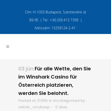
Cím: H-1033 Budapest, Szentendrei út
89-95. | Tel.: +36 (30) 413 7399 |
Adószám: 13258124-2-41
03 jún
Für alle Wette, den Sie
im Winshark Casino für
Österreich platzieren,
werden Sie belohnt.
Posted at 21:09h
in
Uncategorized
by
admin_znrybeap
0
Likes