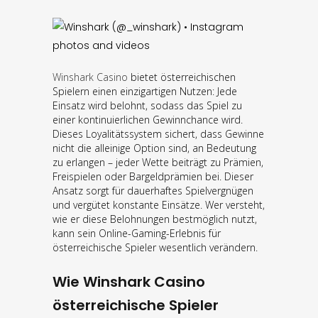
Winshark Casino
bietet österreichischen
Spielern einen einzigartigen Nutzen: Jede
Einsatz wird belohnt, sodass das Spiel zu
einer kontinuierlichen Gewinnchance wird.
Dieses Loyalitätssystem sichert, dass Gewinne
nicht die alleinige Option sind, an Bedeutung
zu erlangen – jeder Wette beiträgt zu Prämien,
Freispielen oder Bargeldprämien bei. Dieser
Ansatz sorgt für dauerhaftes Spielvergnügen
und vergütet konstante Einsätze. Wer versteht,
wie er diese Belohnungen bestmöglich nutzt,
kann sein Online-Gaming-Erlebnis für
österreichische Spieler wesentlich verändern.
Wie Winshark Casino
österreichische Spieler