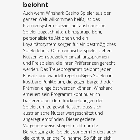
belohnt
Auch wenn Winshark Casino Spieler aus der
ganzen Welt willkommen heißt, ist das
Prämiensystem speziell auf austrianische
Spieler zugeschnitten. Einzigartige Boni,
personalisierte Aktionen und ein
Loyalitätssystem sorgen für ein bestmögliches
Spielerlebnis. Österreichische Spieler ziehen
Nutzen von speziellen Einzahlungsprämien
und Freispielen, die ihren Präferenzen gerecht
werden. Das Treueprogramm belohnt jeden
Einsatz und wandelt regelmäßiges Spielen in
kostbare Punkte um, die gegen Bargeld oder
Prämien eingelöst werden können. Winshark
erneuert sein Programm kontinuierlich
basierend auf dem Rückmeldungen der
Spieler, um zu gewährleisten, dass sich
austrianische Nutzer wertgeschätzt und
angeregt empfinden. Dieser gezielte
Vorgehensweise steigert nicht nur die
Befriedigung der Spieler, sondern fördert auch
die kontinuierliche Teilnahme. So fühlen sich