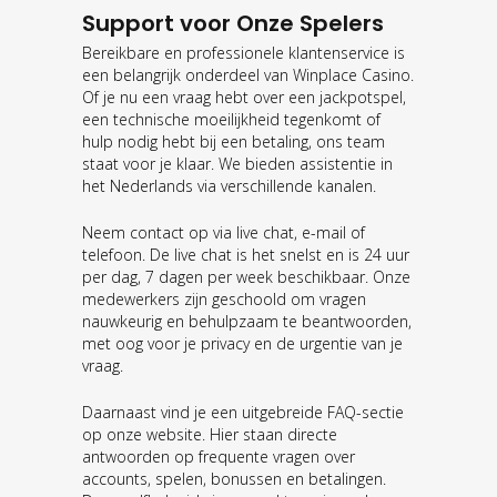
Support voor Onze Spelers
Bereikbare en professionele klantenservice is
een belangrijk onderdeel van Winplace Casino.
Of je nu een vraag hebt over een jackpotspel,
een technische moeilijkheid tegenkomt of
hulp nodig hebt bij een betaling, ons team
staat voor je klaar. We bieden assistentie in
het Nederlands via verschillende kanalen.
Neem contact op via live chat, e-mail of
telefoon. De live chat is het snelst en is 24 uur
per dag, 7 dagen per week beschikbaar. Onze
medewerkers zijn geschoold om vragen
nauwkeurig en behulpzaam te beantwoorden,
met oog voor je privacy en de urgentie van je
vraag.
Daarnaast vind je een uitgebreide FAQ-sectie
op onze website. Hier staan directe
antwoorden op frequente vragen over
accounts, spelen, bonussen en betalingen.