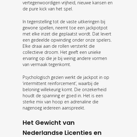
vertegenwoordigen vrijheid, nieuwe kansen en
de pure kick van het spel.
In tegenstelling tot de vaste uitkeringen bij
gewone spellen, neemt toe een jackpotpot
met elke inzet die geplaatst wordt. Dat levert
een gedeelde opwinding onder onze spelers.
Elke draai aan de rollen versterkt die
collectieve droom. Het geeft een unieke
ervaring op die je bij weinig andere vormen
van vermaak tegenkomt.
Psychologisch gezien werkt de jackpot in op
‘intermittent reinforcement’, waarbij de
beloning willekeurig komt. Die onzekerheid
houdt de spanning er goed in. Het is een
sterke mix van hoop en adrenaline die
nagenoeg iedereen aanspreekt.
Het Gewicht van
Nederlandse Licenties en