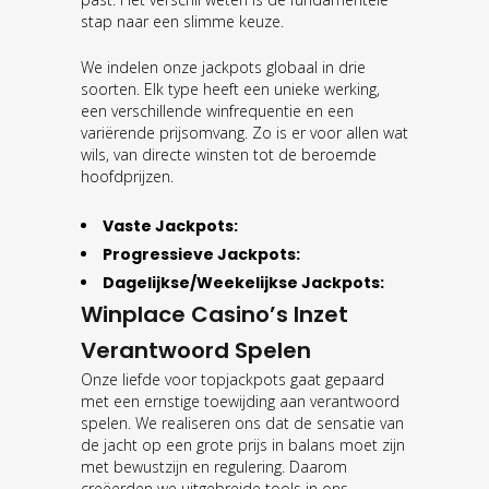
stap naar een slimme keuze.
We indelen onze jackpots globaal in drie
soorten. Elk type heeft een unieke werking,
een verschillende winfrequentie en een
variërende prijsomvang. Zo is er voor allen wat
wils, van directe winsten tot de beroemde
hoofdprijzen.
Vaste Jackpots:
Progressieve Jackpots:
Dagelijkse/Weekelijkse Jackpots:
Winplace Casino’s Inzet
Verantwoord Spelen
Onze liefde voor topjackpots gaat gepaard
met een ernstige toewijding aan verantwoord
spelen. We realiseren ons dat de sensatie van
de jacht op een grote prijs in balans moet zijn
met bewustzijn en regulering. Daarom
creëerden we uitgebreide tools in ons