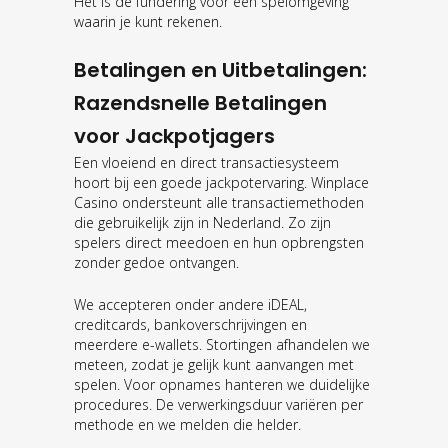
Het is de fundering voor een spelomgeving
waarin je kunt rekenen.
Betalingen en Uitbetalingen:
Razendsnelle Betalingen
voor Jackpotjagers
Een vloeiend en direct transactiesysteem
hoort bij een goede jackpotervaring. Winplace
Casino ondersteunt alle transactiemethoden
die gebruikelijk zijn in Nederland. Zo zijn
spelers direct meedoen en hun opbrengsten
zonder gedoe ontvangen.
We accepteren onder andere iDEAL,
creditcards, bankoverschrijvingen en
meerdere e-wallets. Stortingen afhandelen we
meteen, zodat je gelijk kunt aanvangen met
spelen. Voor opnames hanteren we duidelijke
procedures. De verwerkingsduur variëren per
methode en we melden die helder.