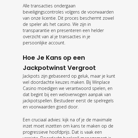
Alle transacties ondergaan
beveiligingscontroles volgens de voorwaarden
van onze licentie. Dit proces beschermt zowel
de speler als het casino. We zijn in
transparantie en presenteren een helder
overzicht van al je transacties in je
persoonlijke account.
Hoe Je Kans op een
Jackpotwinst Vergroot
Jackpots zijn gebaseerd op geluk, maar je kunt
wel doordachte keuzes maken. Bij Winplace
Casino moedigen we verantwoord spelen, en
dat begint bij een weloverwogen aanpak van
jackpotspellen. Bestudeer eerst de spelregels
en voorwaarden goed door.
Een cruciaal advies: kijk na of je de maximale
inzet moet inzetten om kans te maken op de
progressieve hoofdprijs. Dat is vaak een