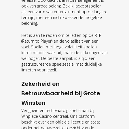
vereiste. Doordacht bankroll management is
ook van groot belang. Bekijk jackpotspellen
als een vorm van entertainment op de langere
termijn, met een indrukwekkende mogelijke
beloning.
Het is aan te raden om te letten op de RTP
(Return to Player) en de volatiliteit van een
spel. Spellen met hoge volatiliteit spellen
keren minder vaak uit, maar de uitkeringen zijn
wel hoger. De beste aanpak is altijd een
gestructureerde speelsessie, met duidelijke
limieten voor jezelf.
Zekerheid en
Betrouwbaarheid bij Grote
Winsten
Veiligheid en rechtvaardig spel staan bij
Winplace Casino centraal. Ons platform
beschikt over een officiële licentie en staat
onder het nauwgezette toezicht van de