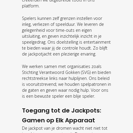
platform.
Spelers kunnen zelf grenzen instellen voor
inleg, verliezen of speelduur. We leveren de
gelegenheid voor time-outs en eigen
uitsluiting, en geven inzichtelijk inzicht in je
speelgedrag. Ons doelstelling is entertainment
te bieden waar jij de controle houdt. Zo blijft
de jackpotjacht een plezierige ervaring.
We werken samen met organisaties zoals
Stichting Verantwoord Gokken (SVG) en bieden
rechtstreekse links naar hulplijnen. Ons beleid
is vooruitstrevend; we houden spelpatronen in
de gaten en geven waar nodig hulp. Voor ons
is een bewuste speler een blije speler.
Toegang tot de Jackpots:
Gamen op Elk Apparaat
De jackpot van je dromen wacht niet niet tot