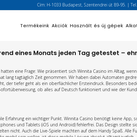
Cím: H-1033 Budapest, Szentendrei út 89-95. | Te
Termékeink
Akciók
Használt és új gépek
Alka
rend eines Monats jeden Tag getestet – ehr
hatten eine Frage: Wie präsentiert sich Winnita Casino im Alltag, wenn
nat lang tagtäglich Zeit genommen. Wir haben dabei Automaten gedre
cht, der tiefer geht als ein oberflächlicher Ersteindruck. Besonders b
fortüberweisung, ob alles auf Deutsch funktioniert und wie der Kunde
ile Erfahrung ein wichtiger Punkt. Winnita Casino benötigt keine App, 
phones und Tablets (iOS und Android) fehlerfrei. Das Design stellte 
kelten nicht. Auch die Live-Spiele machten auf dem Handy Spaß. Alle F
ie mobil sein wollen, ist diese mobile Lösung absolut alltagstauglich.