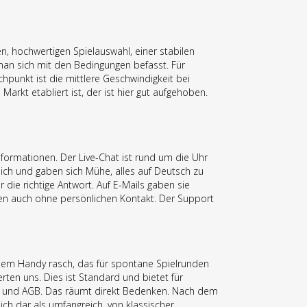
n, hochwertigen Spielauswahl, einer stabilen
man sich mit den Bedingungen befasst. Für
punkt ist die mittlere Geschwindigkeit bei
rkt etabliert ist, der ist hier gut aufgehoben.
nformationen. Der Live-Chat ist rund um die Uhr
lich und gaben sich Mühe, alles auf Deutsch zu
ie richtige Antwort. Auf E-Mails gaben sie
men auch ohne persönlichen Kontakt. Der Support
auf dem Handy rasch, das für spontane Spielrunden
rten uns. Dies ist Standard und bietet für
eln und AGB. Das räumt direkt Bedenken. Nach dem
ich dar als umfangreich, von klassischer