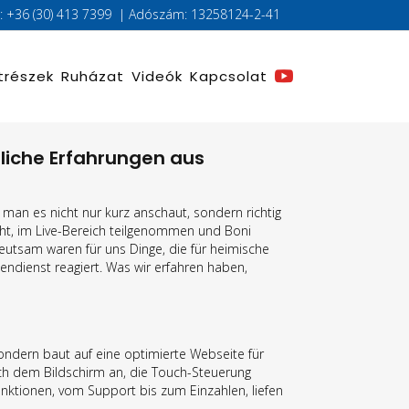
l.: +36 (30) 413 7399 | Adószám: 13258124-2-41
trészek
Ruházat
Videók
Kapcsolat
liche Erfahrungen aus
 man es nicht nur kurz anschaut, sondern richtig
ht, im Live-Bereich teilgenommen und Boni
edeutsam waren für uns Dinge, die für heimische
ndienst reagiert. Was wir erfahren haben,
sondern baut auf eine optimierte Webseite für
sich dem Bildschirm an, die Touch-Steuerung
unktionen, vom Support bis zum Einzahlen, liefen