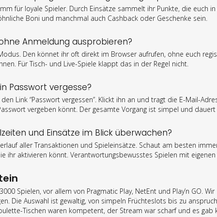
ramm für loyale Spieler. Durch Einsätze sammelt ihr Punkte, die euch i
ewöhnliche Boni und manchmal auch Cashback oder Geschenke sein.
n ohne Anmeldung ausprobieren?
dus. Den könnet ihr oft direkt im Browser aufrufen, ohne euch regis
en. Für Tisch- und Live-Spiele klappt das in der Regel nicht.
ein Passwort vergesse?
r den Link “Passwort vergessen”. Klickt ihn an und tragt die E-Mail-Adre
es Passwort vergeben könnt. Der gesamte Vorgang ist simpel und dauert
lzeiten und Einsätze im Blick überwachen?
 Verlauf aller Transaktionen und Spieleinsätze. Schaut am besten immer
ie ihr aktivieren könnt. Verantwortungsbewusstes Spielen mit eigenen 
tein
r 3000 Spielen, vor allem von Pragmatic Play, NetEnt und Play’n GO. W
en. Die Auswahl ist gewaltig, von simpeln Früchteslots bis zu anspruc
Roulette-Tischen waren kompetent, der Stream war scharf und es gab 