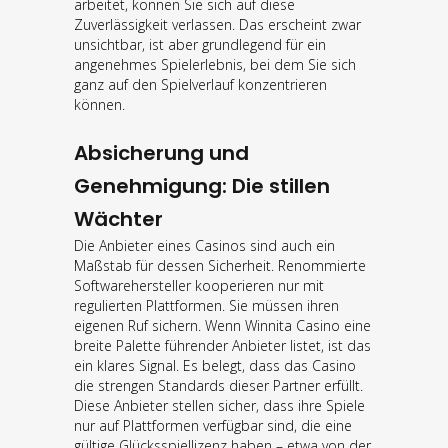
arbeitet, können Sie sich auf diese
Zuverlässigkeit verlassen. Das erscheint zwar
unsichtbar, ist aber grundlegend für ein
angenehmes Spielerlebnis, bei dem Sie sich
ganz auf den Spielverlauf konzentrieren
können.
Absicherung und
Genehmigung: Die stillen
Wächter
Die Anbieter eines Casinos sind auch ein
Maßstab für dessen Sicherheit. Renommierte
Softwarehersteller kooperieren nur mit
regulierten Plattformen. Sie müssen ihren
eigenen Ruf sichern. Wenn Winnita Casino eine
breite Palette führender Anbieter listet, ist das
ein klares Signal. Es belegt, dass das Casino
die strengen Standards dieser Partner erfüllt.
Diese Anbieter stellen sicher, dass ihre Spiele
nur auf Plattformen verfügbar sind, die eine
gültige Glücksspiellizenz haben – etwa von der