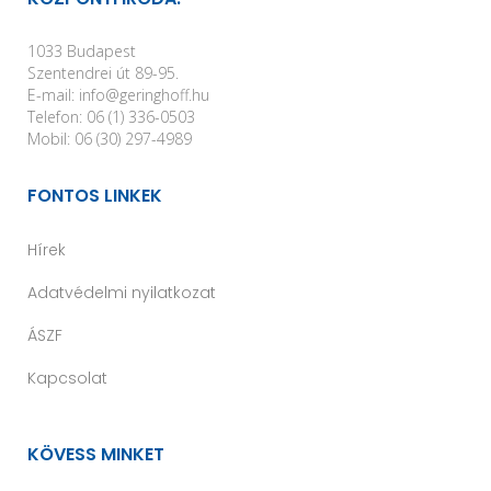
1033 Budapest
Szentendrei út 89-95.
E-mail: info@geringhoff.hu
Telefon: 06 (1) 336-0503
Mobil: 06 (30) 297-4989
FONTOS LINKEK
Hírek
Adatvédelmi nyilatkozat
ÁSZF
Kapcsolat
KÖVESS MINKET