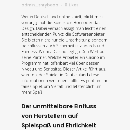
admin_znrybeap
0
Likes
Wer in Deutschland online spielt, blickt meist
vorrangig auf die Spiele, die Boni oder das
Design. Dabei vernachlässigt man leicht einen
entscheidenden Punkt: die Softwareanbieter.
Sie bieten nicht nur die Unterhaltung, sondern
beeinflussen auch Sicherheitsstandards und
Fairness. Winnita Casino legt großen Wert auf
seine Partner. Welche Anbieter ein Casino im
Programm hat, offenbart viel über dessen
Niveau und Seriosität. Dieser Artikel führt aus,
warum jeder Spieler in Deutschland diese
Informationen verstehen sollte. Es geht um Ihr
faires Spiel, um Vielfalt und letztendlich um
mehr Spaß.
Der unmittelbare Einfluss
von Herstellern auf
Spielspaß und Ehrlichkeit