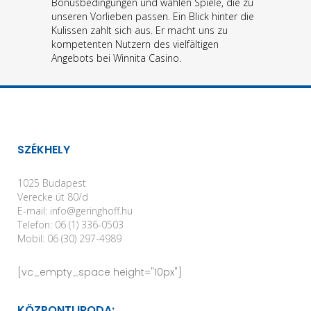
Bonusbedingungen und wählen Spiele, die zu
unseren Vorlieben passen. Ein Blick hinter die
Kulissen zahlt sich aus. Er macht uns zu
kompetenten Nutzern des vielfältigen
Angebots bei Winnita Casino.
SZÉKHELY
1025 Budapest
Verecke út 80/d
E-mail: info@geringhoff.hu
Telefon: 06 (1) 336-0503
Mobil: 06 (30) 297-4989
[vc_empty_space height="10px"]
KÖZPONTI IRODA: