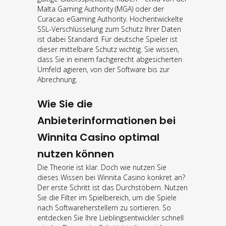
Malta Gaming Authority (MGA) oder der
Curacao eGaming Authority. Hochentwickelte
SSL-Verschlüsselung zum Schutz Ihrer Daten
ist dabei Standard. Für deutsche Spieler ist
dieser mittelbare Schutz wichtig. Sie wissen,
dass Sie in einem fachgerecht abgesicherten
Umfeld agieren, von der Software bis zur
Abrechnung.
Wie Sie die
Anbieterinformationen bei
Winnita Casino optimal
nutzen können
Die Theorie ist klar. Doch wie nutzen Sie
dieses Wissen bei Winnita Casino konkret an?
Der erste Schritt ist das Durchstöbern. Nutzen
Sie die Filter im Spielbereich, um die Spiele
nach Softwareherstellern zu sortieren. So
entdecken Sie Ihre Lieblingsentwickler schnell