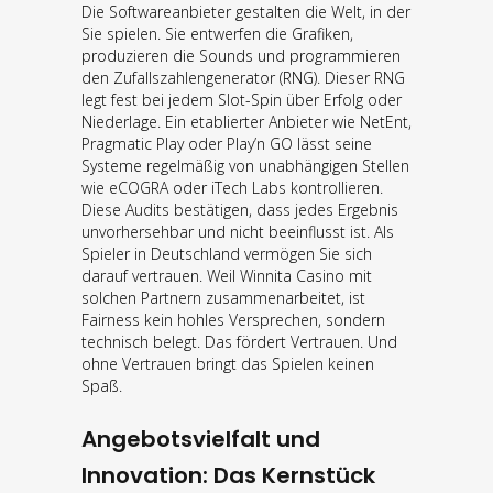
Die Softwareanbieter gestalten die Welt, in der
Sie spielen. Sie entwerfen die Grafiken,
produzieren die Sounds und programmieren
den Zufallszahlengenerator (RNG). Dieser RNG
legt fest bei jedem Slot-Spin über Erfolg oder
Niederlage. Ein etablierter Anbieter wie NetEnt,
Pragmatic Play oder Play’n GO lässt seine
Systeme regelmäßig von unabhängigen Stellen
wie eCOGRA oder iTech Labs kontrollieren.
Diese Audits bestätigen, dass jedes Ergebnis
unvorhersehbar und nicht beeinflusst ist. Als
Spieler in Deutschland vermögen Sie sich
darauf vertrauen. Weil Winnita Casino mit
solchen Partnern zusammenarbeitet, ist
Fairness kein hohles Versprechen, sondern
technisch belegt. Das fördert Vertrauen. Und
ohne Vertrauen bringt das Spielen keinen
Spaß.
Angebotsvielfalt und
Innovation: Das Kernstück