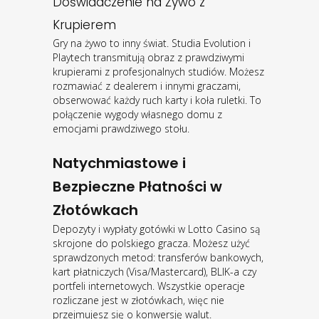
Doświadczenie na Żywo z
Krupierem
Gry na żywo to inny świat. Studia Evolution i
Playtech transmitują obraz z prawdziwymi
krupierami z profesjonalnych studiów. Możesz
rozmawiać z dealerem i innymi graczami,
obserwować każdy ruch karty i koła ruletki. To
połączenie wygody własnego domu z
emocjami prawdziwego stołu.
Natychmiastowe i
Bezpieczne Płatności w
Złotówkach
Depozyty i wypłaty gotówki w Lotto Casino są
skrojone do polskiego gracza. Możesz użyć
sprawdzonych metod: transferów bankowych,
kart płatniczych (Visa/Mastercard), BLIK-a czy
portfeli internetowych. Wszystkie operacje
rozliczane jest w złotówkach, więc nie
przejmujesz się o konwersję walut.