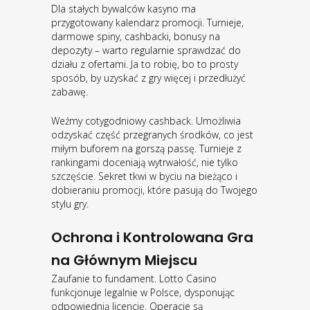
Dla stałych bywalców kasyno ma
przygotowany kalendarz promocji. Turnieje,
darmowe spiny, cashbacki, bonusy na
depozyty – warto regularnie sprawdzać do
działu z ofertami. Ja to robię, bo to prosty
sposób, by uzyskać z gry więcej i przedłużyć
zabawę.
Weźmy cotygodniowy cashback. Umożliwia
odzyskać część przegranych środków, co jest
miłym buforem na gorszą passę. Turnieje z
rankingami doceniają wytrwałość, nie tylko
szczęście. Sekret tkwi w byciu na bieżąco i
dobieraniu promocji, które pasują do Twojego
stylu gry.
Ochrona i Kontrolowana Gra
na Głównym Miejscu
Zaufanie to fundament. Lotto Casino
funkcjonuje legalnie w Polsce, dysponując
odpowiednią licencję. Operacje są