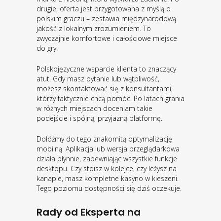
drugie, oferta jest przygotowana z myślą o
polskim graczu – zestawia międzynarodową
jakość z lokalnym zrozumieniem. To
zwyczajnie komfortowe i całościowe miejsce
do gry.
Polskojęzyczne wsparcie klienta to znaczący
atut. Gdy masz pytanie lub wątpliwość,
możesz skontaktować się z konsultantami,
którzy faktycznie chcą pomóc. Po latach grania
w różnych miejscach doceniam takie
podejście i spójną, przyjazną platformę.
Dołóżmy do tego znakomitą optymalizację
mobilną. Aplikacja lub wersja przeglądarkowa
działa płynnie, zapewniając wszystkie funkcje
desktopu. Czy stoisz w kolejce, czy leżysz na
kanapie, masz kompletne kasyno w kieszeni.
Tego poziomu dostępności się dziś oczekuje.
Rady od Eksperta na