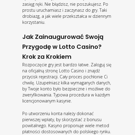
zasięg ręki. Nie błądzisz, nie poszukujesz. Po
prostu uruchamiasz i zaczynasz do gry. Taki
drobiazg, a jak wiele przekształca w dziennym
korzystaniu.
Jak Zainaugurować Swoją
Przygodę w Lotto Casino?
Krok za Krokiem
Rozpoczęcie gry jest bardzo łatwe. Zaloguj się
na oficjalną stronę Lotto Casino i znajdź
przycisk rejestracji. Cały proces pochłonie Ci
chwilę. Uzupełniasz kilka wymaganych danych,
by Twoje konto było bezpieczne i możliwe do
zweryfikowania. Typowa procedura w każdym
licencjonowanym kasynie.
Po utworzeniu konta należy dokonać
pierwszej wpłaty, by skorzystać z bonusu
powitalnego. Kasyno proponuje wiele metod
płatności dostosowanych do polskiego rynku.