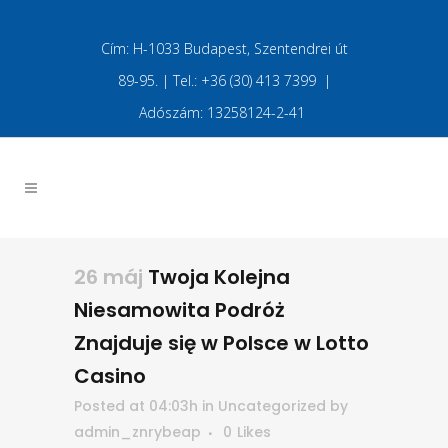
Cím: H-1033 Budapest, Szentendrei út
89-95. | Tel.: +36 (30) 413 7399 |
Adószám: 13258124-2-41
26 máj
Twoja Kolejna
Niesamowita Podróż
Znajduje się w Polsce w Lotto
Casino
Posted at 04:03h
in
Uncategorized
by
admin_znrybeap
0
Likes