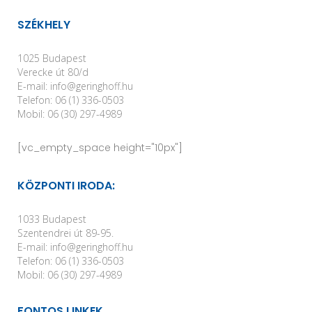
SZÉKHELY
1025 Budapest
Verecke út 80/d
E-mail: info@geringhoff.hu
Telefon: 06 (1) 336-0503
Mobil: 06 (30) 297-4989
[vc_empty_space height="10px"]
KÖZPONTI IRODA:
1033 Budapest
Szentendrei út 89-95.
E-mail: info@geringhoff.hu
Telefon: 06 (1) 336-0503
Mobil: 06 (30) 297-4989
FONTOS LINKEK