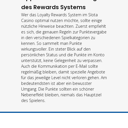
des Rewards Systems
Wer das Loyalty Rewards System im Slota
Casino optimal nutzen möchte, sollte einige
nützliche Hinweise beachten. Zuerst empfiehlt
es sich, die genauen Regeln zur Punktevergabe
in den verschiedenen Spielkategorien zu
kennen. So sammelt man Punkte
wirkungsvoller. Ein steter Blick auf den
persönlichen Status und die Punkte im Konto
unterstützt, keine Gelegenheit zu verpassen.
Auch die Kommunikation per E-Mail sollte
regelmäßig bleiben, damit spezielle Angebote
für das jeweilige Level nicht verloren gehen. Am
bedeutendsten ist aber ein bewusster
Umgang. Die Punkte sollten ein schöner
Nebeneffekt bleiben, niemals das Hauptziel
des Spielens.