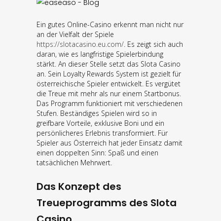
Ein gutes Online-Casino erkennt man nicht nur
an der Vielfalt der Spiele
https://slotacasino.eu.com/
. Es zeigt sich auch
daran, wie es langfristige Spielerbindung
stärkt. An dieser Stelle setzt das Slota Casino
an. Sein Loyalty Rewards System ist gezielt für
österreichische Spieler entwickelt. Es vergütet
die Treue mit mehr als nur einem Startbonus.
Das Programm funktioniert mit verschiedenen
Stufen. Beständiges Spielen wird so in
greifbare Vorteile, exklusive Boni und ein
persönlicheres Erlebnis transformiert. Für
Spieler aus Österreich hat jeder Einsatz damit
einen doppelten Sinn: Spaß und einen
tatsächlichen Mehrwert.
Das Konzept des
Treueprogramms des Slota
Casino