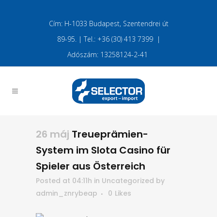
Cím: H-1033 Budapest, Szentendrei út
89-95. | Tel.: +36 (30) 413 7399 |
Adószám: 13258124-2-41
26 máj
Treueprämien-
System im Slota Casino für
Spieler aus Österreich
Posted at 04:11h
in
Uncategorized
by
admin_znrybeap
0
Likes