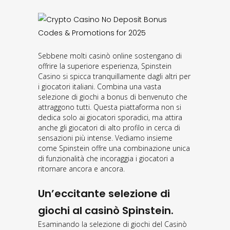
Sebbene molti casinò online sostengano di
offrire la superiore esperienza, Spinstein
Casino si spicca tranquillamente dagli altri per
i giocatori italiani. Combina una vasta
selezione di giochi a bonus di benvenuto che
attraggono tutti. Questa piattaforma non si
dedica solo ai giocatori sporadici, ma attira
anche gli giocatori di alto profilo in cerca di
sensazioni più intense. Vediamo insieme
come Spinstein offre una combinazione unica
di funzionalità che incoraggia i giocatori a
ritornare ancora e ancora.
Un’eccitante selezione di
giochi al casinò Spinstein.
Esaminando la selezione di giochi del Casinò