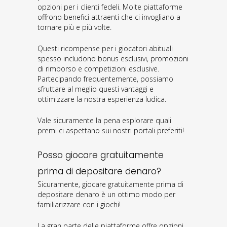
opzioni per i clienti fedeli. Molte piattaforme
offrono benefici attraenti che ci invogliano a
tornare più e più volte.
Questi ricompense per i giocatori abituali
spesso includono bonus esclusivi, promozioni
di rimborso e competizioni esclusive.
Partecipando frequentemente, possiamo
sfruttare al meglio questi vantaggi e
ottimizzare la nostra esperienza ludica.
Vale sicuramente la pena esplorare quali
premi ci aspettano sui nostri portali preferiti!
Posso giocare gratuitamente
prima di depositare denaro?
Sicuramente, giocare gratuitamente prima di
depositare denaro è un ottimo modo per
familiarizzare con i giochi!
La gran parte delle piattaforme offre opzioni