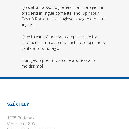
I giocatori possono godersi con i loro giochi
prediletti in lingue come italiano,
Spinstein
Casinò Roulette Live
, inglese, spagnolo e altre
lingue.
Questa varietà non solo amplia la nostra
esperienza, ma assicura anche che ognuno si
senta a proprio agio.
È un gesto premuroso che apprezziamo
moltissimo!
SZÉKHELY
1025 Budapest
Verecke út 80/d