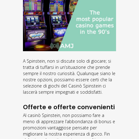
A Spinstein, non si discute solo di giocare; si
tratta di tuffarsi in un’situazione che prende
sempre il nostro curiosità. Qualunque siano le
nostre opzioni, possiamo essere certi che la
selezione di giochi del Casinò Spinstein ci
lascerà sempre impegnati e soddisfatti.
Offerte e offerte convenienti
Al casinò Spinstein, non possiamo fare a
meno di apprezzare l’abbondanza di bonus e
promozioni vantaggiose pensate per
migliorare la nostra esperienza di gioco. Fin