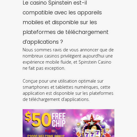
Le casino Spinstein est-il
compatible avec les appareils
mobiles et disponible sur les
plateformes de téléchargement
d’applications ?
Nous sommes ravis de vous annoncer que de
nombreux casinos privilégient aujourd’hui une
expérience mobile fluide, et Spinstein Casino
ne fait pas exception.
Conçue pour une utilisation optimale sur
smartphones et tablettes numériques, cette
application est disponible sur les plateformes
de téléchargement d’applications.