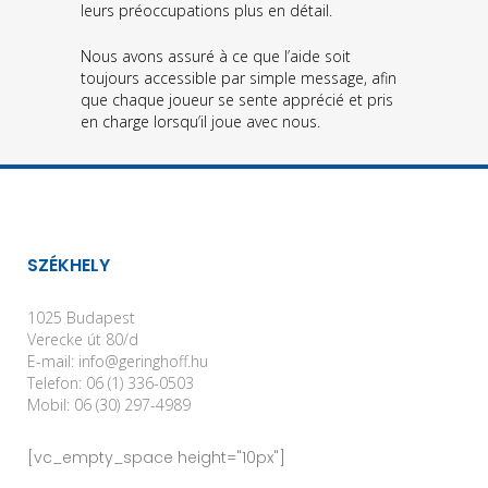
leurs préoccupations plus en détail.
Nous avons assuré à ce que l’aide soit
toujours accessible par simple message, afin
que chaque joueur se sente apprécié et pris
en charge lorsqu’il joue avec nous.
SZÉKHELY
1025 Budapest
Verecke út 80/d
E-mail: info@geringhoff.hu
Telefon: 06 (1) 336-0503
Mobil: 06 (30) 297-4989
[vc_empty_space height="10px"]