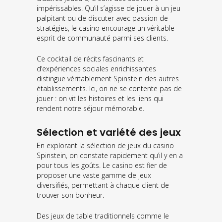
impérissables. Qu’il s’agisse de jouer à un jeu
palpitant ou de discuter avec passion de
stratégies, le casino encourage un véritable
esprit de communauté parmi ses clients.
Ce cocktail de récits fascinants et
d’expériences sociales enrichissantes
distingue véritablement Spinstein des autres
établissements. Ici, on ne se contente pas de
jouer : on vit les histoires et les liens qui
rendent notre séjour mémorable.
Sélection et variété des jeux
En explorant la sélection de jeux du casino
Spinstein, on constate rapidement qu’il y en a
pour tous les goûts. Le casino est fier de
proposer une vaste gamme de jeux
diversifiés, permettant à chaque client de
trouver son bonheur.
Des jeux de table traditionnels comme le