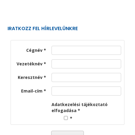
IRATKOZZ FEL HÍRLEVELÜNKRE
Cégnév
Vezetéknév
Keresztnév
Email-cím
Adatkezelési tájékoztató
elfogadása