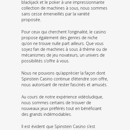
blackjack et le poker à une impressionnante
collection de machines à sous, nous sommes
sans cesse émerveillés par la variété
proposée.
Pour ceux qui cherchent l’originalité, le casino
propose également des genres de niche
qu’on ne trouve nulle part ailleurs. Que vous
soyez fan de machines à sous à thème ou de
mécanismes de jeu novateurs, un univers de
possibilités s’offre à vous.
Nous ne pouvons qu’apprécier la façon dont
Spinstein Casino continue d’étendre son offre,
nous autorisant de rester fascinés et amusés.
Au cours de notre expérience vidéoludique,
nous sommes certains de trouver de
nouveaux jeux préférés tout en bénéficiant
des grands indémodables.
Il est évident que Spinstein Casino s’est