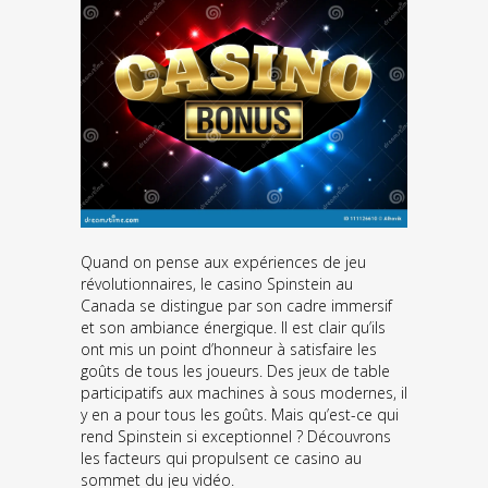
Quand on pense aux expériences de jeu
révolutionnaires, le casino Spinstein au
Canada se distingue par son cadre immersif
et son ambiance énergique. Il est clair qu’ils
ont mis un point d’honneur à satisfaire les
goûts de tous les joueurs. Des jeux de table
participatifs aux machines à sous modernes, il
y en a pour tous les goûts. Mais qu’est-ce qui
rend Spinstein si exceptionnel ? Découvrons
les facteurs qui propulsent ce casino au
sommet du jeu vidéo.