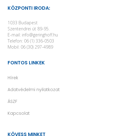
KÖZPONTI IRODA:
1033 Budapest
Szentendrei út 89-95.
E-mail: info@geringhoff.hu
Telefon: 06 (1) 336-0503
Mobil: 06 (30) 297-4989
FONTOS LINKEK
Hírek
Adatvédelmi nyilatkozat
ÁSZF
Kapcsolat
KÖVESS MINKET