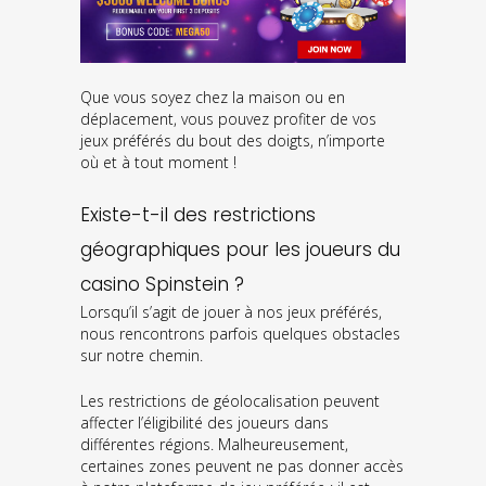
Que vous soyez chez la maison ou en
déplacement, vous pouvez profiter de vos
jeux préférés du bout des doigts, n’importe
où et à tout moment !
Existe-t-il des restrictions
géographiques pour les joueurs du
casino Spinstein ?
Lorsqu’il s’agit de jouer à nos jeux préférés,
nous rencontrons parfois quelques obstacles
sur notre chemin.
Les restrictions de géolocalisation peuvent
affecter l’éligibilité des joueurs dans
différentes régions. Malheureusement,
certaines zones peuvent ne pas donner accès