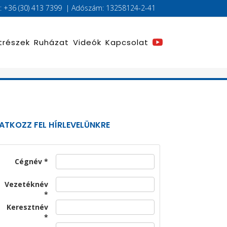
l.: +36 (30) 413 7399 | Adószám: 13258124-2-41
trészek
Ruházat
Videók
Kapcsolat
RATKOZZ FEL HÍRLEVELÜNKRE
Cégnév
Vezetéknév
Keresztnév