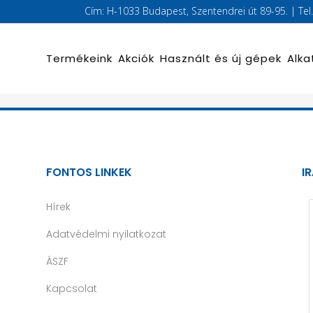
Cím: H-1033 Budapest, Szentendrei út 89-95. | Te
Termékeink
Akciók
Használt és új gépek
Alka
FONTOS LINKEK
I
Hírek
Adatvédelmi nyilatkozat
ÁSZF
Kapcsolat