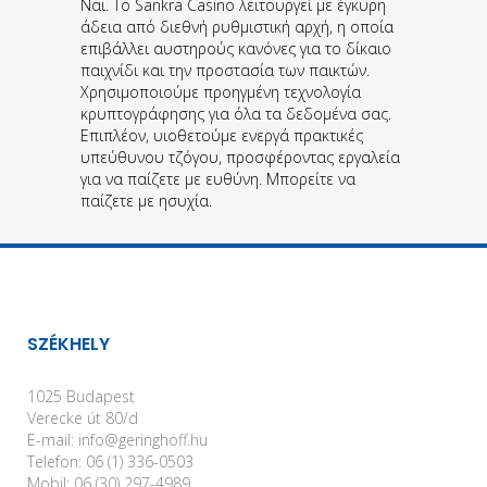
Ναι. Το Sankra Casino λειτουργεί με έγκυρη
άδεια από διεθνή ρυθμιστική αρχή, η οποία
επιβάλλει αυστηρούς κανόνες για το δίκαιο
παιχνίδι και την προστασία των παικτών.
Χρησιμοποιούμε προηγμένη τεχνολογία
κρυπτογράφησης για όλα τα δεδομένα σας.
Επιπλέον, υιοθετούμε ενεργά πρακτικές
υπεύθυνου τζόγου, προσφέροντας εργαλεία
για να παίζετε με ευθύνη. Μπορείτε να
παίζετε με ησυχία.
SZÉKHELY
1025 Budapest
Verecke út 80/d
E-mail: info@geringhoff.hu
Telefon: 06 (1) 336-0503
Mobil: 06 (30) 297-4989