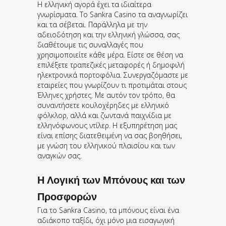
Η ελληνική αγορά έχει τα ιδιαίτερα
γνωρίσματα. Το Sankra Casino τα αναγνωρίζει
και τα σέβεται. Παράλληλα με την
αδειοδότηση και την ελληνική γλώσσα, σας
διαθέτουμε τις συναλλαγές που
χρησιμοποιείτε κάθε μέρα. Είστε σε θέση να
επιλέξετε τραπεζικές μεταφορές ή δημοφιλή
ηλεκτρονικά πορτοφόλια. Συνεργαζόμαστε με
εταιρείες που γνωρίζουν τι προτιμάται στους
Έλληνες χρήστες. Με αυτόν τον τρόπο, θα
συναντήσετε κουλοχέρηδες με ελληνικό
φόλκλορ, αλλά και ζωντανά παιχνίδια με
ελληνόφωνους ντίλερ. Η εξυπηρέτηση μας
είναι επίσης διατεθειμένη να σας βοηθήσει,
με γνώση του ελληνικού πλαισίου και των
αναγκών σας.
Η Λογική των Μπόνους και των
Προσφορών
Για το Sankra Casino, τα μπόνους είναι ένα
αδιάκοπο ταξίδι, όχι μόνο μια εισαγωγική