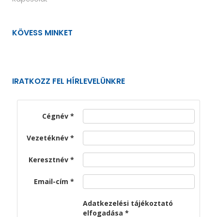
KÖVESS MINKET
IRATKOZZ FEL HÍRLEVELÜNKRE
Cégnév
Vezetéknév
Keresztnév
Email-cím
Adatkezelési tájékoztató
elfogadása