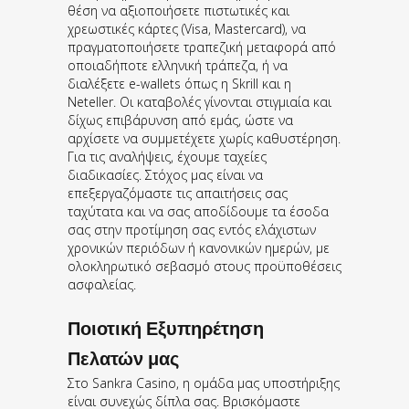
θέση να αξιοποιήσετε πιστωτικές και
χρεωστικές κάρτες (Visa, Mastercard), να
πραγματοποιήσετε τραπεζική μεταφορά από
οποιαδήποτε ελληνική τράπεζα, ή να
διαλέξετε e-wallets όπως η Skrill και η
Neteller. Οι καταβολές γίνονται στιγμιαία και
δίχως επιβάρυνση από εμάς, ώστε να
αρχίσετε να συμμετέχετε χωρίς καθυστέρηση.
Για τις αναλήψεις, έχουμε ταχείες
διαδικασίες. Στόχος μας είναι να
επεξεργαζόμαστε τις απαιτήσεις σας
ταχύτατα και να σας αποδίδουμε τα έσοδα
σας στην προτίμηση σας εντός ελάχιστων
χρονικών περιόδων ή κανονικών ημερών, με
ολοκληρωτικό σεβασμό στους προϋποθέσεις
ασφαλείας.
Ποιοτική Εξυπηρέτηση
Πελατών μας
Στο Sankra Casino, η ομάδα μας υποστήριξης
είναι συνεχώς δίπλα σας. Βρισκόμαστε