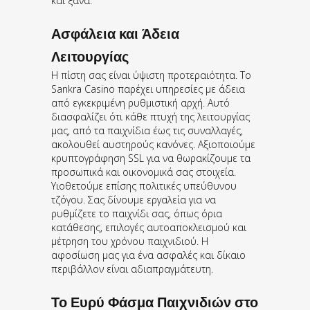
και ξανά.
Ασφάλεια και Άδεια
Λειτουργίας
Η πίστη σας είναι ύψιστη προτεραιότητα. Το
Sankra Casino παρέχει υπηρεσίες με άδεια
από εγκεκριμένη ρυθμιστική αρχή. Αυτό
διασφαλίζει ότι κάθε πτυχή της λειτουργίας
μας, από τα παιχνίδια έως τις συναλλαγές,
ακολουθεί αυστηρούς κανόνες. Αξιοποιούμε
κρυπτογράφηση SSL για να θωρακίζουμε τα
προσωπικά και οικονομικά σας στοιχεία.
Υιοθετούμε επίσης πολιτικές υπεύθυνου
τζόγου. Σας δίνουμε εργαλεία για να
ρυθμίζετε το παιχνίδι σας, όπως όρια
κατάθεσης, επιλογές αυτοαποκλεισμού και
μέτρηση του χρόνου παιχνιδιού. Η
αφοσίωση μας για ένα ασφαλές και δίκαιο
περιβάλλον είναι αδιαπραγμάτευτη.
Το Ευρύ Φάσμα Παιχνιδιών στο