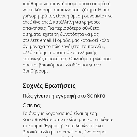
πρόθυμοι να απαντήσουμε όποια απορία ή
να επιλύσουμε οποιοδήποτε ζήτημα. Η πιο
γρήγορη τρόπος είναι η άμεση συνομιλία (live
chat) (live chat), κατάλληλη για γρήγορες
απαντήσεις. Για περισσότερο σύνθετα
αιτήματα, έχετε τη δυνατότητα να μας
στείλετε email. Η ομάδα μας κατανοεί καλά
όχι μονάχα το πώς εργάζεται το παιχνίδι,
αλλά επίσης τι απαιτούν οι ελληνικής
καταγωγής επισκέπτες. Ομιλούμε τη γλώσσα
σας και βρισκόμαστε διαθέσιμοι για να
βοηθήσουμε.
Συχνές Ερωτήσεις
Πώς γίνεται η εγγραφή στο Sankra
Casino;
Το άνοιγμα λογαριασμού είναι άμεση.
Κατευθυνθείτε στην σελίδα μας και επιλέγετε
το κουμπί “Εγγραφή”. Συμπληρώνετε ένα
βασικό πεδίο με το email σας, ένα όνομα