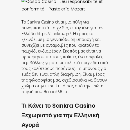
Το Sankra Casino είναι μια πύλη για
συναρπαστικά παιχνίδια, φτιαγμένη για την
Ελλάδα
https://sankraa.gr/
. Η εμπειρία
ξεκινάει με μια γενναιόδωρη υποδοχή και
συνεχίζει με ανταμοιβές που κρατούν το
παιχνίδι ενδιαφέρον. Σκοπός μας είναι να
προσφέρουμε στους παίκτες ένα ασφαλές
περιβάλλον, γεμάτο με εκλεκτά παιχνίδια από
τους καλύτερους παρόχους. Τα μπόνους για
εμάς δεν είναι απλή διαφήμιση. Είναι μέρος
της φιλοσοφίας μας, σχεδιασμένα να δίνουν
χρώμα στην περιπέτειά σας από την πρώτη
στιγμή που θα εισέλθετε.
Τι Κάνει το Sankra Casino
Ξεχωριστό για την Ελληνική
Αγορά