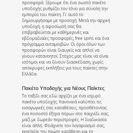
προσφορά. Ξέρουμε ότι ένα σωστό πακέτο
υποδοχής ρυθμίζει τον τόνο για σύνολη την
εμπειρία του παίκτη. Γι’ αυτό το
δημιουργήσαμε με προσοχή. Μετά την αρχική
υποδοχή, η αφοσίωσή σας θα
επιβραβεύεται με καθημερινές και
εβδομαδιαίες προσφορές, free spins και ένα
πρόγραμμα ανταμοιβών. Οι όροι όλων των
προσφορών είναι διαυγείς και απλοί να
γίνουν κατανοητοί. Στόχος μας είναι να είναι
ισότιμοι και να δίνουν διασκέδαση, χωρίς
απόκρυφες εκπλήξεις για τους παίκτες στην
Ελλάδα.
Πακέτο Υποδοχής για Νέους Παίκτες
Το ταξίδι σας εδώ αρχίζει με ένα ισχυρό
πακέτο υποδοχής. Κανονικά καλύπτει τις
εισαγωγικές σας καταθέσεις, προσθέτοντας
ένα ποσοστό έξτρα πόρων στο παιχνίδι σας,
μαζί με δωρεάν περιστροφές. Η διαδικασία
είναι απλή. Φτιάχνετε τον λογαριασμό σας,
εκτελείτε την πρώτη κατάθεση και το