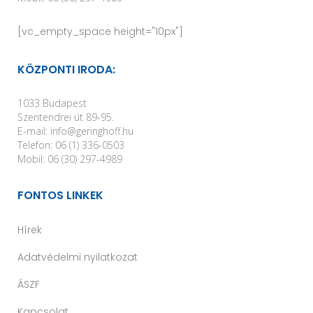
[vc_empty_space height="10px"]
KÖZPONTI IRODA:
1033 Budapest
Szentendrei út 89-95.
E-mail: info@geringhoff.hu
Telefon: 06 (1) 336-0503
Mobil: 06 (30) 297-4989
FONTOS LINKEK
Hírek
Adatvédelmi nyilatkozat
ÁSZF
Kapcsolat