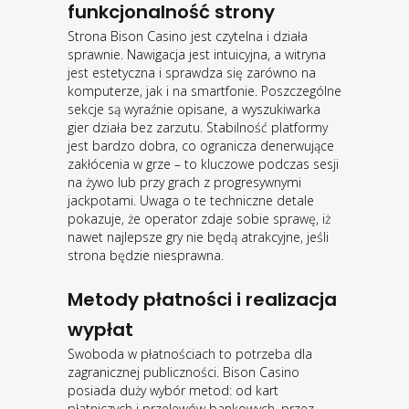
funkcjonalność strony
Strona Bison Casino jest czytelna i działa
sprawnie. Nawigacja jest intuicyjna, a witryna
jest estetyczna i sprawdza się zarówno na
komputerze, jak i na smartfonie. Poszczególne
sekcje są wyraźnie opisane, a wyszukiwarka
gier działa bez zarzutu. Stabilność platformy
jest bardzo dobra, co ogranicza denerwujące
zakłócenia w grze – to kluczowe podczas sesji
na żywo lub przy grach z progresywnymi
jackpotami. Uwaga o te techniczne detale
pokazuje, że operator zdaje sobie sprawę, iż
nawet najlepsze gry nie będą atrakcyjne, jeśli
strona będzie niesprawna.
Metody płatności i realizacja
wypłat
Swoboda w płatnościach to potrzeba dla
zagranicznej publiczności. Bison Casino
posiada duży wybór metod: od kart
płatniczych i przelewów bankowych, przez