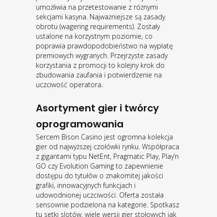
umożliwia na przetestowanie z różnymi
sekcjami kasyna. Najważniejsze są zasady
obrotu (wagering requirements). Zostały
ustalone na korzystnym poziomie, co
poprawia prawdopodobieństwo na wypłatę
premiowych wygranych. Przejrzyste zasady
korzystania z promocji to kolejny krok do
zbudowania zaufania i potwierdzenie na
uczciwość operatora.
Asortyment gier i twórcy
oprogramowania
Sercem Bison Casino jest ogromna kolekcja
gier od najwyższej czołówki rynku. Współpraca
z gigantami typu NetEnt, Pragmatic Play, Play’n
GO czy Evolution Gaming to zapewnienie
dostępu do tytułów o znakomitej jakości
grafiki, innowacyjnych funkcjach i
udowodnionej uczciwości. Oferta została
sensownie podzielona na kategorie. Spotkasz
tu setki slotów, wiele wersji gier stołowych jak