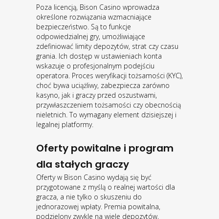
Poza licencją, Bison Casino wprowadza
określone rozwiązania wzmacniające
bezpieczeństwo. Są to funkcje
odpowiedzialnej gry, umożliwiające
zdefiniować limity depozytów, strat czy czasu
grania. Ich dostęp w ustawieniach konta
wskazuje o profesjonalnym podejściu
operatora. Proces weryfikacji tożsamości (KYC),
choć bywa uciążliwy, zabezpiecza zarówno
kasyno, jak i graczy przed oszustwami,
przywłaszczeniem tożsamości czy obecnością
nieletnich. To wymagany element dzisiejszej i
legalnej platformy.
Oferty powitalne i program
dla stałych graczy
Oferty w Bison Casino wydają się być
przygotowane z myślą o realnej wartości dla
gracza, a nie tylko o skuszeniu do
jednorazowej wpłaty. Premia powitalna,
podzielony zwykle na wiele depozytów,