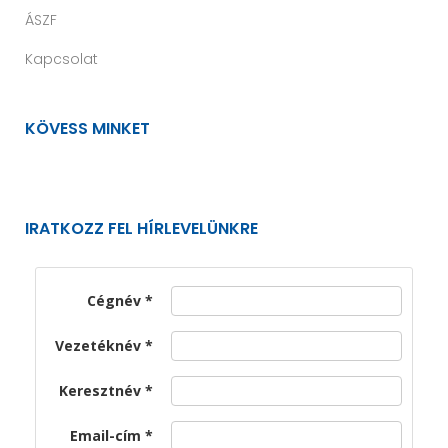
ÁSZF
Kapcsolat
KÖVESS MINKET
IRATKOZZ FEL HÍRLEVELÜNKRE
Cégnév
Vezetéknév
Keresztnév
Email-cím