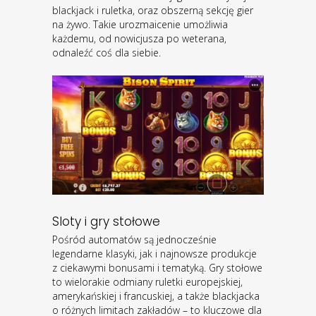
blackjack i ruletka, oraz obszerną sekcję gier
na żywo. Takie urozmaicenie umożliwia
każdemu, od nowicjusza po weterana,
odnaleźć coś dla siebie.
Sloty i gry stołowe
Pośród automatów są jednocześnie
legendarne klasyki, jak i najnowsze produkcje
z ciekawymi bonusami i tematyką. Gry stołowe
to wielorakie odmiany ruletki europejskiej,
amerykańskiej i francuskiej, a także blackjacka
o różnych limitach zakładów – to kluczowe dla