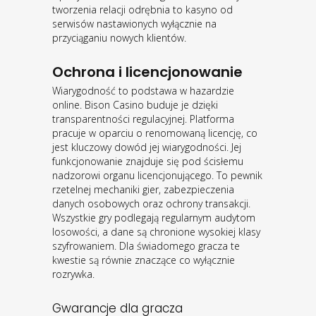
tworzenia relacji odrębnia to kasyno od
serwisów nastawionych wyłącznie na
przyciąganiu nowych klientów.
Ochrona i licencjonowanie
Wiarygodność to podstawa w hazardzie
online. Bison Casino buduje je dzięki
transparentności regulacyjnej. Platforma
pracuje w oparciu o renomowaną licencję, co
jest kluczowy dowód jej wiarygodności. Jej
funkcjonowanie znajduje się pod ścisłemu
nadzorowi organu licencjonującego. To pewnik
rzetelnej mechaniki gier, zabezpieczenia
danych osobowych oraz ochrony transakcji.
Wszystkie gry podlegają regularnym audytom
losowości, a dane są chronione wysokiej klasy
szyfrowaniem. Dla świadomego gracza te
kwestie są równie znaczące co wyłącznie
rozrywka.
Gwarancje dla gracza