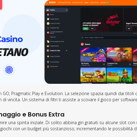
’n GO, Pragmatic Play e Evolution. La selezione spazia quindi dai titol
di vincita. Un sistema di filtri ti assiste a scovare il gioco per softwar
maggio e Bonus Extra
nire una spinta iniziale. Di solito abbina giri gratuiti su alcune slot 
iochi con un budget più sostanzioso, incrementando le possibilità di s