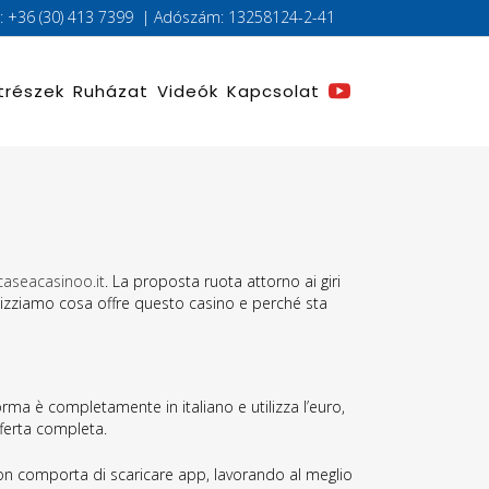
l.: +36 (30) 413 7399 | Adószám: 13258124-2-41
trészek
Ruházat
Videók
Kapcsolat
caseacasinoo.it
. La proposta ruota attorno ai giri
alizziamo cosa offre questo casino e perché sta
aforma è completamente in italiano e utilizza l’euro,
fferta completa.
 non comporta di scaricare app, lavorando al meglio