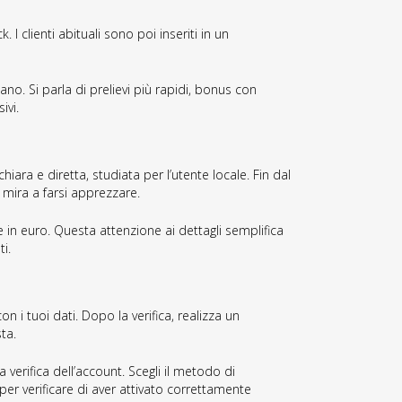
I clienti abituali sono poi inseriti in un
no. Si parla di prelievi più rapidi, bonus con
ivi.
ara e diretta, studiata per l’utente locale. Fin dal
mira a farsi apprezzare.
e in euro. Questa attenzione ai dettagli semplifica
i.
on i tuoi dati. Dopo la verifica, realizza un
ta.
 verifica dell’account. Scegli il metodo di
per verificare di aver attivato correttamente