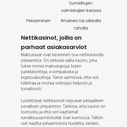
tunnettujen
valmistajien kanssa
Pelaaminen
Ilmainen tai oikealla
rahalla
Nettikasinot, joilla on
parhaat asiakasarviot
Maksutavat ovat keskeinen osa nettikasinolla
pelaamista. On tärkeää valita kasino, joka
tukee monia maksutapoja, kuten
pankkikortteja, e-lompakoita ja
kryptovaluuttoja. Tämä varmistaa, että voit
tallettaa ja nostaa voittojasi helposti ja
turvallisesti.
Luotettavat nettikasinot tarjoavat pelaajilleen
turvallisen ympäristön. Tarkista, että kasino on
lisensoitu ja että sen käyttämät
turvallisuusprotokollat ovat kunnossa. Tällöin
voit nauttia pelaamisesta huoletta, tietäen,