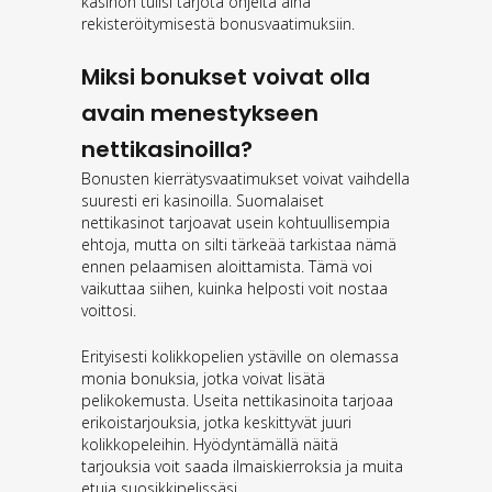
kasinon tulisi tarjota ohjeita aina
rekisteröitymisestä bonusvaatimuksiin.
Miksi bonukset voivat olla
avain menestykseen
nettikasinoilla?
Bonusten kierrätysvaatimukset voivat vaihdella
suuresti eri kasinoilla. Suomalaiset
nettikasinot tarjoavat usein kohtuullisempia
ehtoja, mutta on silti tärkeää tarkistaa nämä
ennen pelaamisen aloittamista. Tämä voi
vaikuttaa siihen, kuinka helposti voit nostaa
voittosi.
Erityisesti kolikkopelien ystäville on olemassa
monia bonuksia, jotka voivat lisätä
pelikokemusta. Useita nettikasinoita tarjoaa
erikoistarjouksia, jotka keskittyvät juuri
kolikkopeleihin. Hyödyntämällä näitä
tarjouksia voit saada ilmaiskierroksia ja muita
etuja suosikkipelissäsi.