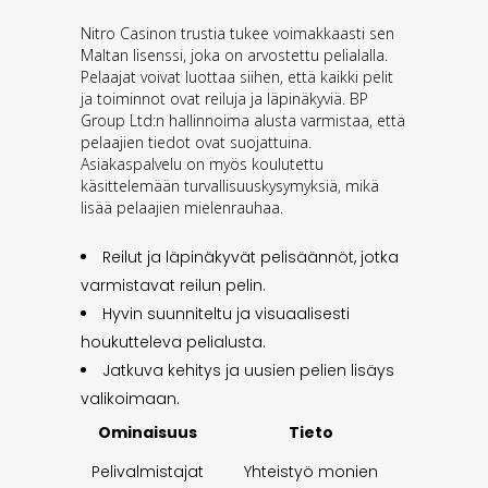
Nitro Casinon trustia tukee voimakkaasti sen
Maltan lisenssi, joka on arvostettu pelialalla.
Pelaajat voivat luottaa siihen, että kaikki pelit
ja toiminnot ovat reiluja ja läpinäkyviä. BP
Group Ltd:n hallinnoima alusta varmistaa, että
pelaajien tiedot ovat suojattuina.
Asiakaspalvelu on myös koulutettu
käsittelemään turvallisuuskysymyksiä, mikä
lisää pelaajien mielenrauhaa.
Reilut ja läpinäkyvät pelisäännöt, jotka
varmistavat reilun pelin.
Hyvin suunniteltu ja visuaalisesti
houkutteleva pelialusta.
Jatkuva kehitys ja uusien pelien lisäys
valikoimaan.
Ominaisuus
Tieto
Pelivalmistajat
Yhteistyö monien