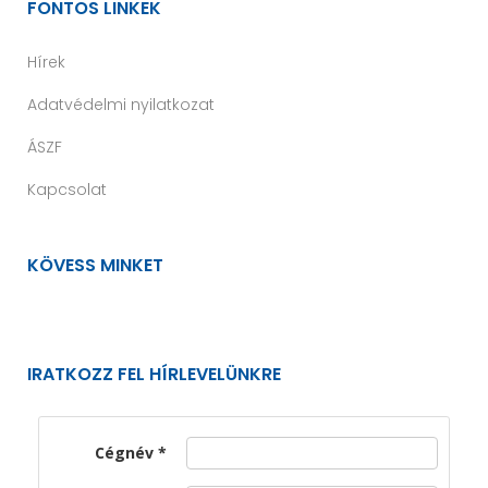
FONTOS LINKEK
Hírek
Adatvédelmi nyilatkozat
ÁSZF
Kapcsolat
KÖVESS MINKET
IRATKOZZ FEL HÍRLEVELÜNKRE
Cégnév