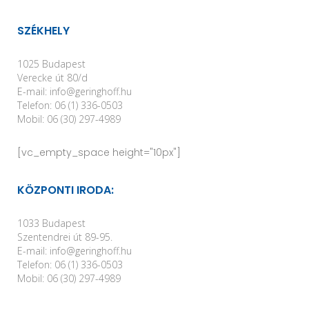
SZÉKHELY
1025 Budapest
Verecke út 80/d
E-mail: info@geringhoff.hu
Telefon: 06 (1) 336-0503
Mobil: 06 (30) 297-4989
[vc_empty_space height="10px"]
KÖZPONTI IRODA:
1033 Budapest
Szentendrei út 89-95.
E-mail: info@geringhoff.hu
Telefon: 06 (1) 336-0503
Mobil: 06 (30) 297-4989