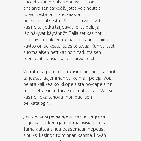
Luotettavan nettikasinon valinta on
ensiarvoisen tärkeää, jotta voit nauttia
turvallisesta ja mielekkäästä
pelikokemuksesta. Pelaajat arvostavat
kasinoita, jotka tarjoavat reilut pelit ja
läpinäkyvät käytännöt. Tällaiset kasinot
erottuvat edukseen kilpailijoistaan, ja niiden
käyttö on selkeästi suositeltavaa. Kun valitset
suomalaisen nettikasinon, tarkista sen
lisensointi ja asiakkaiden arvostelut.
Verrattuna perinteisiin kasinoihin, nettikasinot
tarjoavat laajemman valikoiman pelejä. Voit
pelata kaikkea kolikkopeleistä pöytäpeleihin
ilman, että sinun tarvitsee matkustaa. Valitse
kasino, joka tarjoaa monipuolisen
pelikatalogin.
Jos olet uusi pelaaja, etsi kasinoita, jotka
tarjoavat selkeitä ja informatiivisia ohjeita.
Tämä auttaa sinua pääsemään nopeasti
sinuiksi kasinon toiminnan kanssa. Hyvän