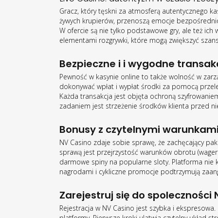
Gracz, który tęskni za atmosferą autentycznego k
żywych krupierów, przenoszą emocje bezpośrednio 
W ofercie są nie tylko podstawowe gry, ale też i
elementami rozgrywki, które mogą zwiększyć szans
Bezpieczne i i wygodne transakc
Pewność w kasynie online to także wolność w zarz
dokonywać wpłat i wypłat środki za pomocą przele
Każda transakcja jest objęta ochroną szyfrowanie
zadaniem jest strzeżenie środków klienta przed
Bonusy z czytelnymi warunkam
NV Casino zdaje sobie sprawę, że zachęcający paki
sprawą jest przejrzystość warunków obrotu (wage
darmowe spiny na popularne sloty. Platforma nie k
nagrodami i cykliczne promocje podtrzymują zaan
Zarejestruj się do spoleczności
Rejestracja w NV Casino jest szybka i ekspresowa. 
platformy. Pierwsze kroki ulatwia czytelny układ s