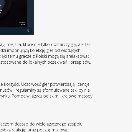
ją miejsca, które nie tylko dostarczy gry, ale też
dzi imponującą kolekcję gier od wiodących
ięki temu gracze z Polski mogą się zrelaksować i
ostosowane do lokalnych oczekiwań i przepisów.
korzyści. Uczciwość gier potwierdzają licencje
onusów i regulaminy są sformułowane tak, by nie
 rynku. Pomoc w języku polskim i krajowe metody
 graczom dostęp do wielojęzycznego zespołu
zybką reakcję, oraz pocztę mailową.