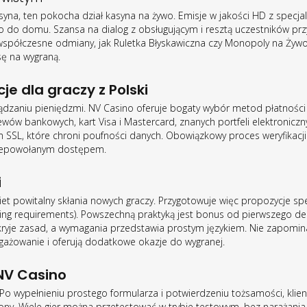
asyna, ten pokocha dział kasyna na żywo. Emisje w jakości HD z spec
do domu. Szansa na dialog z obsługującym i resztą uczestników przy
ch współczesne odmiany, jak Ruletka Błyskawiczna czy Monopoly na Ży
ę na wygraną.
je dla graczy z Polski
ądzaniu pieniędzmi. NV Casino oferuje bogaty wybór metod płatności
wów bankowych, kart Visa i Mastercard, znanych portfeli elektronicz
m SSL, które chroni poufności danych. Obowiązkowy proces weryfikacji
 niepowołanym dostępem.
i
et powitalny skłania nowych graczy. Przygotowuje więc propozycje spe
ring requirements). Powszechną praktyką jest bonus od pierwszego d
ryje zasad, a wymagania przedstawia prostym językiem. Nie zapomina t
gażowanie i oferują dodatkowe okazje do wygranej.
 NV Casino
Po wypełnieniu prostego formularza i potwierdzeniu tożsamości, klient
trony. Wiele gier można przetestować w trybie testowym, bez narażani