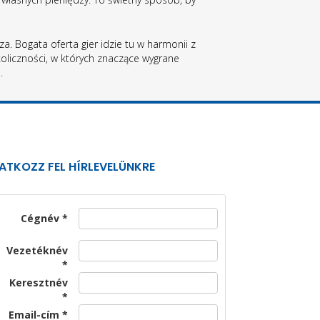
a. Bogata oferta gier idzie tu w harmonii z
oliczności, w których znaczące wygrane
.
RATKOZZ FEL HÍRLEVELÜNKRE
Cégnév
Vezetéknév
Keresztnév
Email-cím