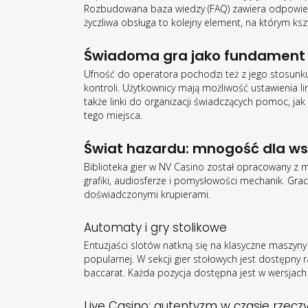
Rozbudowana baza wiedzy (FAQ) zawiera odpowiedzi
życzliwa obsługa to kolejny element, na którym kszt
Świadoma gra jako fundament 
Ufność do operatora pochodzi też z jego stosunku
kontroli. Użytkownicy mają możliwość ustawienia 
także linki do organizacji świadczących pomoc, jak
tego miejsca.
Świat hazardu: mnogość dla ws
Biblioteka gier w NV Casino został opracowany z 
grafiki, audiosferze i pomysłowości mechanik. Gracze
doświadczonymi krupierami.
Automaty i gry stolikowe
Entuzjaści slotów natkną się na klasyczne maszy
popularnej. W sekcji gier stołowych jest dostępny ra
baccarat. Każda pozycja dostępna jest w wersjach 
Live Casino: autentyzm w czasie rzec