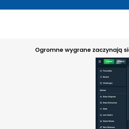
Ogromne wygrane zaczynają się 