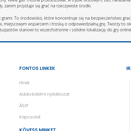
y, zanim przystąpi się grać na rzeczywiste środki.
 z grami. To środowisko, które koncentruje się na bezpieczeństwo gracz
i, miejscowym wsparciem i troską o odpowiedzialną grę. Tworzy to ok
tuzjastów stanowi to wszechstronne i solidne lokalizację do gry online
FONTOS LINKEK
I
Hírek
Adatvédelmi nyilatkozat
ÁSZF
Kapcsolat
KÖVESS MINKET