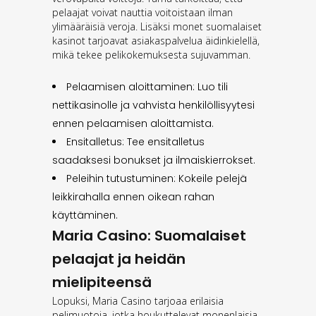
pelaajat voivat nauttia voitoistaan ilman
ylimääräisiä veroja. Lisäksi monet suomalaiset
kasinot tarjoavat asiakaspalvelua äidinkielellä,
mikä tekee pelikokemuksesta sujuvamman.
Pelaamisen aloittaminen: Luo tili
nettikasinolle ja vahvista henkilöllisyytesi
ennen pelaamisen aloittamista.
Ensitalletus: Tee ensitalletus
saadaksesi bonukset ja ilmaiskierrokset.
Peleihin tutustuminen: Kokeile pelejä
leikkirahalla ennen oikean rahan
käyttäminen.
Maria Casino: Suomalaiset
pelaajat ja heidän
mielipiteensä
Lopuksi, Maria Casino tarjoaa erilaisia
pelimuotoja, jotka houkuttelevat monenlaisia