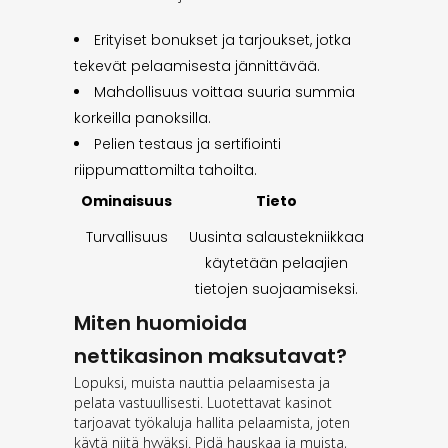
Erityiset bonukset ja tarjoukset, jotka
tekevät pelaamisesta jännittävää.
Mahdollisuus voittaa suuria summia
korkeilla panoksilla.
Pelien testaus ja sertifiointi
riippumattomilta tahoilta.
Ominaisuus
Tieto
Turvallisuus
Uusinta salaustekniikkaa
käytetään pelaajien
tietojen suojaamiseksi.
Miten huomioida
nettikasinon maksutavat?
Lopuksi, muista nauttia pelaamisesta ja
pelata vastuullisesti. Luotettavat kasinot
tarjoavat työkaluja hallita pelaamista, joten
käytä niitä hyväksi. Pidä hauskaa ja muista,