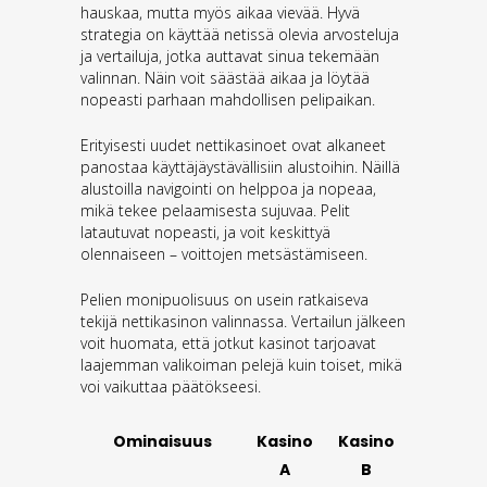
hauskaa, mutta myös aikaa vievää. Hyvä
strategia on käyttää netissä olevia arvosteluja
ja vertailuja, jotka auttavat sinua tekemään
valinnan. Näin voit säästää aikaa ja löytää
nopeasti parhaan mahdollisen pelipaikan.
Erityisesti uudet nettikasinoet ovat alkaneet
panostaa käyttäjäystävällisiin alustoihin. Näillä
alustoilla navigointi on helppoa ja nopeaa,
mikä tekee pelaamisesta sujuvaa. Pelit
latautuvat nopeasti, ja voit keskittyä
olennaiseen – voittojen metsästämiseen.
Pelien monipuolisuus on usein ratkaiseva
tekijä nettikasinon valinnassa. Vertailun jälkeen
voit huomata, että jotkut kasinot tarjoavat
laajemman valikoiman pelejä kuin toiset, mikä
voi vaikuttaa päätökseesi.
Ominaisuus
Kasino
Kasino
A
B