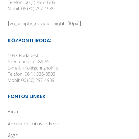
Telefon: 06 (1) 336-0503
Mobil: 06 (30) 297-4989
[vc_empty_space height="10px"]
KÖZPONTI IRODA:
1033 Budapest
Szentendrei út 89-95.
E-mail: info@geringhoff.hu
Telefon: 06 (1) 336-0503
Mobil: 06 (30) 297-4989
FONTOS LINKEK
Hírek
Adatvédelmi nyilatkozat
ÁSZF