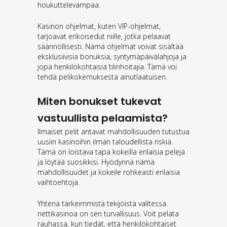
houkuttelevampaa.
Kasinon ohjelmat, kuten VIP-ohjelmat,
tarjoavat erikoisedut niille, jotka pelaavat
säännöllisesti. Nämä ohjelmat voivat sisältää
eksklusiivisia bonuksia, syntymäpäivälahjoja ja
jopa henkilökohtaisia tilinhoitajia. Tämä voi
tehdä pelikokemuksesta ainutlaatuisen.
Miten bonukset tukevat
vastuullista pelaamista?
Ilmaiset pelit antavat mahdollisuuden tutustua
uusiin kasinoihin ilman taloudellista riskiä.
Tämä on loistava tapa kokeilla erilaisia pelejä
ja löytää suosikkisi. Hyödynnä nämä
mahdollisuudet ja kokeile rohkeasti erilaisia
vaihtoehtoja.
Yhtenä tärkeimmistä tekijöistä valitessa
nettikasinoa on sen turvallisuus. Voit pelata
rauhassa, kun tiedät, että henkilökohtaiset