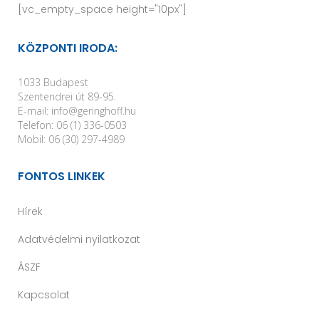
[vc_empty_space height="10px"]
KÖZPONTI IRODA:
1033 Budapest
Szentendrei út 89-95.
E-mail: info@geringhoff.hu
Telefon: 06 (1) 336-0503
Mobil: 06 (30) 297-4989
FONTOS LINKEK
Hírek
Adatvédelmi nyilatkozat
ÁSZF
Kapcsolat