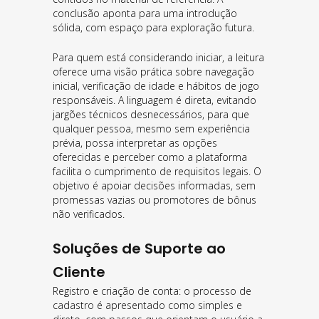
conclusão aponta para uma introdução
sólida, com espaço para exploração futura.
Para quem está considerando iniciar, a leitura
oferece uma visão prática sobre navegação
inicial, verificação de idade e hábitos de jogo
responsáveis. A linguagem é direta, evitando
jargões técnicos desnecessários, para que
qualquer pessoa, mesmo sem experiência
prévia, possa interpretar as opções
oferecidas e perceber como a plataforma
facilita o cumprimento de requisitos legais. O
objetivo é apoiar decisões informadas, sem
promessas vazias ou promotores de bônus
não verificados.
Soluções de Suporte ao
Cliente
Registro e criação de conta: o processo de
cadastro é apresentado como simples e