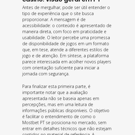
Antes de mergulhar, pode ser útil entender o
tipo de experiência que o site busca
proporcionar. A mensagem é de
acessibilidade: o conteúdo é apresentado de
maneira direta, com foco em praticidade e
usabilidade. O leitor percebe uma promessa
de disponibilidade de jogos em um formato
que, em tese, atende a diferentes estilos de
jogo e de atenção. Em síntese, a plataforma
parece interessada em acolher novos players
com orientação suficiente para iniciar a
jornada com segurança.
Para finalizar esta primeira parte, é
importante notar que a avaliação
apresentada não se baseia apenas em
percepções, mas em uma leitura de
informações públicas disponíveis. O objetivo
é facilitar o entendimento de como o
Mostbet PT se posiciona no mercado, sem
entrar em detalhes técnicos que não estejam
contidos no material de referência. A