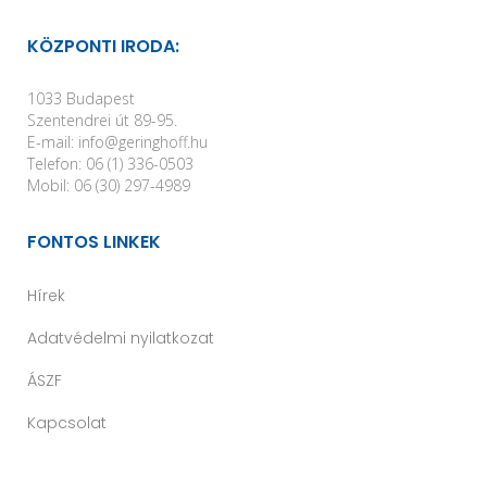
KÖZPONTI IRODA:
1033 Budapest
Szentendrei út 89-95.
E-mail: info@geringhoff.hu
Telefon: 06 (1) 336-0503
Mobil: 06 (30) 297-4989
FONTOS LINKEK
Hírek
Adatvédelmi nyilatkozat
ÁSZF
Kapcsolat