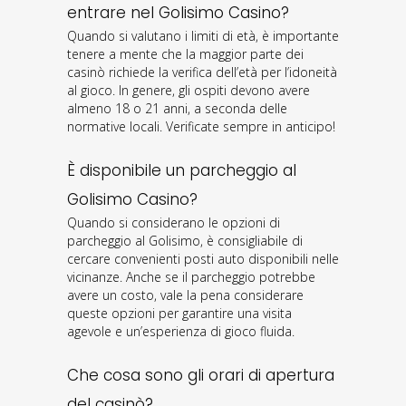
entrare nel Golisimo Casino?
Quando si valutano i limiti di età, è importante
tenere a mente che la maggior parte dei
casinò richiede la verifica dell’età per l’idoneità
al gioco. In genere, gli ospiti devono avere
almeno 18 o 21 anni, a seconda delle
normative locali. Verificate sempre in anticipo!
È disponibile un parcheggio al
Golisimo Casino?
Quando si considerano le opzioni di
parcheggio al Golisimo, è consigliabile di
cercare convenienti posti auto disponibili nelle
vicinanze. Anche se il parcheggio potrebbe
avere un costo, vale la pena considerare
queste opzioni per garantire una visita
agevole e un’esperienza di gioco fluida.
Che cosa sono gli orari di apertura
del casinò?