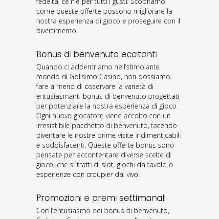
fedeltà, ce n’è per tutti i gusti. Scopriamo
come queste offerte possono migliorare la
nostra esperienza di gioco e proseguire con il
divertimento!
Bonus di benvenuto eccitanti
Quando ci addentriamo nell’stimolante
mondo di Golisimo Casino, non possiamo
fare a meno di osservare la varietà di
entusiasmanti bonus di benvenuto progettati
per potenziare la nostra esperienza di gioco.
Ogni nuovo giocatore viene accolto con un
irresistibile pacchetto di benvenuto, facendo
diventare le nostre prime visite indimenticabili
e soddisfacenti. Queste offerte bonus sono
pensate per accontentare diverse scelte di
gioco, che si tratti di slot, giochi da tavolo o
esperienze con croupier dal vivo.
Promozioni e premi settimanali
Con l’entusiasmo dei bonus di benvenuto,