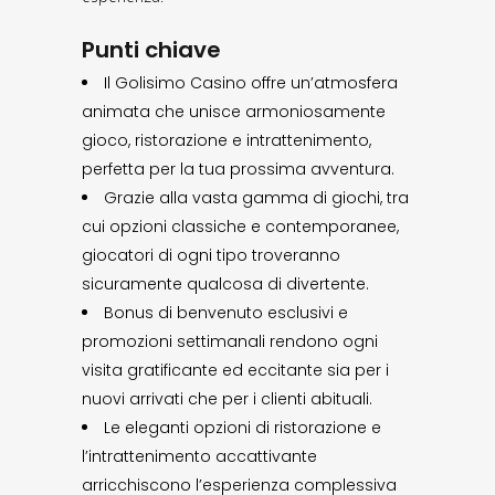
Punti chiave
Il Golisimo Casino offre un’atmosfera
animata che unisce armoniosamente
gioco, ristorazione e intrattenimento,
perfetta per la tua prossima avventura.
Grazie alla vasta gamma di giochi, tra
cui opzioni classiche e contemporanee,
giocatori di ogni tipo troveranno
sicuramente qualcosa di divertente.
Bonus di benvenuto esclusivi e
promozioni settimanali rendono ogni
visita gratificante ed eccitante sia per i
nuovi arrivati che per i clienti abituali.
Le eleganti opzioni di ristorazione e
l’intrattenimento accattivante
arricchiscono l’esperienza complessiva