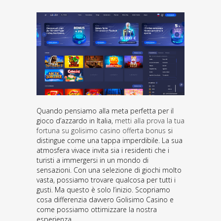
Quando pensiamo alla meta perfetta per il
gioco d’azzardo in Italia,
metti alla prova la tua
fortuna su golisimo casino offerta bonus
si
distingue come una tappa imperdibile. La sua
atmosfera vivace invita sia i residenti che i
turisti a immergersi in un mondo di
sensazioni. Con una selezione di giochi molto
vasta, possiamo trovare qualcosa per tutti i
gusti. Ma questo è solo l’inizio. Scopriamo
cosa differenzia davvero Golisimo Casino e
come possiamo ottimizzare la nostra
esperienza.