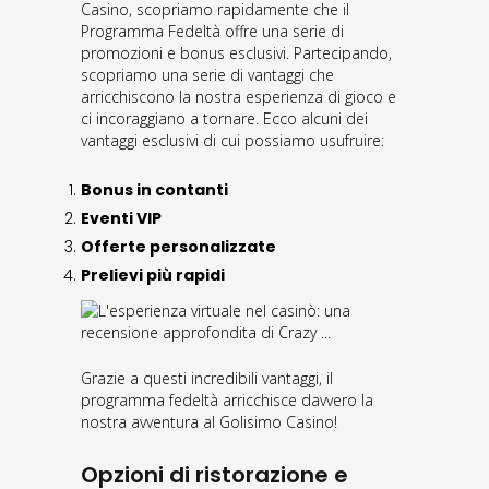
Casino, scopriamo rapidamente che il
Programma Fedeltà offre una serie di
promozioni e bonus esclusivi. Partecipando,
scopriamo una serie di vantaggi che
arricchiscono la nostra esperienza di gioco e
ci incoraggiano a tornare. Ecco alcuni dei
vantaggi esclusivi di cui possiamo usufruire:
Bonus in contanti
Eventi VIP
Offerte personalizzate
Prelievi più rapidi
Grazie a questi incredibili vantaggi, il
programma fedeltà arricchisce davvero la
nostra avventura al Golisimo Casino!
Opzioni di ristorazione e