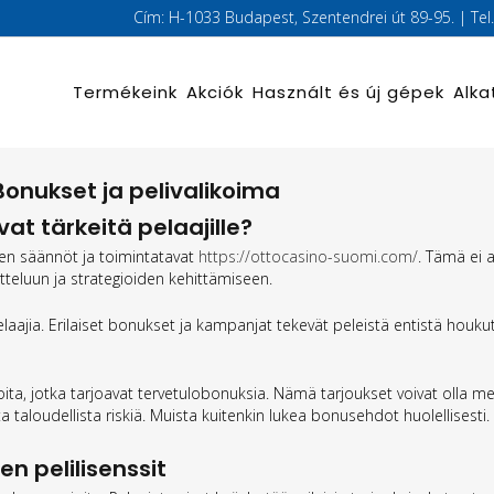
Cím: H-1033 Budapest, Szentendrei út 89-95. | Te
Termékeink
Akciók
Használt és új gépek
Alka
Bonukset ja pelivalikoima
vat tärkeitä pelaajille?
ien säännöt ja toimintatavat
https://ottocasino-suomi.com/
. Tämä ei 
tteluun ja strategioiden kehittämiseen.
elaajia. Erilaiset bonukset ja kampanjat tekevät peleistä entistä houk
noita, jotka tarjoavat tervetulobonuksia. Nämä tarjoukset voivat olla me
a taloudellista riskiä. Muista kuitenkin lukea bonusehdot huolellisesti.
en pelilisenssit