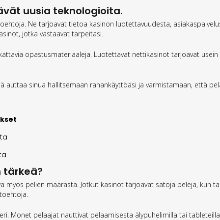
ävät uusia teknologioita.
htoehtoja. Ne tarjoavat tietoa kasinon luotettavuudesta, asiakaspalvelu
asinot, jotka vastaavat tarpeitasi.
vat kattavia opastusmateriaaleja. Luotettavat nettikasinot tarjoavat usein
ämä auttaa sinua hallitsemaan rahankäyttöäsi ja varmistamaan, että p
okset
sta
ta
 tärkeä?
yä myös pelien määrästä. Jotkut kasinot tarjoavat satoja pelejä, kun taa
htoehtoja.
eri. Monet pelaajat nauttivat pelaamisesta älypuhelimilla tai tableteill