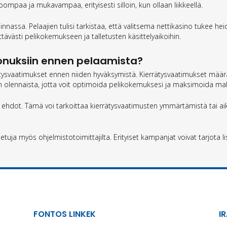
paa ja mukavampaa, erityisesti silloin, kun ollaan liikkeellä.
linnassa. Pelaajien tulisi tarkistaa, että valitsema nettikasino tukee 
ävästi pelikokemukseen ja talletusten käsittelyaikoihin.
 bonuksiin ennen pelaamista?
ätysvaatimukset ennen niiden hyväksymistä. Kierrätysvaatimukset määr
n olennaista, jotta voit optimoida pelikokemuksesi ja maksimoida mahd
ehdot. Tämä voi tarkoittaa kierrätysvaatimusten ymmärtämistä tai aika
tuja myös ohjelmistotoimittajilta. Erityiset kampanjat voivat tarjota l
FONTOS LINKEK
I