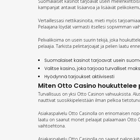
Suomalaiset kasinot tarjoavat usein mielenkiintoisi
kampanjat antavat lisäarvoa ja lisäävät pelikokemu
Vertaillessasi nettikasinoita, mieti myös tarjoamia
Pelaajana löydät varmasti itsellesi sopivimman va
Pelivalikoima on usein suurin tekijä, joka houkutt
pelaajia. Tarkista pelintarjoajat ja pelien laatu enn
Suomalaiset kasinot tarjoavat usein suome
Valitse kasino, joka tarjoaa turvalliset mak
Hyödynnä tarjoukset aktiivisesti
Miten Otto Casino houkuttelee 
Turvallisuus on yksi Otto Casinon vahvuuksista. Al
nauttivat suosikkipeleistään ilman pelkoa tietotur
Asiakaspalvelu Otto Casinolla on erinomaisen nope
laatu on saanut monet pelaajat palaamaan Otto Casi
vaihtoehtona.
Asiakaspalvelu Otto Casinolla on saanut paljon kiit