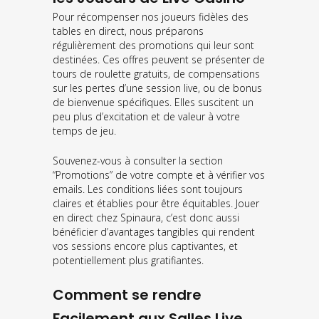
Pour récompenser nos joueurs fidèles des
tables en direct, nous préparons
régulièrement des promotions qui leur sont
destinées. Ces offres peuvent se présenter de
tours de roulette gratuits, de compensations
sur les pertes d’une session live, ou de bonus
de bienvenue spécifiques. Elles suscitent un
peu plus d’excitation et de valeur à votre
temps de jeu.
Souvenez-vous à consulter la section
“Promotions” de votre compte et à vérifier vos
emails. Les conditions liées sont toujours
claires et établies pour être équitables. Jouer
en direct chez Spinaura, c’est donc aussi
bénéficier d’avantages tangibles qui rendent
vos sessions encore plus captivantes, et
potentiellement plus gratifiantes.
Comment se rendre
Facilement aux Salles Live