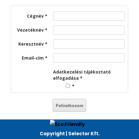
Cégnév
Vezetéknév
Keresztnév
Email-cím
Adatkezelési tájékoztató
elfogadása
Copyright | Selector Kft.