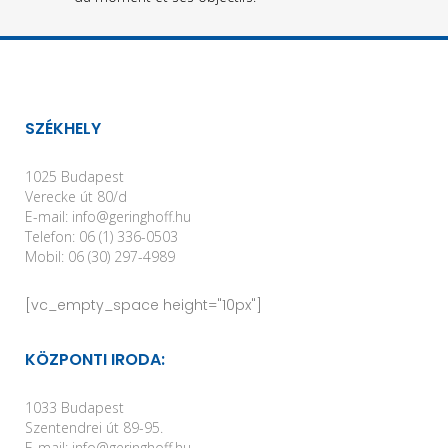
SZÉKHELY
1025 Budapest
Verecke út 80/d
E-mail: info@geringhoff.hu
Telefon: 06 (1) 336-0503
Mobil: 06 (30) 297-4989
[vc_empty_space height="10px"]
KÖZPONTI IRODA:
1033 Budapest
Szentendrei út 89-95.
E-mail: info@geringhoff.hu