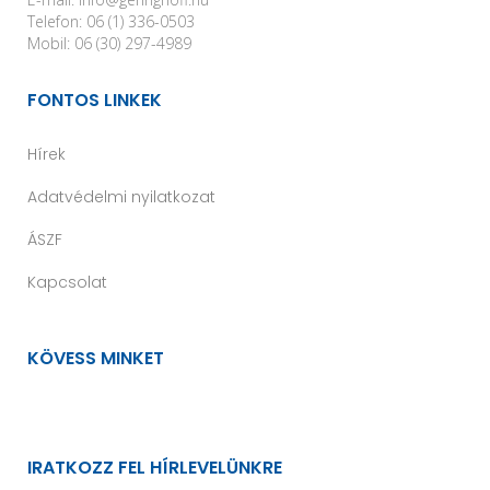
Telefon: 06 (1) 336-0503
Mobil: 06 (30) 297-4989
FONTOS LINKEK
Hírek
Adatvédelmi nyilatkozat
ÁSZF
Kapcsolat
KÖVESS MINKET
IRATKOZZ FEL HÍRLEVELÜNKRE