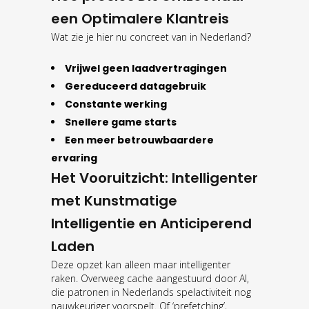
een Optimalere Klantreis
Wat zie je hier nu concreet van in Nederland?
Vrijwel geen laadvertragingen
Gereduceerd datagebruik
Constante werking
Snellere game starts
Een meer betrouwbaardere
ervaring
Het Vooruitzicht: Intelligenter
met Kunstmatige
Intelligentie en Anticiperend
Laden
Deze opzet kan alleen maar intelligenter
raken. Overweeg cache aangestuurd door AI,
die patronen in Nederlands spelactiviteit nog
nauwkeuriger voorspelt. Of ‘prefetching’,