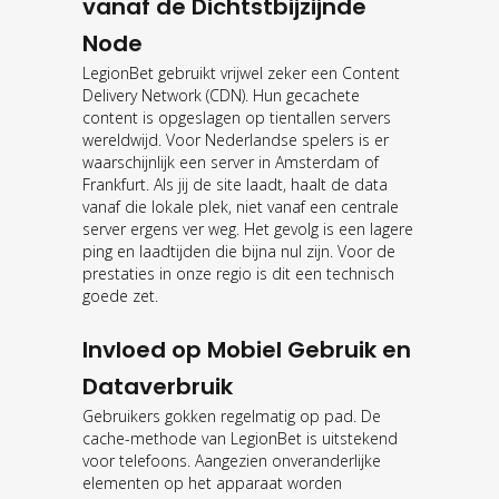
vanaf de Dichtstbijzijnde
Node
LegionBet gebruikt vrijwel zeker een Content
Delivery Network (CDN). Hun gecachete
content is opgeslagen op tientallen servers
wereldwijd. Voor Nederlandse spelers is er
waarschijnlijk een server in Amsterdam of
Frankfurt. Als jij de site laadt, haalt de data
vanaf die lokale plek, niet vanaf een centrale
server ergens ver weg. Het gevolg is een lagere
ping en laadtijden die bijna nul zijn. Voor de
prestaties in onze regio is dit een technisch
goede zet.
Invloed op Mobiel Gebruik en
Dataverbruik
Gebruikers gokken regelmatig op pad. De
cache-methode van LegionBet is uitstekend
voor telefoons. Aangezien onveranderlijke
elementen op het apparaat worden