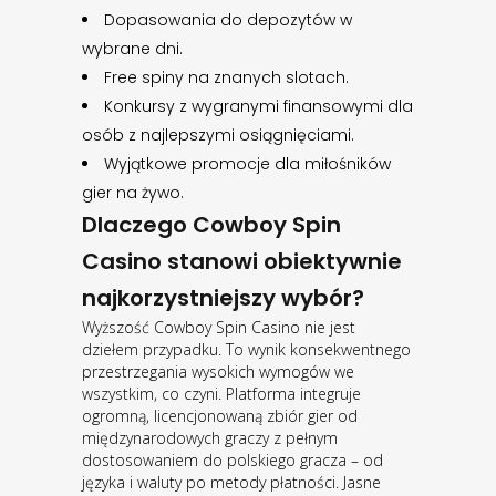
Dopasowania do depozytów w
wybrane dni.
Free spiny na znanych slotach.
Konkursy z wygranymi finansowymi dla
osób z najlepszymi osiągnięciami.
Wyjątkowe promocje dla miłośników
gier na żywo.
Dlaczego Cowboy Spin
Casino stanowi obiektywnie
najkorzystniejszy wybór?
Wyższość Cowboy Spin Casino nie jest
dziełem przypadku. To wynik konsekwentnego
przestrzegania wysokich wymogów we
wszystkim, co czyni. Platforma integruje
ogromną, licencjonowaną zbiór gier od
międzynarodowych graczy z pełnym
dostosowaniem do polskiego gracza – od
języka i waluty po metody płatności. Jasne