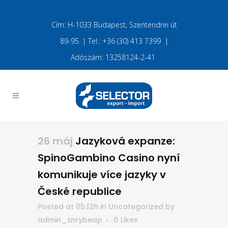
Cím: H-1033 Budapest, Szentendrei út
89-95. | Tel.: +36 (30) 413 7399 |
Adószám: 13258124-2-41
26 máj
Jazyková expanze:
SpinoGambino Casino nyní
komunikuje více jazyky v
České republice
Posted at 05:12h
in
Uncategorized
by
admin_znrybeap
0
Likes