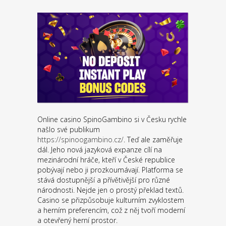
Online casino SpinoGambino si v Česku rychle
našlo své publikum
https://spinoogambino.cz/
. Teď ale zaměřuje
dál. Jeho nová jazyková expanze cílí na
mezinárodní hráče, kteří v České republice
pobývají nebo ji prozkoumávají. Platforma se
stává dostupnější a přívětivější pro různé
národnosti. Nejde jen o prostý překlad textů.
Casino se přizpůsobuje kulturním zvyklostem
a herním preferencím, což z něj tvoří moderní
a otevřený herní prostor.