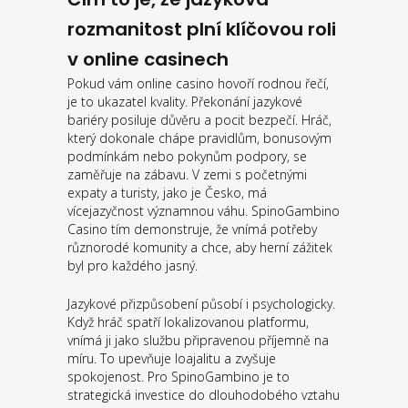
rozmanitost plní klíčovou roli
v online casinech
Pokud vám online casino hovoří rodnou řečí,
je to ukazatel kvality. Překonání jazykové
bariéry posiluje důvěru a pocit bezpečí. Hráč,
který dokonale chápe pravidlům, bonusovým
podmínkám nebo pokynům podpory, se
zaměřuje na zábavu. V zemi s početnými
expaty a turisty, jako je Česko, má
vícejazyčnost významnou váhu. SpinoGambino
Casino tím demonstruje, že vnímá potřeby
různorodé komunity a chce, aby herní zážitek
byl pro každého jasný.
Jazykové přizpůsobení působí i psychologicky.
Když hráč spatří lokalizovanou platformu,
vnímá ji jako službu připravenou příjemně na
míru. To upevňuje loajalitu a zvyšuje
spokojenost. Pro SpinoGambino je to
strategická investice do dlouhodobého vztahu