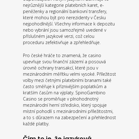
nejrůznější kategorie platebních karet, e-
peněženky a regionální bankovní transfery,
které mohou být pro nerezidenty v Česku
nejpohodlnější. Všechny informace k depozitu
nebo vybrání jsou samozřejmě uvedené v
příslušném jazykové verzi, což celou
proceduru zefektivňuje a zpřehledňuje.
Pro české hráče to znamená, že casino
upevňuje svou finanční zázemí a posouvá
úrovně ochrany transakcí, které jsou v
mezinárodním měřítku velmi vysoké. Příležitost
volby mezi četnými platebními branami také
často směřuje k příznivějším poplatkům a
kratším časům na výplaty. SpinoGambino
Casino se proměňuje v plnohodnotný
mezinárodní herní středisko, který spojuje
místní pohodlí s mezinárodními příležitostmi,
a to s důrazem na zabezpečení a přehlednost
každé platby.
Čím to je, že jazyková