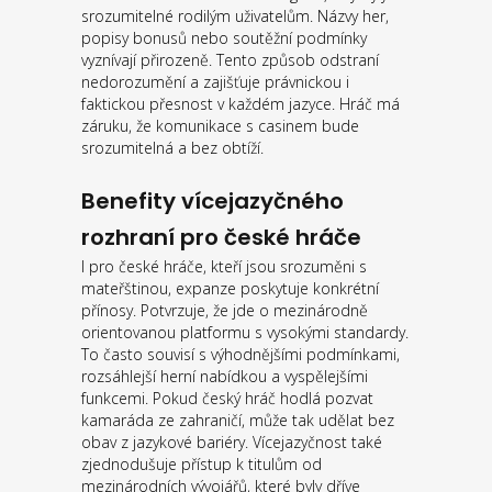
srozumitelné rodilým uživatelům. Názvy her,
popisy bonusů nebo soutěžní podmínky
vyznívají přirozeně. Tento způsob odstraní
nedorozumění a zajišťuje právnickou i
faktickou přesnost v každém jazyce. Hráč má
záruku, že komunikace s casinem bude
srozumitelná a bez obtíží.
Benefity vícejazyčného
rozhraní pro české hráče
I pro české hráče, kteří jsou srozuměni s
mateřštinou, expanze poskytuje konkrétní
přínosy. Potvrzuje, že jde o mezinárodně
orientovanou platformu s vysokými standardy.
To často souvisí s výhodnějšími podmínkami,
rozsáhlejší herní nabídkou a vyspělejšími
funkcemi. Pokud český hráč hodlá pozvat
kamaráda ze zahraničí, může tak udělat bez
obav z jazykové bariéry. Vícejazyčnost také
zjednodušuje přístup k titulům od
mezinárodních vývojářů, které byly dříve