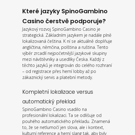
Které jazyky SpinoGambino
Casino čerstvě podporuje?
Jazykový rozvoj SpinoGambino Casino je
strategická. Základním jazykem je nadále plně
lokalizovaná čeština. K ní se aktuálně doplňuje
angličtina, němčina, polština a ruština. Tento
výběr zrcadlí nejpočetnější jazykové skupiny
mezi návštěvníky a usedlíky Česka. Každý z
těchto jazyků je integrován do celého rozhraní
– od registrace přes herní lobby až po
zákaznický servis a platební metody.
Kompletní lokalizace versus
automatický překlad
SpinoGambino Casino vsadilo na
profesionální lokalizaci. Ta se odlišuje od
pouhého automatického překladu. Znamená
to, že se netlumočí jen slova, ale i kontext,
kulturní reference a herní slang tak, aby byly