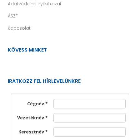
Adatvédelmi nyilatkozat
ÁSZF
Kapcsolat
KÖVESS MINKET
IRATKOZZ FEL HÍRLEVELÜNKRE
Cégnév
Vezetéknév
Keresztnév