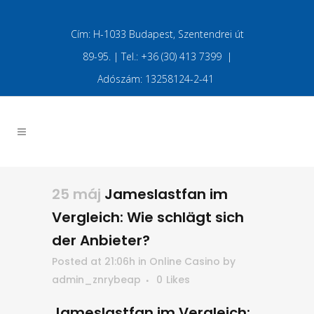
Cím: H-1033 Budapest, Szentendrei út
89-95. | Tel.: +36 (30) 413 7399 |
Adószám: 13258124-2-41
25 máj
Jameslastfan im
Vergleich: Wie schlägt sich
der Anbieter?
Posted at 21:06h
in
Online Casino
by
admin_znrybeap
0
Likes
Jameslastfan im Vergleich: