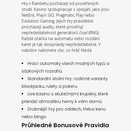
Hry v Rainbetu pocházejí od prověřených
studií. Kasino spolupracuje s vývojáři, jako jsou
NetEnt, Play’n GO, Pragmatic Play nebo
Evolution Gaming. Jejich hry pravidelně
procházejí audity, které prověřují
nepředvídatelnost generátorů čísel (RNG).
Každá otáčka na automatu nebo rozdání
karet je tak doopravdy nepředvídatelná. V
nabídce naleznete vše, co hráč hledá.
Hrací automaty všech možných typů a
sázkových rozsahů.
Standardní stolní hry: rozličné varianty
blackjacku, rulety a pokeru.
Live kasino s skutečnými krupiéry, které
přenáší atmosféru herny k vám domů.
Drobnější hry pro oddech, třeba keno
nebo bingo.
Průhledné Bonusové Pravidla