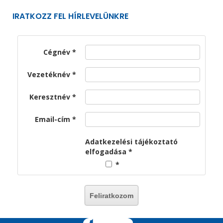
IRATKOZZ FEL HÍRLEVELÜNKRE
Cégnév
Vezetéknév
Keresztnév
Email-cím
Adatkezelési tájékoztató
elfogadása