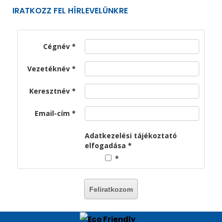
IRATKOZZ FEL HÍRLEVELÜNKRE
Cégnév
Vezetéknév
Keresztnév
Email-cím
Adatkezelési tájékoztató
elfogadása