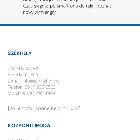
Czas sięgnąć po smartfona do ręki i poznać
nowy wymiar gry!
SZÉKHELY
1025 Budapest
Verecke út 80/d
E-mail: info@geringhoff.hu
Telefon: 06 (1) 336-0503
Mobil: 06 (30) 297-4989
[vc_empty_space height="10px"]
KÖZPONTI IRODA: