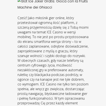
Cześć! Jako miłośnik gier online, który
przetestował ogromną ilość platform, z
szczerą przyjemnością dzielę się z Tobą moimi
uwagami na temat ICE Casino w wersji
mobilnej. To nie jest po prostu przystosowana
do ekranu smartfona wersja strony – to w
całości zaplanowane, odrębne doświadczenie,
zaprojektowane z myślą o graczu, który
szanuje wolność i szybki dostęp do rozrywki.
W obecnych czasach, gdy nasze telefony są
centrum cyfrowego życia, możliwość
niezakłóconej gry w preferowane automaty,
ruletkę czy blackjacka podczas podróży, w
ogonce czy na kanapie jest nie tyle dobrem,
co wymogiem. ICE Casino nie tylko ten poziom
spełnia, ale wręcz go zwiększa, dostarczając
prostą nawigację, błyskawiczne ładowanie gier
i pełnię funkcjonalności. W tym opracowaniu
przeprowadzę Cię przez każdy element