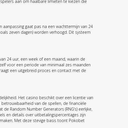
 spelers aan om haalbare limieten te kiezen die
een aanpassing gaat pas na een wachttermijn van 24
e (zoals zeven dagen) worden verhoogd. Dit systeem
n van 24 uur, een week of een maand, waarin de
chzelf voor een periode van minimaal zes maanden
vraagt een uitgebreid proces en contact met de
lijkheid. Het casino beschikt over een licentie van
e betrouwbaarheid van de spellen, de financiële
dat de Random Number Generators (RNG’s) eerlijke,
 en details over uitbetalingspercentages zijn
 maken. Met deze stevige basis toont Pokobet