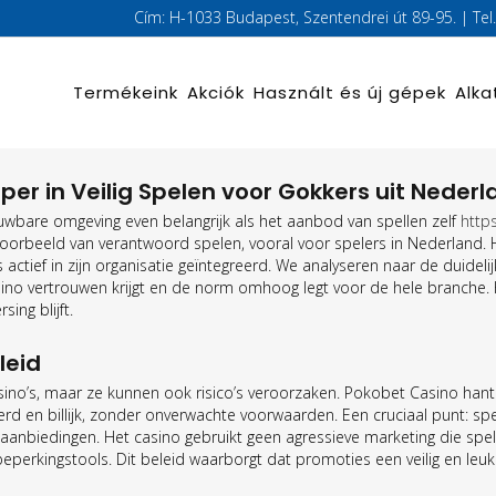
Cím: H-1033 Budapest, Szentendrei út 89-95. | Te
Termékeink
Akciók
Használt és új gépek
Alka
per in Veilig Spelen voor Gokkers uit Neder
uwbare omgeving even belangrijk als het aanbod van spellen zelf
https
voorbeeld van verantwoord spelen, vooral voor spelers in Nederland
 actief in zijn organisatie geïntegreerd. We analyseren naar de duidel
ino vertrouwen krijgt en de norm omhoog legt voor de hele branche. 
ing blijft.
leid
ino’s, maar ze kunnen ook risico’s veroorzaken. Pokobet Casino han
rd en billijk, zonder onverwachte voorwaarden. Een cruciaal punt: spel
anbiedingen. Het casino gebruikt geen agressieve marketing die speler
eperkingstools. Dit beleid waarborgt dat promoties een veilig en leu