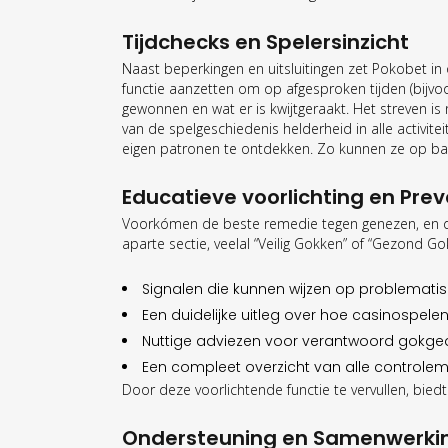
Tijdchecks en Spelersinzicht
Naast beperkingen en uitsluitingen zet Pokobet in 
functie aanzetten om op afgesproken tijden (bijvoor
gewonnen en wat er is kwijtgeraakt. Het streven is
van de spelgeschiedenis helderheid in alle activi
eigen patronen te ontdekken. Zo kunnen ze op bas
Educatieve voorlichting en Prev
Voorkómen de beste remedie tegen genezen, en dat
aparte sectie, veelal “Veilig Gokken” of “Gezond Go
Signalen die kunnen wijzen op problematisch
Een duidelijke uitleg over hoe casinospelen i
Nuttige adviezen voor verantwoord gokge
Een compleet overzicht van alle controlem
Door deze voorlichtende functie te vervullen, bi
Ondersteuning en Samenwerkin