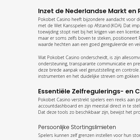
Inzet de Nederlandse Markt en 
Pokobet Casino heeft bijzondere aandacht voor de 
met de Wet Kansspelen op Afstand (KOA). Dat implic
toewijding stopt niet bij het krijgen van een licen
maar er soms zelfs boven te steken, positioneert P
waarde hechten aan een goed gereguleerde en veil
Wat Pokobet Casino onderscheidt, is zijn allesomv
ondersteuning, transparante communicatie en preve
deze brede aanpak veel geruststelling en controle
instrumenten en het duidelijke streven om gokken e
Essentiële Zelfregulerings- en 
Pokobet Casino verstrekt spelers een reeks aan pra
accountdashboard en zijn meestal direct in te st
Dat deze tools zo beschikbaar zijn, bewijst het p
Persoonlijke Stortingslimieten
Spelers kunnen zelf grenzen instellen voor hun st