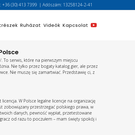
l.: +36 (30) 413 7399 | Adószám: 13258124-2-41
trészek
Ruházat
Videók
Kapcsolat
Polsce
/
. To serwis, które na pierwszym miejscu
ia. Nie tylko przez bogaty katalog gier, ale przez
ywce. Nie muszę się zamartwiać. Przedstawię ci, z
icencja. W Polsce legalne licencje na organizację
 Jest zobowiązany przestrzegać polskiego prawa, w
e twoich danych, pewność wypłat, przetestowane
o gracz od razu to poczułem – mam święty spokój i