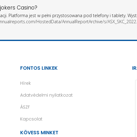
jokers Casino?
cji. Platforma jest w pełni przystosowana pod telefony i tablety. Wys
annualreports.com/HostedData/AnnualReportArchive/s/ASX_SKC_2022
FONTOS LINKEK
I
Hírek
Adatvédelmi nyilatkozat
ÁSZF
Kapcsolat
KÖVESS MINKET