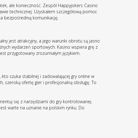
tek, ale konieczność. Zespół Happyjokers Casino
sprawie technicznej. Uzyskałem szczegółową pomoc
 na bezpośrednią komunikację.
ny jest atrakcyjny, a jego warunki obrotu są jasno
 ważnych wydarzeń sportowych. Kasino wspiera grę z
 jest przygotowany zrozumiałym językiem.
o szuka stabilnej i zadowalającej gry online w
, szeroką ofertę gier i profesjonalną obsługę. To
rientuj się z narzędziami do gry kontrolowanej.
jest warte na uznanie na polskim rynku. Do