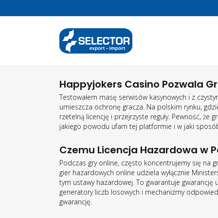
Happyjokers Casino Pozwala Gr
Testowałem masę serwisów kasynowych i z czyst
umieszcza ochronę gracza. Na polskim rynku, gdzie 
rzetelną licencję i przejrzyste reguły. Pewność, ż
jakiego powodu ufam tej platformie i w jaki spos
Czemu Licencja Hazardowa w Po
Podczas gry online, często koncentrujemy się na g
gier hazardowych online udziela wyłącznie Minister
tym ustawy hazardowej. To gwarantuje gwarancję u
generatory liczb losowych i mechanizmy odpowiedzi
gwarancję.