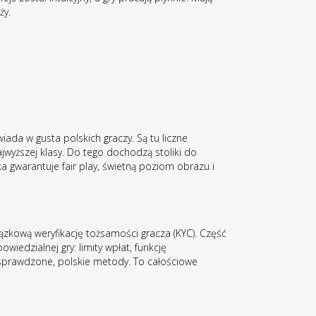
ży.
ada w gusta polskich graczy. Są tu liczne
wyższej klasy. Do tego dochodzą stoliki do
ka gwarantuje fair play, świetną poziom obrazu i
zkową weryfikację tożsamości gracza (KYC). Część
edzialnej gry: limity wpłat, funkcję
 sprawdzone, polskie metody. To całościowe