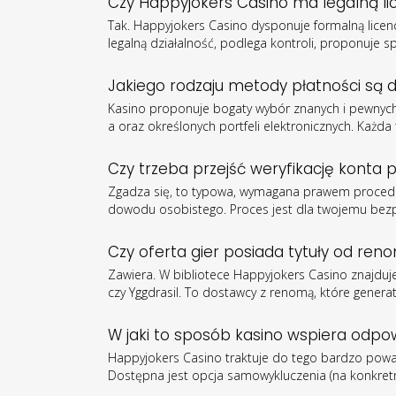
Czy Happyjokers Casino ma legalną lic
Tak. Happyjokers Casino dysponuje formalną licenc
legalną działalność, podlega kontroli, proponuje s
Jakiego rodzaju metody płatności są d
Kasino proponuje bogaty wybór znanych i pewnych
a oraz określonych portfeli elektronicznych. Każd
Czy trzeba przejść weryfikację konta 
Zgadza się, to typowa, wymagana prawem procedur
dowodu osobistego. Proces jest dla twojemu bezp
Czy oferta gier posiada tytuły od r
Zawiera. W bibliotece Happyjokers Casino znajduje 
czy Yggdrasil. To dostawcy z renomą, które gener
W jaki to sposób kasino wspiera odpo
Happyjokers Casino traktuje do tego bardzo poważ
Dostępna jest opcja samowykluczenia (na konkretny 