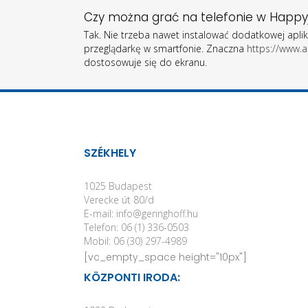
Czy można grać na telefonie w Happy
Tak. Nie trzeba nawet instalować dodatkowej aplika
przeglądarkę w smartfonie. Znaczna
https://www.
dostosowuje się do ekranu.
SZÉKHELY
1025 Budapest
Verecke út 80/d
E-mail: info@geringhoff.hu
Telefon: 06 (1) 336-0503
Mobil: 06 (30) 297-4989
[vc_empty_space height="10px"]
KÖZPONTI IRODA: