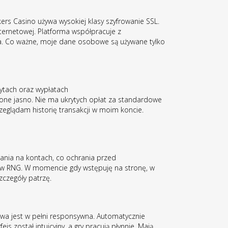
rs Casino używa wysokiej klasy szyfrowanie SSL.
ernetowej. Platforma współpracuje z
ta. Co ważne, moje dane osobowe są używane tylko
ytach oraz wypłatach
one jasno. Nie ma ukrytych opłat za standardowe
zeglądam historię transakcji w moim koncie.
ania na kontach, co ochrania przed
rów RNG. W momencie gdy wstępuję na stronę, w
zczegóły patrzę.
owa jest w pełni responsywna. Automatycznie
 został intuicyjny, a gry pracują płynnie. Mają