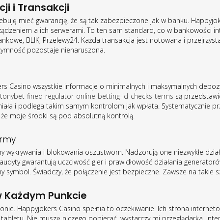
i i Transakcji
uję mieć gwarancję, że są tak zabezpieczone jak w banku. Happyjoke
dzeniem a ich serwerami. To ten sam standard, co w bankowości int
kowe, BLIK, Przelewy24. Każda transakcja jest notowana i przejrzys
ntymność pozostaje nienaruszona.
rs Casino wszystkie informacje o minimalnych i maksymalnych depoz
tonybet-fined-regulator-online-betting-id-checks-terms
są przedstawi
miała i podlega takim samym kontrolom jak wpłata. Systematycznie pr
że moje środki są pod absolutną kontrolą.
ormy
y wykrywania i blokowania oszustwom. Nadzorują one niezwykłe dział
audyty gwarantują uczciwość gier i prawidłowość działania generato
ny symbol. Świadczy, że połączenie jest bezpieczne. Zawsze na takie s
w Każdym Punkcie
onie. Happyjokers Casino spełnia to oczekiwanie. Ich strona internet
letu. Nie muszę niczego pobierać, wystarczy mi przeglądarka. Interfejs