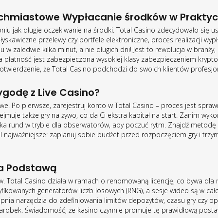
tychmiastowe Wypłacanie środków w Prakty
niu jak długie oczekiwanie na środki. Total Casino zdecydowało się usu
kawiczne przelewy czy portfele elektroniczne, proces realizacji wypła
lu w zaledwie kilka minut, a nie długich dni! Jest to rewolucja w branży
 płatność jest zabezpieczona wysokiej klasy zabezpieczeniem kryptogr
otwierdzenie, że Total Casino podchodzi do swoich klientów profesjona
godę z Live Casino?
twe. Po pierwsze, zarejestruj konto w Total Casino – proces jest sprawny
jmuje także gry na żywo, co da Ci ekstra kapitał na start. Zanim wyko
lka rund w trybie dla obserwatorów, aby poczuć rytm. Znajdź metodę p
 I najważniejsze: zaplanuj sobie budżet przed rozpoczęciem gry i trzyma
ra Podstawą
. Total Casino działa w ramach o renomowaną licencję, co bywa dla 
tyfikowanych generatorów liczb losowych (RNG), a sesje wideo są w cało
pnia narzędzia do zdefiniowania limitów depozytów, czasu gry czy o
a zarobek. Świadomość, że kasino czynnie promuje tę prawidłową post