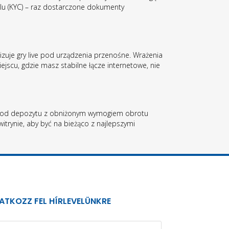
ilu (KYC) – raz dostarczone dokumenty
zuje gry live pod urządzenia przenośne. Wrażenia
ejscu, gdzie masz stabilne łącze internetowe, nie
nusy od depozytu z obniżonym wymogiem obrotu
itrynie, aby być na bieżąco z najlepszymi
RATKOZZ FEL HÍRLEVELÜNKRE