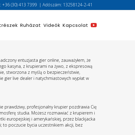
l.: +36 (30) 413 7399 | Adószám: 13258124-2-41
trészek
Ruházat
Videók
Kapcsolat
adczony entuzjasta gier online, zauważyłem, że
ego kasyna, z krupierami na żywo, z ekspresową
ie, stworzona z myślą o bezpieczeństwie,
 gier live dealer i natychmiastowych wypłat w
ie prawdziwy, profesjonalny krupier pozdrawia Cię
atmosferę studia. Możesz rozmawiać z krupierem i
ki europejskiej i amerykańskiej, przez blackjacka
 to poczucie bycia uczestnikiem akcji, bez