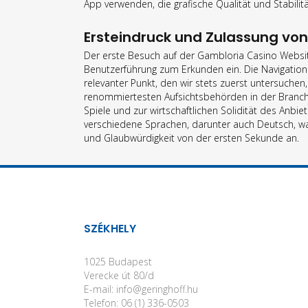
App verwenden, die grafische Qualität und Stabili
Ersteindruck und Zulassung vo
Der erste Besuch auf der Gambloria Casino Website
Benutzerführung zum Erkunden ein. Die Navigation e
relevanter Punkt, den wir stets zuerst untersuchen,
renommiertesten Aufsichtsbehörden in der Branche. 
Spiele und zur wirtschaftlichen Solidität des Anbie
verschiedene Sprachen, darunter auch Deutsch, was
und Glaubwürdigkeit von der ersten Sekunde an.
SZÉKHELY
1025 Budapest
Verecke út 80/d
E-mail: info@geringhoff.hu
Telefon: 06 (1) 336-0503