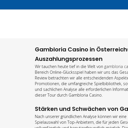
Gambloria Casino in Österreic
Auszahlungsprozessen
Wir tauchen heute tief in die Welt von
gambloria c
Bereich Online-Glücksspiel haben wir uns das Gesa
Review betrachten wir alle entscheidenden Aspekte
Promotionen, die umfangreiche Spielbibliothek, so
und sachlichen Analyse alle erforderlichen Infor
dieser Tour durch Gambloria Casino.
Stärken und Schwächen von Gam
Nach unserer gründlichen Analyse können wir eine 
Spielauswahl von Top-Anbietern, die für jeden Ges
vollumfänglich und benutzerfreundlich möglich. Di