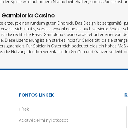
tät der Spiele wird auf hohem Niveau beibehalten, sodass Sie selbst u
n Gambloria Casino
 erzeugt einen rundum guten Eindruck. Das Design ist zeitgemäß, gut
rweist sich intuitiv, sodass sowohl neue als auch versierte Spieler s
 ist die rechtliche Basis. Gambloria Casino arbeitet unter einer von de
Diese Lizenzierung ist ein starkes Indiz für Seriosität, da sie stren
ters garantiert. Für Spieler in Österreich bedeutet dies ein hohes Maß 
 die Nutzung deutlich vereinfacht. Im Großen und Ganzen verleiht der
FONTOS LINKEK
I
Hírek
Adatvédelmi nyilatkozat