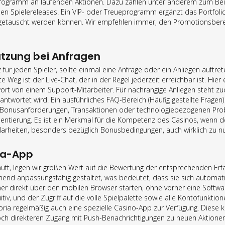
ogramm an laufenden Aktionen. Dazu zählen unter anderem zum Beis
n Spielereleases. Ein VIP- oder Treueprogramm ergänzt das Portfolio 
ingetauscht werden können. Wir empfehlen immer, den Promotionsbere
tzung bei Anfragen
 für jeden Spieler, sollte einmal eine Anfrage oder ein Anliegen auftre
 Weg ist der Live-Chat, der in der Regel jederzeit erreichbar ist. Hier
rt von einem Support-Mitarbeiter. Für nachrangige Anliegen steht zu
antwortet wird. Ein ausführliches FAQ-Bereich (Häufig gestellte Frage
g, Bonusanforderungen, Transaktionen oder technologiebezogenen Pro
entierung. Es ist ein Merkmal für die Kompetenz des Casinos, wenn d
Unklarheiten, besonders bezüglich Bonusbedingungen, auch wirklich zu n
ia-App
äuft, legen wir großen Wert auf die Bewertung der entsprechenden Erf
hend anpassungsfähig gestaltet, was bedeutet, dass sie sich automa
er direkt über den mobilen Browser starten, ohne vorher eine Softwar
iv, und der Zugriff auf die volle Spielpalette sowie alle Kontofunktione
oria regelmäßig auch eine spezielle Casino-App zur Verfügung. Diese k
ch direkteren Zugang mit Push-Benachrichtigungen zu neuen Aktionen.