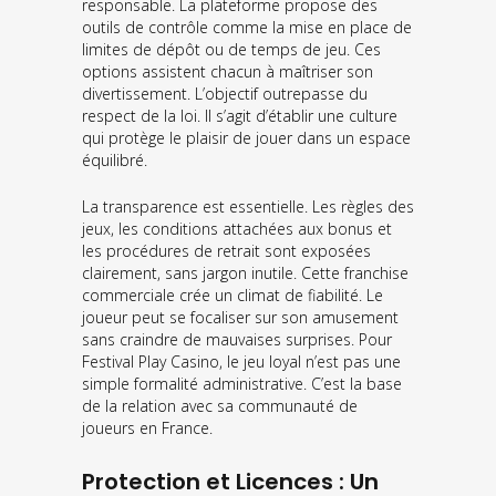
responsable. La plateforme propose des
outils de contrôle comme la mise en place de
limites de dépôt ou de temps de jeu. Ces
options assistent chacun à maîtriser son
divertissement. L’objectif outrepasse du
respect de la loi. Il s’agit d’établir une culture
qui protège le plaisir de jouer dans un espace
équilibré.
La transparence est essentielle. Les règles des
jeux, les conditions attachées aux bonus et
les procédures de retrait sont exposées
clairement, sans jargon inutile. Cette franchise
commerciale crée un climat de fiabilité. Le
joueur peut se focaliser sur son amusement
sans craindre de mauvaises surprises. Pour
Festival Play Casino, le jeu loyal n’est pas une
simple formalité administrative. C’est la base
de la relation avec sa communauté de
joueurs en France.
Protection et Licences : Un