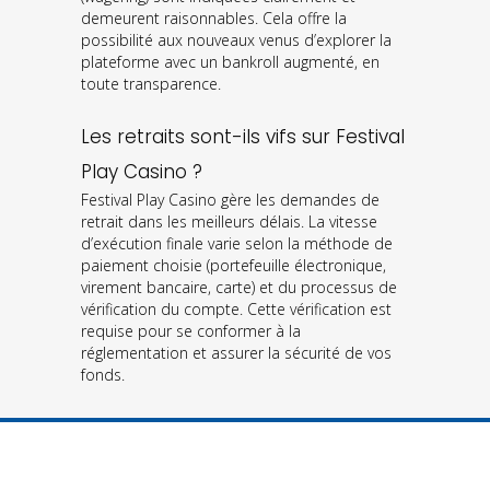
demeurent raisonnables. Cela offre la
possibilité aux nouveaux venus d’explorer la
plateforme avec un bankroll augmenté, en
toute transparence.
Les retraits sont-ils vifs sur Festival
Play Casino ?
Festival Play Casino gère les demandes de
retrait dans les meilleurs délais. La vitesse
d’exécution finale varie selon la méthode de
paiement choisie (portefeuille électronique,
virement bancaire, carte) et du processus de
vérification du compte. Cette vérification est
requise pour se conformer à la
réglementation et assurer la sécurité de vos
fonds.