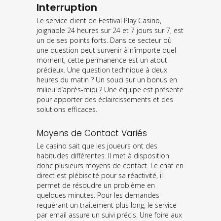
Interruption
Le service client de Festival Play Casino,
joignable 24 heures sur 24 et 7 jours sur 7, est
un de ses points forts. Dans ce secteur où
une question peut survenir à n’importe quel
moment, cette permanence est un atout
précieux. Une question technique à deux
heures du matin ? Un souci sur un bonus en
milieu d’après-midi ? Une équipe est présente
pour apporter des éclaircissements et des
solutions efficaces.
Moyens de Contact Variés
Le casino sait que les joueurs ont des
habitudes différentes. Il met à disposition
donc plusieurs moyens de contact. Le chat en
direct est plébiscité pour sa réactivité, il
permet de résoudre un problème en
quelques minutes. Pour les demandes
requérant un traitement plus long, le service
par email assure un suivi précis. Une foire aux