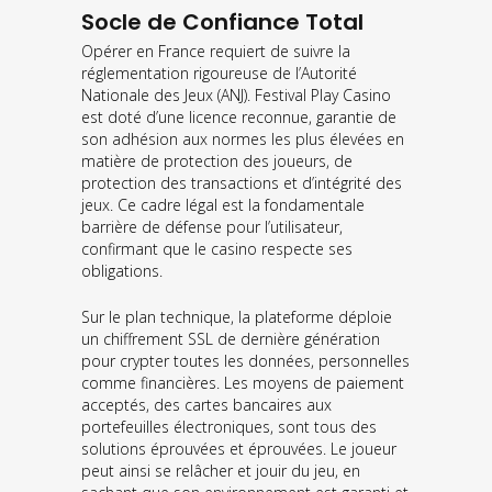
Socle de Confiance Total
Opérer en France requiert de suivre la
réglementation rigoureuse de l’Autorité
Nationale des Jeux (ANJ). Festival Play Casino
est doté d’une licence reconnue, garantie de
son adhésion aux normes les plus élevées en
matière de protection des joueurs, de
protection des transactions et d’intégrité des
jeux. Ce cadre légal est la fondamentale
barrière de défense pour l’utilisateur,
confirmant que le casino respecte ses
obligations.
Sur le plan technique, la plateforme déploie
un chiffrement SSL de dernière génération
pour crypter toutes les données, personnelles
comme financières. Les moyens de paiement
acceptés, des cartes bancaires aux
portefeuilles électroniques, sont tous des
solutions éprouvées et éprouvées. Le joueur
peut ainsi se relâcher et jouir du jeu, en