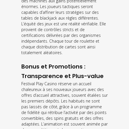
des machines aux gains potentiellement
énormes. Les joueurs tactiques seront
capables d’affiner leurs stratégies sur des
tables de blackjack aux règles différentes.
L’équité des jeux est une réalité vérifiable. Elle
provient de contrôles stricts et de
certifications délivrées par des organismes
indépendants. Chaque tour de roulette et
chaque distribution de cartes sont ainsi
totalement aléatoires.
Bonus et Promotions :
Transparence et Plus-value
Festival Play Casino réserve un accueil
chaleureux à ses nouveaux joueurs avec des
offres d’accueil attractives, souvent étalées sur
les premiers dépôts. Les habitués ne sont
pas laissés de côté, grâce à un programme
de fidélité qui rétribue l’activité par des points
convertibles, des spins gratuits et des offres
adaptées. L’animation est souvent animée par