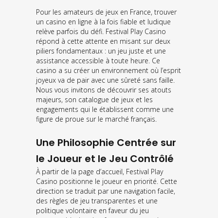
Pour les amateurs de jeux en France, trouver
un casino en ligne à la fois fiable et ludique
relève parfois du défi. Festival Play Casino
répond à cette attente en misant sur deux
piliers fondamentaux : un jeu juste et une
assistance accessible à toute heure. Ce
casino a su créer un environnement où l’esprit
joyeux va de pair avec une sûreté sans faille.
Nous vous invitons de découvrir ses atouts
majeurs, son catalogue de jeux et les
engagements qui le établissent comme une
figure de proue sur le marché français.
Une Philosophie Centrée sur
le Joueur et le Jeu Contrôlé
À partir de la page d’accueil, Festival Play
Casino positionne le joueur en priorité. Cette
direction se traduit par une navigation facile,
des règles de jeu transparentes et une
politique volontaire en faveur du jeu