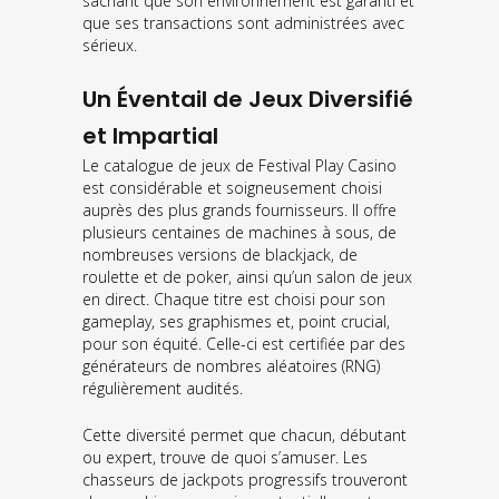
sachant que son environnement est garanti et
que ses transactions sont administrées avec
sérieux.
Un Éventail de Jeux Diversifié
et Impartial
Le catalogue de jeux de Festival Play Casino
est considérable et soigneusement choisi
auprès des plus grands fournisseurs. Il offre
plusieurs centaines de machines à sous, de
nombreuses versions de blackjack, de
roulette et de poker, ainsi qu’un salon de jeux
en direct. Chaque titre est choisi pour son
gameplay, ses graphismes et, point crucial,
pour son équité. Celle-ci est certifiée par des
générateurs de nombres aléatoires (RNG)
régulièrement audités.
Cette diversité permet que chacun, débutant
ou expert, trouve de quoi s’amuser. Les
chasseurs de jackpots progressifs trouveront