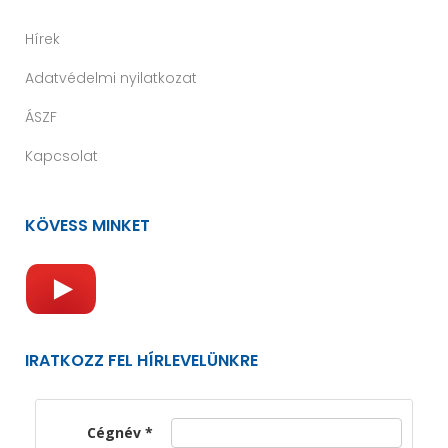
Hírek
Adatvédelmi nyilatkozat
ÁSZF
Kapcsolat
KÖVESS MINKET
IRATKOZZ FEL HÍRLEVELÜNKRE
Cégnév