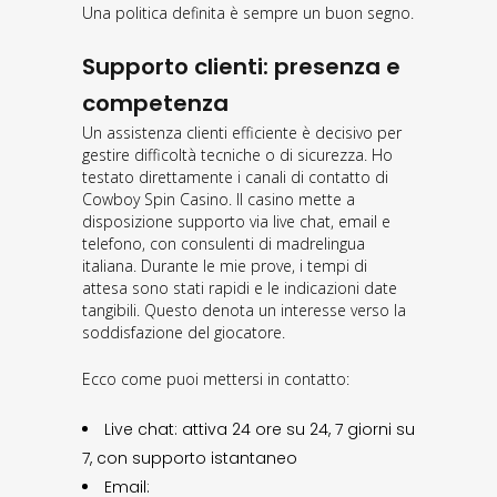
Una politica definita è sempre un buon segno.
Supporto clienti: presenza e
competenza
Un assistenza clienti efficiente è decisivo per
gestire difficoltà tecniche o di sicurezza. Ho
testato direttamente i canali di contatto di
Cowboy Spin Casino. Il casino mette a
disposizione supporto via live chat, email e
telefono, con consulenti di madrelingua
italiana. Durante le mie prove, i tempi di
attesa sono stati rapidi e le indicazioni date
tangibili. Questo denota un interesse verso la
soddisfazione del giocatore.
Ecco come puoi mettersi in contatto:
Live chat: attiva 24 ore su 24, 7 giorni su
7, con supporto istantaneo
Email: