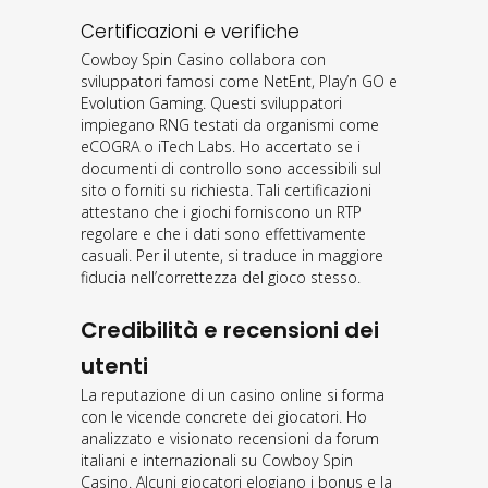
Certificazioni e verifiche
Cowboy Spin Casino collabora con
sviluppatori famosi come NetEnt, Play’n GO e
Evolution Gaming. Questi sviluppatori
impiegano RNG testati da organismi come
eCOGRA o iTech Labs. Ho accertato se i
documenti di controllo sono accessibili sul
sito o forniti su richiesta. Tali certificazioni
attestano che i giochi forniscono un RTP
regolare e che i dati sono effettivamente
casuali. Per il utente, si traduce in maggiore
fiducia nell’correttezza del gioco stesso.
Credibilità e recensioni dei
utenti
La reputazione di un casino online si forma
con le vicende concrete dei giocatori. Ho
analizzato e visionato recensioni da forum
italiani e internazionali su Cowboy Spin
Casino. Alcuni giocatori elogiano i bonus e la