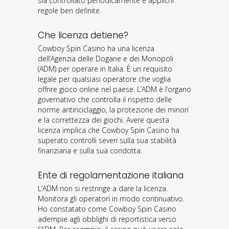
sia controllato periodicamente e applichi
regole ben definite.
Che licenza detiene?
Cowboy Spin Casino ha una licenza
dell’Agenzia delle Dogane e dei Monopoli
(ADM) per operare in Italia. È un requisito
legale per qualsiasi operatore che voglia
offrire gioco online nel paese. L’ADM è l’organo
governativo che controlla il rispetto delle
norme antiriciclaggio, la protezione dei minori
e la correttezza dei giochi. Avere questa
licenza implica che Cowboy Spin Casino ha
superato controlli severi sulla sua stabilità
finanziaria e sulla sua condotta.
Ente di regolamentazione italiana
L’ADM non si restringe a dare la licenza.
Monitora gli operatori in modo continuativo.
Ho constatato come Cowboy Spin Casino
adempie agli obblighi di reportistica verso