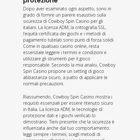
protezione
Dopo aver esaminato ogni aspetto, sono in
grado di fornire un parere esaustivo sulla
sicurezza di Cowboy Spin Casino per gli
italiani. La licenza ADM, la crittografia SSL,
l’equità certificata dei giochi e i metodi di
pagamento tutelati sono punti di forza solidi.
Come in qualsiasi casino online, resta
essenziale leggere i termini e condizioni e
utilizzare gli strumenti per il gioco
responsabile. Secondo la mia analisi, Cowboy
Spin Casino propone un setting di gioco
abbastanza sicuro, a patto di applicare le
normali precauzioni.
Riassumendo, Cowboy Spin Casino mostra i
requisiti essenziali per essere ritenuto sicuro
in Italia. La licenza ADM, le tecnologie di
protezione dati e i giochi verificati lo
dimostrano. Tieni presente che la sicurezza è
influenzata anche dal tuo comportamento:
leggi sempre i termini, scegli metodi di