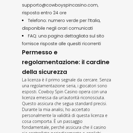
supporto@cowboyspincasino.com,
risposta entro 24 ore
Telefono: numero verde per l’Italia,
disponibile negli orari comunicati
FAQ: una pagina dettagliata sul sito
fornisce risposte alle quesiti ricorrenti
Permesso e
regolamentazione: il cardine
della sicurezza
La licenza è il primo segnale da cercare. Senza
una regolamentazione seria, i giocatori sono
esposti. Cowboy Spin Casino opera con una
licenza emessa da un’autorità riconosciuta.
Questo assicura che segua standard precisi.
Durante la mia analisi, ho accertato
personalmente la validità di questa licenza e
cosa comporta. È un passaggio
fondamentale, perché assicura che il casino