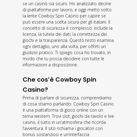
se un casinò sia sicuro. Ho analizzato decine
di piattaforme per lavoro, e oggi metto sotto
la lente Cowboy Spin Casino per capire se
può essere una scelta sicura per gli italiani. Il
concetto di sicurezza è complesso: include la
licenza, la tutela dei dati, la correttezza dei
giochi e la trasparenza. Questo testo esamina
ogni dettaglio, uno alla volta, per offrirti un
giudizio pratico. Ti spiego cosa ho trovato, in
modo che tu possa decidere con tutte le
informazioni a disposizione.
Che cos’è Cowboy Spin
Casino?
Prima di parlare di sicurezza, comprendiamo
di cosa stiamo parlando. Cowboy Spin Casino
è una piattaforma di gioco online con un
tema western. Trovi slot, giochi da tavolo e live
casino, il tutto in un’atmosfera che ricorda
l’avventura. Il sito richiama i giocatori con
bonus sostanziosi e un’interfaccia