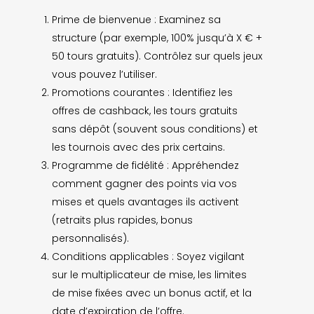
Prime de bienvenue : Examinez sa
structure (par exemple, 100% jusqu’à X € +
50 tours gratuits). Contrôlez sur quels jeux
vous pouvez l’utiliser.
Promotions courantes : Identifiez les
offres de cashback, les tours gratuits
sans dépôt (souvent sous conditions) et
les tournois avec des prix certains.
Programme de fidélité : Appréhendez
comment gagner des points via vos
mises et quels avantages ils activent
(retraits plus rapides, bonus
personnalisés).
Conditions applicables : Soyez vigilant
sur le multiplicateur de mise, les limites
de mise fixées avec un bonus actif, et la
date d’expiration de l’offre.