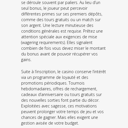
se déroule souvent par paliers. Au lieu d’un
seul bonus, le joueur peut percevoir
différentes primes sur ses premiers dépôts,
comme des tours gratuits ou un match sur
son argent. Une lecture minutieuse des
conditions générales est requise. Prêtez une
attention spéciale aux exigences de mise
(wagering requirements). Elles signalent
combien de fois vous devez miser le montant
du bonus avant de pouvoir récupérer vos
gains.
Suite à l’inscription, le casino conserve l’intérêt
via un programme de loyauté et des
promotions périodiques. Tournois
hebdomadaires, offres de rechargement,
cadeaux d’anniversaire ou tours gratuits sur
des nouvelles sorties font partie du décor.
Exploitées avec sagesse, ces motivations
peuvent prolonger votre temps de jeu et vos
chances de gagner. Mais elles exigent une
gestion avisée de votre budget.