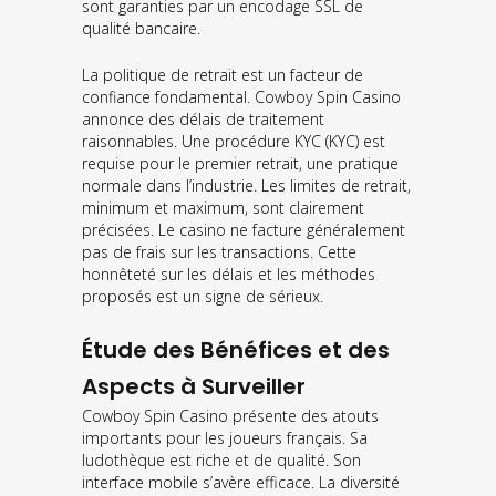
sont garanties par un encodage SSL de
qualité bancaire.
La politique de retrait est un facteur de
confiance fondamental. Cowboy Spin Casino
annonce des délais de traitement
raisonnables. Une procédure KYC (KYC) est
requise pour le premier retrait, une pratique
normale dans l’industrie. Les limites de retrait,
minimum et maximum, sont clairement
précisées. Le casino ne facture généralement
pas de frais sur les transactions. Cette
honnêteté sur les délais et les méthodes
proposés est un signe de sérieux.
Étude des Bénéfices et des
Aspects à Surveiller
Cowboy Spin Casino présente des atouts
importants pour les joueurs français. Sa
ludothèque est riche et de qualité. Son
interface mobile s’avère efficace. La diversité