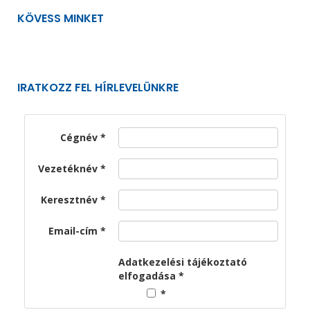
KÖVESS MINKET
IRATKOZZ FEL HÍRLEVELÜNKRE
Cégnév
Vezetéknév
Keresztnév
Email-cím
Adatkezelési tájékoztató
elfogadása