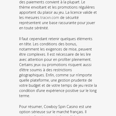
des paiements convient à la plupart. Le
thème envoltant et les promotions régulières
apportent du plaisir au jeu. La licence valide et
les mesures
tracxn.com
de sécurité
représentent une base rassurante pour jouer
en toute sérénité.
Il faut cependant retenir quelques éléments
en tête. Les conditions des bonus,
notamment les exigences de mise, peuvent
être complexes. Il est nécessaire de les lire
avec attention pour en profiter pleinement.
Certains jeux ou promotions risquent aussi
d’être soumis à des restrictions
géographiques. Enfin, comme sur n’importe
quelle plateforme, une gestion prudente de
votre budget et de votre temps de jeu reste la
condition d’une expérience positive sur le long
terme.
Pour résumer, Cowboy Spin Casino est une
option sérieuse sur le marché français. Il