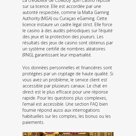
La crédibilité de Cowboy Spin Casino repose
sur sa licence. Elle est accordée par une
autorité respectée, comme la Malta Gaming
Authority (MGA) ou Curaçao eGaming. Cette
licence instaure un cadre légal strict. Elle force
le casino à des audits périodiques sur l’équité
des jeux et la protection des joueurs. Les
résultats des jeux de casino sont obtenus par
un système certifié de nombres aléatoires
(RNG), garantissant leur impartialité.
Vos données personnelles et financières sont
protégées par un cryptage de haute qualité. Si
vous avez un problème, le service client est
accessible par plusieurs canaux. Le chat en
direct est le plus efficace pour une réponse
rapide. Pour les questions plus complexes,
l’email est accessible. Une section FAQ bien
fournie répond aussi aux interrogations
habituelles sur les comptes, les bonus ou les
paiements.