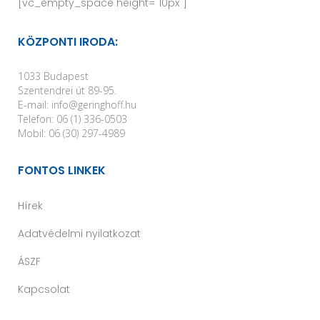
[vc_empty_space height="10px"]
KÖZPONTI IRODA:
1033 Budapest
Szentendrei út 89-95.
E-mail: info@geringhoff.hu
Telefon: 06 (1) 336-0503
Mobil: 06 (30) 297-4989
FONTOS LINKEK
Hírek
Adatvédelmi nyilatkozat
ÁSZF
Kapcsolat