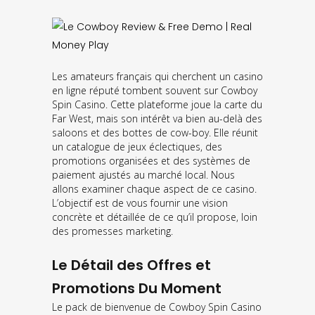
Les amateurs français qui cherchent un casino
en ligne réputé tombent souvent sur Cowboy
Spin Casino. Cette plateforme joue la carte du
Far West, mais son intérêt va bien au-delà des
saloons et des bottes de cow-boy. Elle réunit
un catalogue de jeux éclectiques, des
promotions organisées et des systèmes de
paiement ajustés au marché local. Nous
allons examiner chaque aspect de ce casino.
L’objectif est de vous fournir une vision
concrète et détaillée de ce qu’il propose, loin
des promesses marketing.
Le Détail des Offres et
Promotions Du Moment
Le pack de bienvenue de Cowboy Spin Casino