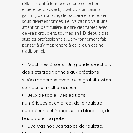
réfléchis ont à leur portée une collection
entière de blackjack,
cowboy spin casino
gaming
, de roulette, de baccara et de poker,
sous diverses formes. Le live casino vaut une
attention particulière. Il offre des tables avec
de vrais croupiers, tournés en HD depuis des
studios professionnels. L’environnement fait
penser à s’y méprendre à celle d’un casino
traditionnel.
Machines à sous : Un grande sélection,
des slots traditionnels aux créations
vidéo modernes avec tours gratuits, wilds
étendus et multiplicateurs.
Jeux de table : Des éditions
numériques et en direct de la roulette
européenne et française, du blackjack, du
baccara et du poker.
Live Casino : Des tables de roulette,