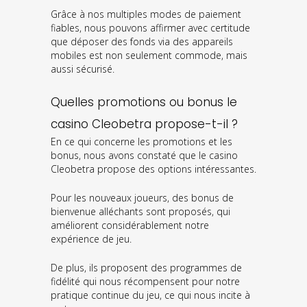
Grâce à nos multiples modes de paiement
fiables, nous pouvons affirmer avec certitude
que déposer des fonds via des appareils
mobiles est non seulement commode, mais
aussi sécurisé.
Quelles promotions ou bonus le
casino Cleobetra propose-t-il ?
En ce qui concerne les promotions et les
bonus, nous avons constaté que le casino
Cleobetra propose des options intéressantes.
Pour les nouveaux joueurs, des bonus de
bienvenue alléchants sont proposés, qui
améliorent considérablement notre
expérience de jeu.
De plus, ils proposent des programmes de
fidélité qui nous récompensent pour notre
pratique continue du jeu, ce qui nous incite à