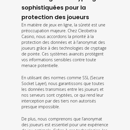
sophistiquées pour la
protection des joueurs
En matière de jeux en ligne, la sûreté est une
préoccupation majeure. Chez Cleobetra
Casino, nous accordons la priorité à la
protection des données et à l’anonymat des
joueurs grâce à des technologies de cryptage
de pointe. Ces systèmes avancés protègent
vos informations sensibles contre toute
menace potentielle.
En utilisant des normes comme SSL (Secure
Socket Layer), nous garantissons que toutes
les données transmises entre les joueurs et
nos serveurs sont cryptées, ce qui rend leur
interception par des tiers non autorisés
presque impossible.
De plus, nous comprenons que l’anonymat
des joueurs est essentiel pour une expérience