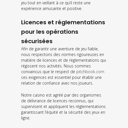
jeu tout en veillant à ce qu’il reste une
expérience amusante et positive.
Licences et réglementations
pour les opérations
sécurisées
Afin de garantir une aventure de jeu fiable,
nous respectons des normes rigoureuses en
matière de licences et de réglementations qui
régissent nos activités. Nous sommes
convaincus que le respect de
pitchbook.com
ces exigences est essentiel pour établir une
relation de confiance avec nos joueurs.
Notre casino est agréé par des organismes
de délivrance de licences reconnus, qui
supervisent et appliquent les réglementations
garantissant l’équité et la sécurité des jeux en
ligne.