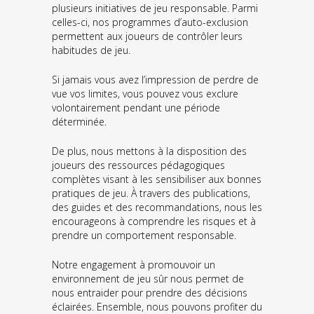
plusieurs initiatives de jeu responsable. Parmi
celles-ci, nos programmes d’auto-exclusion
permettent aux joueurs de contrôler leurs
habitudes de jeu.
Si jamais vous avez l’impression de perdre de
vue vos limites, vous pouvez vous exclure
volontairement pendant une période
déterminée.
De plus, nous mettons à la disposition des
joueurs des ressources pédagogiques
complètes visant à les sensibiliser aux bonnes
pratiques de jeu. À travers des publications,
des guides et des recommandations, nous les
encourageons à comprendre les risques et à
prendre un comportement responsable.
Notre engagement à promouvoir un
environnement de jeu sûr nous permet de
nous entraider pour prendre des décisions
éclairées. Ensemble, nous pouvons profiter du