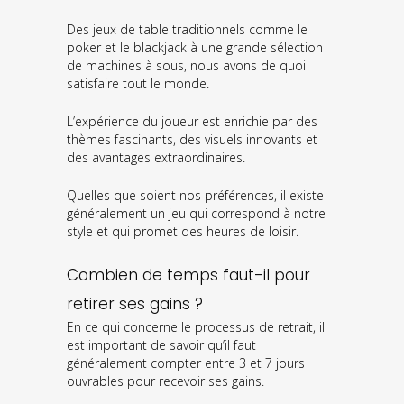
Des jeux de table traditionnels comme le
poker et le blackjack à une grande sélection
de machines à sous, nous avons de quoi
satisfaire tout le monde.
L’expérience du joueur est enrichie par des
thèmes fascinants, des visuels innovants et
des avantages extraordinaires.
Quelles que soient nos préférences, il existe
généralement un jeu qui correspond à notre
style et qui promet des heures de loisir.
Combien de temps faut-il pour
retirer ses gains ?
En ce qui concerne le processus de retrait, il
est important de savoir qu’il faut
généralement compter entre 3 et 7 jours
ouvrables pour recevoir ses gains.