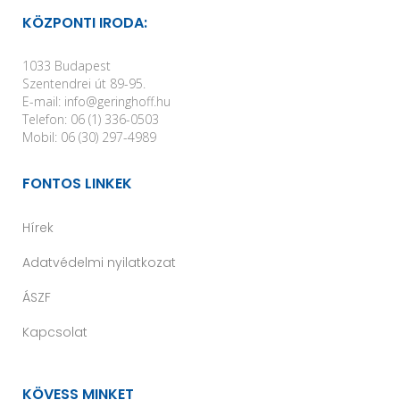
KÖZPONTI IRODA:
1033 Budapest
Szentendrei út 89-95.
E-mail: info@geringhoff.hu
Telefon: 06 (1) 336-0503
Mobil: 06 (30) 297-4989
FONTOS LINKEK
Hírek
Adatvédelmi nyilatkozat
ÁSZF
Kapcsolat
KÖVESS MINKET