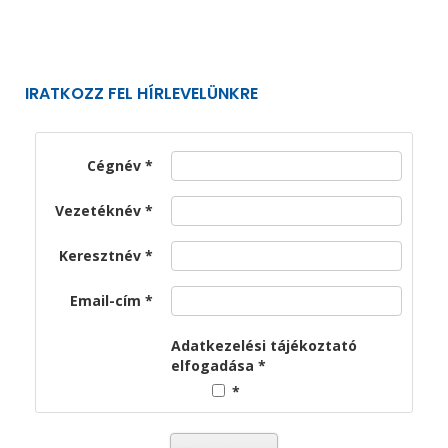
IRATKOZZ FEL HÍRLEVELÜNKRE
Cégnév
Vezetéknév
Keresztnév
Email-cím
Adatkezelési tájékoztató
elfogadása