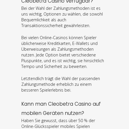
Cleobetra Casino verfügbar?
Bei der Wahl der Zahlungsmethoden ist es
uns wichtig, Optionen zu wählen, die sowohl
Bequemlichkeit als auch
Transaktionssicherheit gewährleisten.
Bei vielen Online-Casinos können Spieler
üblicherweise Kreditkarten, E-Wallets und
Überweisungen als Zahlungsmethoden
nutzen. Jede Option bietet verschiedene
Pluspunkte, und es ist wichtig, sie hinsichtlich
Tempo und Sicherheit zu bewerten.
Letztendlich trägt die Wahl der passenden
Zahlungsmethode erheblich zu einem
besseren Spielerlebnis bei.
Kann man Cleobetra Casino auf
mobilen Geräten nutzen?
Haben Sie gewusst, dass über 50 % der
Online-Glücksspieler mobiles Spielen