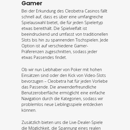
Gamer
Bei der Erkundung des Cleobetra Casinos fällt
schnell auf, dass es über eine umfangreiche
Spielauswahl bietet, die für jeden Spielertyp
etwas bereithält. Die Spielvielfalt ist
beeindruckend und umfasst von traditionellen
Slots bis hin zu spannenden Tischspielen. Jede
Option ist auf verschiedene Gamer-
Präferenzen zugeschnitten, sodass jeder
etwas Passendes findet.
Ob wir nun Liebhaber von Poker mit hohen
Einsätzen sind oder den Kick von Video-Slots
bevorzugen – Cleobetra hat für jeden Vorliebe
das Passende. Die anwenderfreundliche
Benutzeroberfläche ermöglicht eine einfache
Navigation durch die Kategorien, sodass wir
problemlos neue Lieblingsspiele entdecken
können.
Zusätzlich bieten uns die Live-Dealer-Spiele
die Möglichkeit, die Spannung eines realen