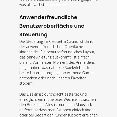
was als Nächstes erscheint!
Anwenderfreundliche
Benutzeroberfläche und
Steuerung
Die Steuerung im Cleobetra Casino ist dank
der anwenderfreundlichen Oberfläche
kinderleicht. Ein benutzerfreundliches Layout,
das ohne Anleitung auskommt, ist einfach
brillant. Vom ersten Moment des Anmeldens
an garantiert das nahtlose Spielerlebnis für
beste Unterhaltung, egal ob wir neue Games
entdecken oder nach unseren Favoriten
stöbern.
Das Design ist durchdacht gestaltet und
ermöglicht ein müheloses Wechseln zwischen
den Bereichen. Alles ist nur einen Mausklick
entfernt, sodass man Aktionen einfach finden
oder bei Bedarf den Kundensupport erreichen