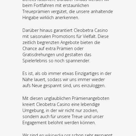
beim Fortfahren mit erstaunlichen
Treueprämien vergütet, die unsere anhaltende
Hingabe wirklich anerkennen.
Darüber hinaus garantiert Cleobetra Casino
mit saisonalen Promotions für Vielfalt. Diese
zeitlich begrenzten Angebote bieten die
Chance auf extra Prämien oder
Gratisdrehungen und gestalten das
Spielerlebnis so noch spannender.
Es ist, als ob immer etwas Einzigartiges in der
Nähe lauert, sodass wir uns immer wieder
aufs Neue gespannt sind, uns einzuloggen.
Mit diesen unglaublichen Prämienangeboten
kreiert Cleobetra Casino eine lebendige
Umgebung, in der wir nicht nur zocken,
sondern auch für unsere Treue und unser
Engagement belohnt werden können.
Wir sind
en.wikipedia.org
schon sehr gespannt,