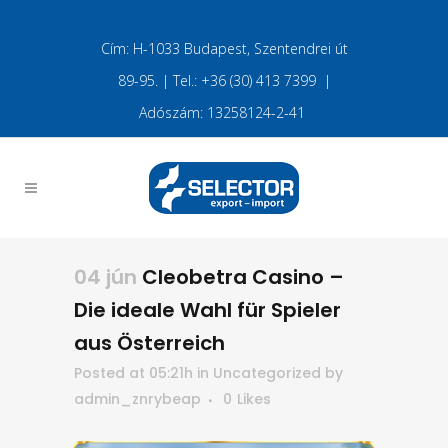
Cím: H-1033 Budapest, Szentendrei út
89-95. | Tel.: +36 (30) 413 7399 |
Adószám: 13258124-2-41
04 jún
Cleobetra Casino –
Die ideale Wahl für Spieler
aus Österreich
Posted at 05:21h
in
Uncategorized
by
admin_znrybeap
0
Likes