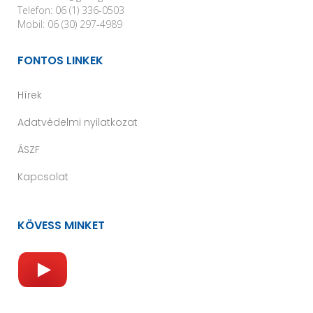
Telefon: 06 (1) 336-0503
Mobil: 06 (30) 297-4989
FONTOS LINKEK
Hírek
Adatvédelmi nyilatkozat
ÁSZF
Kapcsolat
KÖVESS MINKET