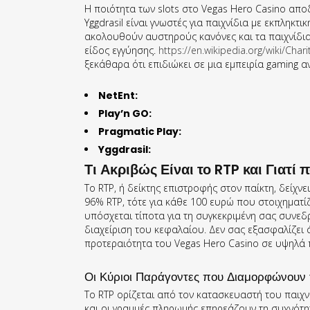
Η ποιότητα των slots στο Vegas Hero Casino αποδ
Yggdrasil είναι γνωστές για παιχνίδια με εκπληκτ
ακολουθούν αυστηρούς κανόνες και τα παιχνίδια 
είδος εγγύησης.
https://en.wikipedia.org/wiki/Char
ξεκάθαρα ότι επιδιώκει σε μια εμπειρία gaming
NetEnt:
Play’n GO:
Pragmatic Play:
Yggdrasil:
Τι Ακριβώς Είναι το RTP και Γιατί 
Το RTP, ή δείκτης επιστροφής στον παίκτη, δείχν
96% RTP, τότε για κάθε 100 ευρώ που στοιχηματί
υπόσχεται τίποτα για τη συγκεκριμένη σας συνεδρ
διαχείριση του κεφαλαίου. Δεν σας εξασφαλίζει ά
προτεραιότητα του Vegas Hero Casino σε υψηλά 
Οι Κύριοι Παράγοντες που Διαμορφώνουν 
Το RTP ορίζεται από τον κατασκευαστή του παιχν
και οι γραμμές πληρωμής επηρεάζουν τη συχνότη