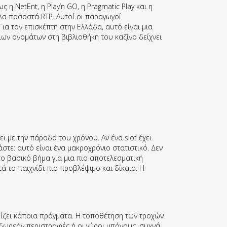
 NetEnt, η Play’n GO, η Pragmatic Play και η
γάλα ποσοστά RTP. Αυτοί οι παραγωγοί
α τον επισκέπτη στην Ελλάδα, αυτό είναι μια
ιων ονομάτων στη βιβλιοθήκη του καζίνο δείχνει
ι με την πάροδο του χρόνου. Αν ένα slot έχει
στε: αυτό είναι ένα μακροχρόνιο στατιστικό. Δεν
 το βασικό βήμα για μια πιο αποτελεσματική
ά το παιχνίδι πιο προβλέψιμο και δίκαιο. Η
ωρίζει κάποια πράγματα. Η τοποθέτηση των τροχών
 δωρεάν περιστροφές ή οι γύροι μπόνους, συχνά