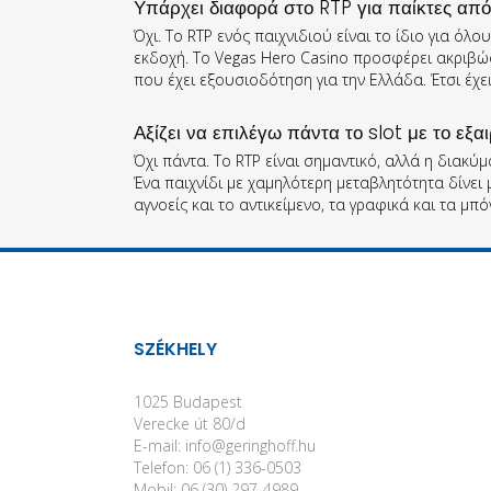
Υπάρχει διαφορά στο RTP για παίκτες απ
Όχι. Το RTP ενός παιχνιδιού είναι το ίδιο για ό
εκδοχή. Το Vegas Hero Casino προσφέρει ακριβώς
που έχει εξουσιοδότηση για την Ελλάδα. Έτσι έχ
Αξίζει να επιλέγω πάντα το slot με το εξ
Όχι πάντα. Το RTP είναι σημαντικό, αλλά η διακύμα
Ένα παιχνίδι με χαμηλότερη μεταβλητότητα δίνει 
αγνοείς και το αντικείμενο, τα γραφικά και τα μ
SZÉKHELY
1025 Budapest
Verecke út 80/d
E-mail: info@geringhoff.hu
Telefon: 06 (1) 336-0503
Mobil: 06 (30) 297-4989