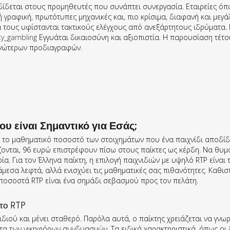
ίδεται στους προμηθευτές που συνάπτει συνεργασία. Εταιρείες όπως η
ική γραφική, πρωτότυπες μηχανικές και, πιο κρίσιμα, διαφανή και με
τους υφίστανται τακτικούς ελέγχους από ανεξάρτητους ιδρύματα. Γι
ity_gambling
Εγγυάται δικαιοσύνη και αξιοπιστία. Η παρουσίαση τέτο
 ανώτερων προδιαγραφών.
που είναι Σημαντικό για Εσάς;
ει το μαθηματικό ποσοστό των στοιχημάτων που ένα παιχνίδι αποδίδε
ζονται, 96 ευρώ επιστρέφουν πίσω στους παίκτες ως κέρδη. Να θυμά
ία. Για τον Έλληνα παίκτη, η επιλογή παιχνιδιών με υψηλό RTP είναι
μεσα λεφτά, αλλά ενισχύει τις μαθηματικές σας πιθανότητες. Καθιστ
ποσοστά RTP είναι ένα σημάδι σεβασμού προς τον πελάτη.
το RTP
ιδιού και μένει σταθερό. Παρόλα αυτά, ο παίκτης χρειάζεται να γν
τα των νικηφόρων συνδυασμών. Τα ειδικά χαρακτηριστικά, όπως οι