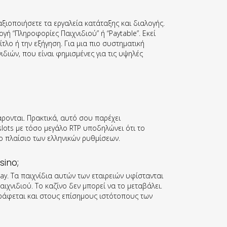
αξιοποιήσετε τα εργαλεία κατάταξης και διαλογής.
ή “Πληροφορίες Παιχνιδιού” ή “Paytable”. Εκεί
τλο ή την εξήγηση. Για μια πιο συστηματική
ιδιών, που είναι φημισμένες για τις υψηλές
άρονται. Πρακτικά, αυτό σου παρέχει
 slots με τόσο μεγάλο RTP υποδηλώνει ότι το
ο πλαίσιο των ελληνικών ρυθμίσεων.
sino;
ay. Τα παιχνίδια αυτών των εταιρειών υφίστανται
ιχνιδιού. Το καζίνο δεν μπορεί να το μεταβάλει.
γράφεται και στους επίσημους ιστότοπους των