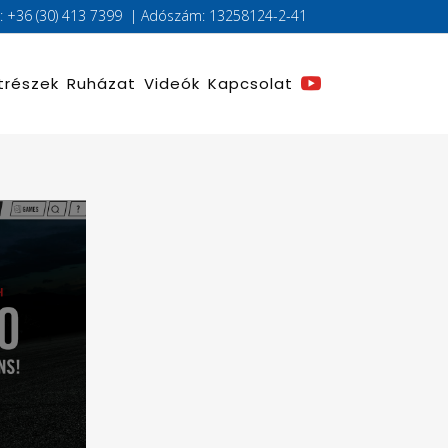
l.: +36 (30) 413 7399 | Adószám: 13258124-2-41
trészek
Ruházat
Videók
Kapcsolat