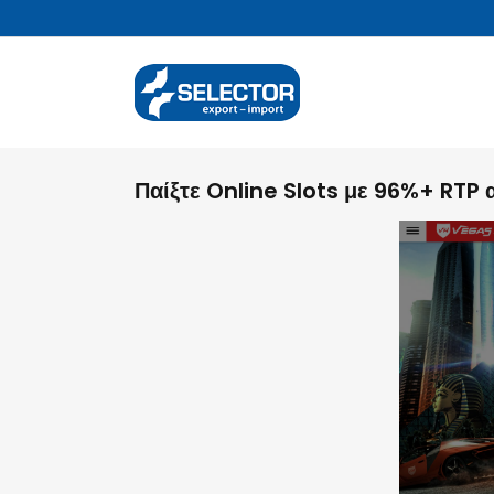
Παίξτε Online Slots με 96%+ RTP