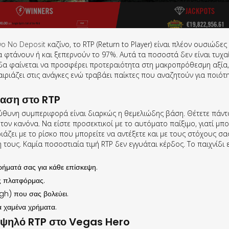
νο No Deposit
καζίνο, το RTP (Return to Player) είναι πλέον ουσιώδες
φτάνουν ή και ξεπερνούν το 97%. Αυτά τα ποσοστά δεν είναι τυχαία
δα φαίνεται να προσφέρει προτεραιότητα στη μακροπρόθεσμη αξία, 
ιριάζει στις ανάγκες ενώ τραβάει παίκτες που αναζητούν για ποιότη
φαση στο RTP
ύθυνη συμπεριφορά είναι διαρκώς η θεμελιώδης βάση. Θέτετε πάντα 
 τον κανόνα. Να είστε προσεκτικοί με το αυτόματο παίξιμο, γιατί μπ
άζει με το ρίσκο που μπορείτε να αντέξετε και με τους στόχους σας
τους. Καμία ποσοστιαία τιμή RTP δεν εγγυάται κέρδος. Το παιχνίδι 
ρήματά σας για κάθε επίσκεψη.
ς πλατφόρμας.
gh) που σας βολεύει.
α χαμένα χρήματα.
 Υψηλό RTP στο Vegas Hero