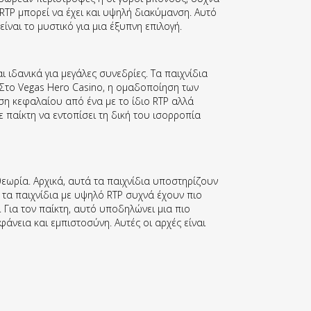
 RTP μπορεί να έχει και υψηλή διακύμανση. Αυτό
ναι το μυστικό για μια έξυπνη επιλογή.
ι ιδανικά για μεγάλες συνεδρίες. Τα παιχνίδια
Στο Vegas Hero Casino, η ομαδοποίηση των
ιση κεφαλαίου από ένα με το ίδιο RTP αλλά
ε παίκτη να εντοπίσει τη δική του ισορροπία
εωρία. Αρχικά, αυτά τα παιχνίδια υποστηρίζουν
, τα παιχνίδια με υψηλό RTP συχνά έχουν πιο
Για τον παίκτη, αυτό υποδηλώνει μια πιο
φάνεια και εμπιστοσύνη. Αυτές οι αρχές είναι