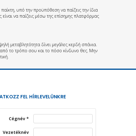
υ παίκτη, υπό την προϋπόθεση να παίζεις την ίδια
ς είναι να παίζεις μέσω της επίσημης πλατφόρμας
ι υψηλή μεταβλητότητα δίνει μεγάλες κερδή σπάνια.
ι από το τρόπο σου και το πόσο κίνδυνο θες. Μην
τική.
RATKOZZ FEL HÍRLEVELÜNKRE
Cégnév
Vezetéknév