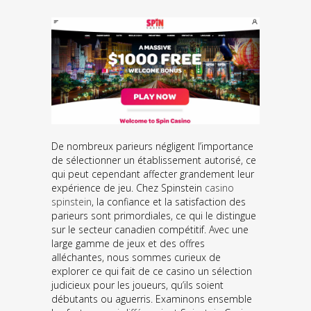
De nombreux parieurs négligent l’importance
de sélectionner un établissement autorisé, ce
qui peut cependant affecter grandement leur
expérience de jeu. Chez Spinstein
casino
spinstein
, la confiance et la satisfaction des
parieurs sont primordiales, ce qui le distingue
sur le secteur canadien compétitif. Avec une
large gamme de jeux et des offres
alléchantes, nous sommes curieux de
explorer ce qui fait de ce casino un sélection
judicieux pour les joueurs, qu’ils soient
débutants ou aguerris. Examinons ensemble