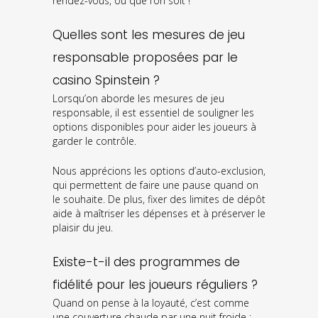
rendez-vous, où que l’on soit !
Quelles sont les mesures de jeu
responsable proposées par le
casino Spinstein ?
Lorsqu’on aborde les mesures de jeu
responsable, il est essentiel de souligner les
options disponibles pour aider les joueurs à
garder le contrôle.
Nous apprécions les options d’auto-exclusion,
qui permettent de faire une pause quand on
le souhaite. De plus, fixer des limites de dépôt
aide à maîtriser les dépenses et à préserver le
plaisir du jeu.
Existe-t-il des programmes de
fidélité pour les joueurs réguliers ?
Quand on pense à la loyauté, c’est comme
une couverture chaude par une nuit froide ;