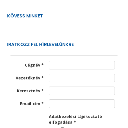
KÖVESS MINKET
IRATKOZZ FEL HÍRLEVELÜNKRE
Cégnév
Vezetéknév
Keresztnév
Email-cím
Adatkezelési tájékoztató
elfogadása