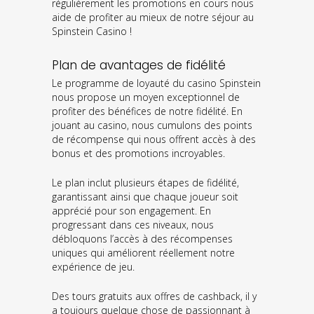
régulièrement les promotions en cours nous
aide de profiter au mieux de notre séjour au
Spinstein Casino !
Plan de avantages de fidélité
Le programme de loyauté du casino Spinstein
nous propose un moyen exceptionnel de
profiter des bénéfices de notre fidélité. En
jouant au casino, nous cumulons des points
de récompense qui nous offrent accès à des
bonus et des promotions incroyables.
Le plan inclut plusieurs étapes de fidélité,
garantissant ainsi que chaque joueur soit
apprécié pour son engagement. En
progressant dans ces niveaux, nous
débloquons l’accès à des récompenses
uniques qui améliorent réellement notre
expérience de jeu.
Des tours gratuits aux offres de cashback, il y
a toujours quelque chose de passionnant à