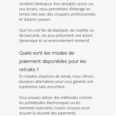
recréent l’ambiance d’un véritable casino sur
nos écrans, nous permettant d’interagir en
temps réel avec des croupiers professionnels
et d’autres joueurs.
Que l’on soit fan de blackjack, de roulette ou
de baccarat, ces jeux présentent une action
dynamique et un environnement immersif.
Quels sont les modes de
paiement disponibles pour les
retraits ?
En matière d’options de retrait, nous offrons
plusieurs alternatives pour vous garantir une
expérience sans encombre.
Vous pouvez utiliser des méthodes comme
les portefeuilles électroniques ou les
virements bancaires, toutes conçues pour
assurer la sécurité des paiements.