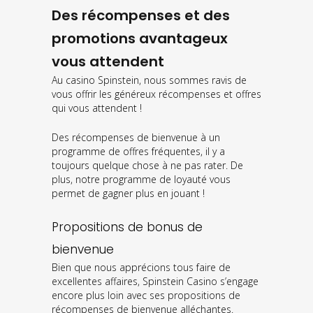
Des récompenses et des
promotions avantageux
vous attendent
Au casino Spinstein, nous sommes ravis de
vous offrir les généreux récompenses et offres
qui vous attendent !
Des récompenses de bienvenue à un
programme de offres fréquentes, il y a
toujours quelque chose à ne pas rater. De
plus, notre programme de loyauté vous
permet de gagner plus en jouant !
Propositions de bonus de
bienvenue
Bien que nous apprécions tous faire de
excellentes affaires, Spinstein Casino s’engage
encore plus loin avec ses propositions de
récompenses de bienvenue alléchantes.