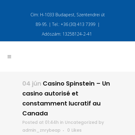
Cím: H-1033 Budapest, Szentendrei út
89-95. | Tel.: +36 (30) 413 7399 |
Adószám: 13258124-2-41
04 jún
Casino Spinstein – Un
casino autorisé et
constamment lucratif au
Canada
Posted at 01:44h
in
Uncategorized
by
admin_znrybeap
0
Likes