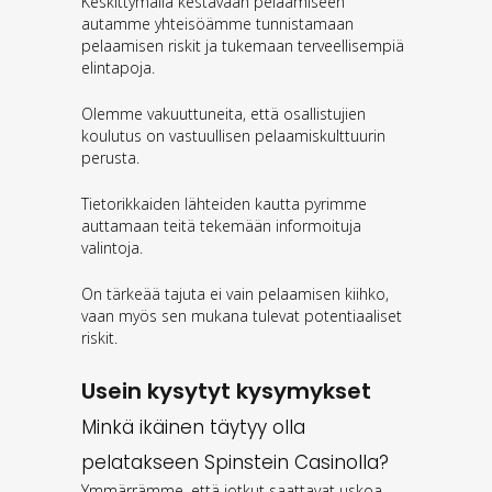
Keskittymällä kestävään pelaamiseen
autamme yhteisöämme tunnistamaan
pelaamisen riskit ja tukemaan terveellisempiä
elintapoja.
Olemme vakuuttuneita, että osallistujien
koulutus on vastuullisen pelaamiskulttuurin
perusta.
Tietorikkaiden lähteiden kautta pyrimme
auttamaan teitä tekemään informoituja
valintoja.
On tärkeää tajuta ei vain pelaamisen kiihko,
vaan myös sen mukana tulevat potentiaaliset
riskit.
Usein kysytyt kysymykset
Minkä ikäinen täytyy olla
pelatakseen Spinstein Casinolla?
Ymmärrämme, että jotkut saattavat uskoa,