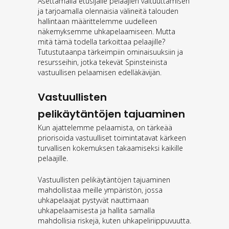
Asettamalla etusijalle pelaajien valtuuttamisen
ja tarjoamalla olennaisia välineitä talouden
hallintaan määrittelemme uudelleen
näkemyksemme uhkapelaamiseen. Mutta
mitä tämä todella tarkoittaa pelaajille?
Tutustutaanpa tärkeimpiin ominaisuuksiin ja
resursseihin, jotka tekevät Spinsteinista
vastuullisen pelaamisen edelläkävijän.
Vastuullisten
pelikäytäntöjen tajuaminen
Kun ajattelemme pelaamista, on tärkeää
priorisoida vastuulliset toimintatavat kärkeen
turvallisen kokemuksen takaamiseksi kaikille
pelaajille.
Vastuullisten pelikäytäntöjen tajuaminen
mahdollistaa meille ympäristön, jossa
uhkapelaajat pystyvät nauttimaan
uhkapelaamisesta ja hallita samalla
mahdollisia riskejä, kuten uhkapeliriippuvuutta.