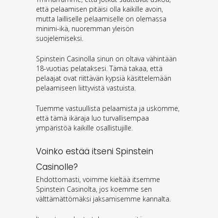
että pelaamisen pitäisi olla kaikille avoin,
mutta lailliselle pelaamiselle on olemassa
minimi-ikä, nuoremman yleisön
suojelemiseksi.
Spinstein Casinolla sinun on oltava vähintään
18-vuotias pelataksesi. Tämä takaa, että
pelaajat ovat riittävän kypsiä käsittelemään
pelaamiseen liittyvistä vastuista.
Tuemme vastuullista pelaamista ja uskomme,
että tämä ikäraja luo turvallisempaa
ympäristöä kaikille osallistujille.
Voinko estää itseni Spinstein
Casinolle?
Ehdottomasti, voimme kieltää itsemme
Spinstein Casinolta, jos koemme sen
välttämättömäksi jaksamisemme kannalta.