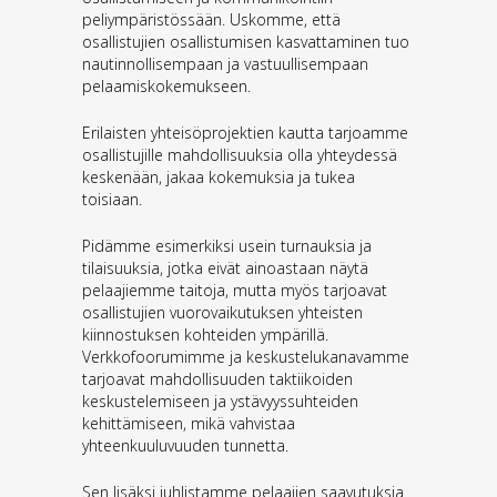
peliympäristössään. Uskomme, että
osallistujien osallistumisen kasvattaminen tuo
nautinnollisempaan ja vastuullisempaan
pelaamiskokemukseen.
Erilaisten yhteisöprojektien kautta tarjoamme
osallistujille mahdollisuuksia olla yhteydessä
keskenään, jakaa kokemuksia ja tukea
toisiaan.
Pidämme esimerkiksi usein turnauksia ja
tilaisuuksia, jotka eivät ainoastaan näytä
pelaajiemme taitoja, mutta myös tarjoavat
osallistujien vuorovaikutuksen yhteisten
kiinnostuksen kohteiden ympärillä.
Verkkofoorumimme ja keskustelukanavamme
tarjoavat mahdollisuuden taktiikoiden
keskustelemiseen ja ystävyyssuhteiden
kehittämiseen, mikä vahvistaa
yhteenkuuluvuuden tunnetta.
Sen lisäksi juhlistamme pelaajien saavutuksia