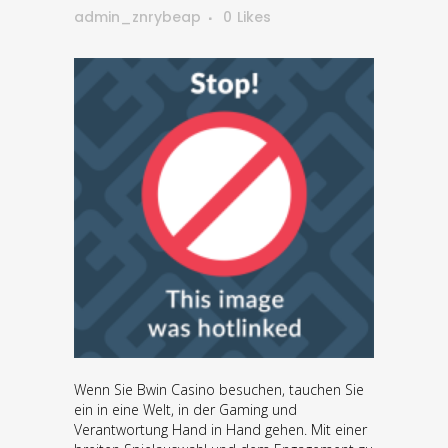
admin_znrybeap
0
Likes
Wenn Sie Bwin Casino besuchen, tauchen Sie
ein in eine Welt, in der Gaming und
Verantwortung Hand in Hand gehen. Mit einer