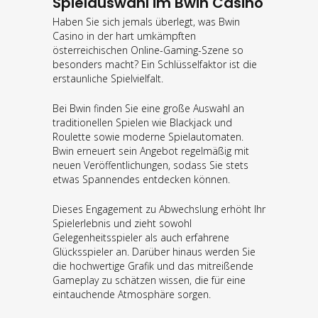
Spielauswahl im Bwin Casino
Haben Sie sich jemals überlegt, was Bwin
Casino in der hart umkämpften
österreichischen Online-Gaming-Szene so
besonders macht? Ein Schlüsselfaktor ist die
erstaunliche Spielvielfalt.
Bei Bwin finden Sie eine große Auswahl an
traditionellen Spielen wie Blackjack und
Roulette sowie moderne Spielautomaten.
Bwin erneuert sein Angebot regelmäßig mit
neuen Veröffentlichungen, sodass Sie stets
etwas Spannendes entdecken können.
Dieses Engagement zu Abwechslung erhöht Ihr
Spielerlebnis und zieht sowohl
Gelegenheitsspieler als auch erfahrene
Glücksspieler an. Darüber hinaus werden Sie
die hochwertige Grafik und das mitreißende
Gameplay zu schätzen wissen, die für eine
eintauchende Atmosphäre sorgen.