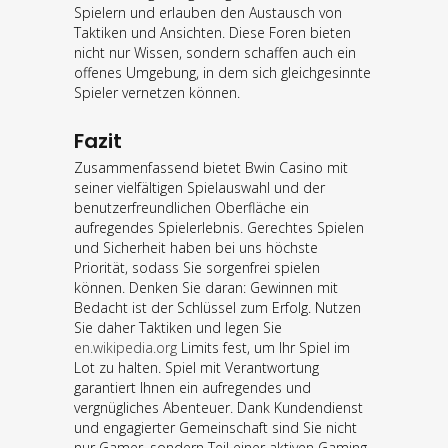
Spielern und erlauben den Austausch von
Taktiken und Ansichten. Diese Foren bieten
nicht nur Wissen, sondern schaffen auch ein
offenes Umgebung, in dem sich gleichgesinnte
Spieler vernetzen können.
Fazit
Zusammenfassend bietet Bwin Casino mit
seiner vielfältigen Spielauswahl und der
benutzerfreundlichen Oberfläche ein
aufregendes Spielerlebnis. Gerechtes Spielen
und Sicherheit haben bei uns höchste
Priorität, sodass Sie sorgenfrei spielen
können. Denken Sie daran: Gewinnen mit
Bedacht ist der Schlüssel zum Erfolg. Nutzen
Sie daher Taktiken und legen Sie
en.wikipedia.org
Limits fest, um Ihr Spiel im
Lot zu halten. Spiel mit Verantwortung
garantiert Ihnen ein aufregendes und
vergnügliches Abenteuer. Dank Kundendienst
und engagierter Gemeinschaft sind Sie nicht
nur Gamer, sondern Teil einer aktiven Gaming-