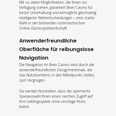
Mit so vielen Möglichkeiten, die Ihnen zur
Verfügung stehen, garantiert Bwin Casino für
beste Unterhaltung und ermöglicht gleichzeitig
intelligente Wettentscheidungen – eine starke
Wahl in der blühenden österreichischen
Online-Glücksspiellandschaft.
Anwenderfreundliche
Oberfläche für reibungslose
Navigation
Die Navigation im Bwin Casino wird durch die
anwenderfreundlichen Designmerkmale, die
das Nutzererlebnis in den Mittelpunkt stellen,
zum Vergnügen.
Sie werden feststellen, dass die optimierte
Spielauswahl Ihnen einen raschen Zugriff auf
Ihre Lieblingsspiele ohne unnötige Klicks
bietet.