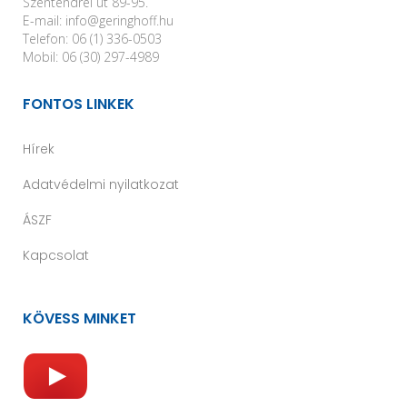
Szentendrei út 89-95.
E-mail: info@geringhoff.hu
Telefon: 06 (1) 336-0503
Mobil: 06 (30) 297-4989
FONTOS LINKEK
Hírek
Adatvédelmi nyilatkozat
ÁSZF
Kapcsolat
KÖVESS MINKET