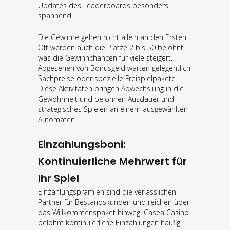
Updates des Leaderboards besonders
spannend.
Die Gewinne gehen nicht allein an den Ersten.
Oft werden auch die Plätze 2 bis 50 belohnt,
was die Gewinnchancen für viele steigert.
Abgesehen von Bonusgeld warten gelegentlich
Sachpreise oder spezielle Freispielpakete.
Diese Aktivitäten bringen Abwechslung in die
Gewohnheit und belohnen Ausdauer und
strategisches Spielen an einem ausgewählten
Automaten.
Einzahlungsboni:
Kontinuierliche Mehrwert für
Ihr Spiel
Einzahlungsprämien sind die verlässlichen
Partner für Bestandskunden und reichen über
das Willkommenspaket hinweg. Casea Casino
belohnt kontinuierliche Einzahlungen häufig