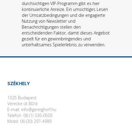
durchsichtigen VIP-Programm gibt es hier
kontinuierliche Anreize. Ein umsichtiges Lesen
der Umsatzbedingungen und die engagierte
Nutzung von Newsletter und
Benachrichtigungen stellen den
entscheidenden Faktor, damit dieses Angebot
gezielt für ein gewinnbringendes und
unterhaltsames Spielerlebnis zu verwenden.
SZÉKHELY
1025 Budapest
Verecke út 80/d
E-mail: info@geringhoff.hu
Telefon: 06 (1) 336-0503
Mobil: 06 (30) 297-4989