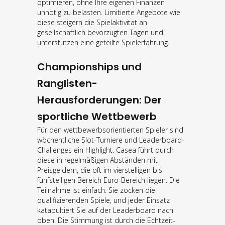
optimieren, ohne Ihre eigenen Finanzen
unnötig zu belasten. Limitierte Angebote wie
diese steigern die Spielaktivität an
gesellschaftlich bevorzugten Tagen und
unterstützen eine geteilte Spielerfahrung.
Championships und
Ranglisten-
Herausforderungen: Der
sportliche Wettbewerb
Für den wettbewerbsorientierten Spieler sind
wöchentliche Slot-Turniere und Leaderboard-
Challenges ein Highlight. Casea führt durch
diese in regelmäßigen Abständen mit
Preisgeldern, die oft im vierstelligen bis
fünfstelligen Bereich Euro-Bereich liegen. Die
Teilnahme ist einfach: Sie zocken die
qualifizierenden Spiele, und jeder Einsatz
katapultiert Sie auf der Leaderboard nach
oben. Die Stimmung ist durch die Echtzeit-