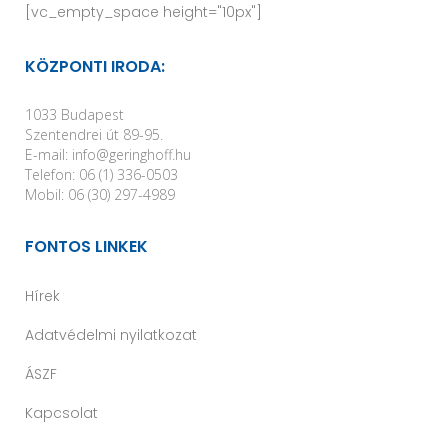
[vc_empty_space height="10px"]
KÖZPONTI IRODA:
1033 Budapest
Szentendrei út 89-95.
E-mail: info@geringhoff.hu
Telefon: 06 (1) 336-0503
Mobil: 06 (30) 297-4989
FONTOS LINKEK
Hírek
Adatvédelmi nyilatkozat
ÁSZF
Kapcsolat