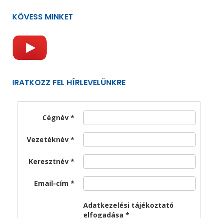
KÖVESS MINKET
IRATKOZZ FEL HÍRLEVELÜNKRE
Cégnév
Vezetéknév
Keresztnév
Email-cím
Adatkezelési tájékoztató
elfogadása