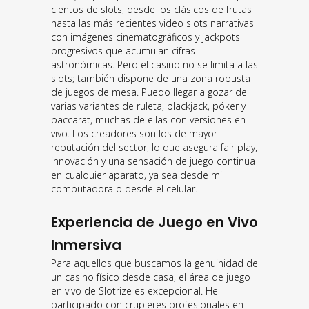
cientos de slots, desde los clásicos de frutas
hasta las más recientes video slots narrativas
con imágenes cinematográficos y jackpots
progresivos que acumulan cifras
astronómicas. Pero el casino no se limita a las
slots; también dispone de una zona robusta
de juegos de mesa. Puedo llegar a gozar de
varias variantes de ruleta, blackjack, póker y
baccarat, muchas de ellas con versiones en
vivo. Los creadores son los de mayor
reputación del sector, lo que asegura fair play,
innovación y una sensación de juego continua
en cualquier aparato, ya sea desde mi
computadora o desde el celular.
Experiencia de Juego en Vivo
Inmersiva
Para aquellos que buscamos la genuinidad de
un casino físico desde casa, el área de juego
en vivo de Slotrize es excepcional. He
participado con crupieres profesionales en