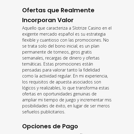
Ofertas que Realmente
Incorporan Valor
Aquello que caracteriza a Slotrize Casino en el
exigente mercado español es su estrategia
flexible y cuantioso con las promociones. No
se trata solo del bono inicial; es un plan
permanente de torneos, giros gratis
semanales, recargas de dinero y ofertas
temáticas. Estas promociones están
pensadas para valorar tanto la fidelidad
como la actividad regular. En mi experiencia,
los requisitos de apuesta asociados son
lógicos y realizables, lo que transforma estas
ofertas en oportunidades genuinas de
ampliar mi tiempo de juego y incrementar mis
posibilidades de éxito, en lugar de ser meros
señuelos publicitarios.
Opciones de Pago