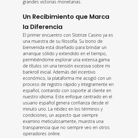
grandes victorias monetarias.
Un Recibimiento que Marca
la Diferencia
El primer encuentro con Slotrize Casino ya es
una muestra de su filosofía. Su bono de
bienvenida está diseñado para brindar un
arranque sólido y extendido en el tiempo,
permitiéndome explorar una extensa gama
de títulos sin una tensión excesiva sobre mi
bankroll inicial. Además del incentivo
económico, la plataforma me acogió con un
proceso de registro rápido y íntegramente en
español, contando con soporte al cliente en
nuestro idioma. Este enfoque centrado en el
usuario español genera confianza desde el
minuto uno. La nitidez en los términos y
condiciones, un aspecto que siempre
examino meticulosamente, muestra una
transparencia que no siempre veo en otros
operadores online.