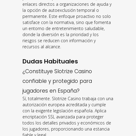
enlaces directos a organizaciones de ayuda y
la opción de autoexclusión temporal o
permanente. Este enfoque proactivo no solo
satisface con la normativa, sino que fomenta
un entorno de entretenimiento saludable,
donde la diversión es la prioridad y los
riesgos se reducen con información y
recursos al alcance.
Dudas Habituales
¿Constituye Slotrize Casino
confiable y protegido para
jugadores en España?
Sí, totalmente. Slotrize Casino trabaja con una
autorización europea acreditada y cumple
con la exigente legislación española. Aplica
encriptación SSL avanzada para proteger
todos los detalles privados y económicos de
los jugadores, proporcionando una estancia
fiable y legal.