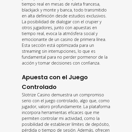
tiempo real en mesas de ruleta francesa,
blackjack y monte y banca, todo transmitido
en alta definición desde estudios exclusivos.
La posibilidad de dialogar con el crupier y
otros jugadores, junto con apuestas en
tiempo real, evoca la atmósfera social y
emocionante de un casino de primera línea.
Esta sección está optimizada para un
streaming sin interrupciones, lo que es
fundamental para no perder pormenor de la
acción y tomar decisiones con confianza.
Apuesta con el Juego
Controlado
Slotrize Casino demuestra un compromiso
serio con el juego controlado, algo que, como
jugador, valoro profundamente. La plataforma
incorpora herramientas eficaces que me
permiten controlar mi actividad, como la
posibilidad de establecer límites de depósito,
pérdida o tiempo de sesión. Además, ofrecen