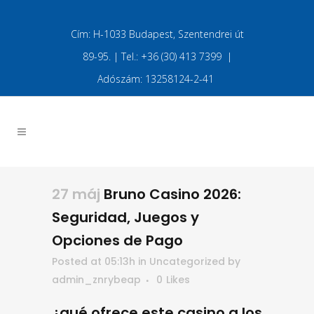
Cím: H-1033 Budapest, Szentendrei út
89-95. | Tel.: +36 (30) 413 7399 |
Adószám: 13258124-2-41
27 máj
Bruno Casino 2026:
Seguridad, Juegos y
Opciones de Pago
Posted at 05:13h
in
Uncategorized
by
admin_znrybeap
0
Likes
¿qué ofrece este casino a los