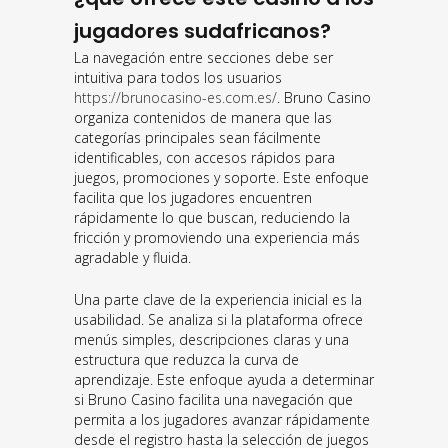
jugadores sudafricanos?
La navegación entre secciones debe ser
intuitiva para todos los usuarios
https://brunocasino-es.com.es/
. Bruno Casino
organiza contenidos de manera que las
categorías principales sean fácilmente
identificables, con accesos rápidos para
juegos, promociones y soporte. Este enfoque
facilita que los jugadores encuentren
rápidamente lo que buscan, reduciendo la
fricción y promoviendo una experiencia más
agradable y fluida.
Una parte clave de la experiencia inicial es la
usabilidad. Se analiza si la plataforma ofrece
menús simples, descripciones claras y una
estructura que reduzca la curva de
aprendizaje. Este enfoque ayuda a determinar
si Bruno Casino facilita una navegación que
permita a los jugadores avanzar rápidamente
desde el registro hasta la selección de juegos