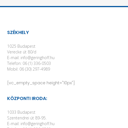
SZÉKHELY
1025 Budapest
Verecke út 80/d
E-mail: info@geringhoff.hu
Telefon: 06 (1) 336-0503
Mobil: 06 (30) 297-4989
[vc_empty_space height="10px"]
KÖZPONTI IRODA:
1033 Budapest
Szentendrei út 89-95.
E-mail: info@geringhoff.hu