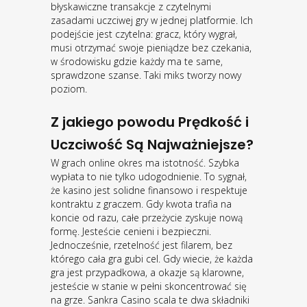
błyskawiczne transakcje z czytelnymi
zasadami uczciwej gry w jednej platformie. Ich
podejście jest czytelna: gracz, który wygrał,
musi otrzymać swoje pieniądze bez czekania,
w środowisku gdzie każdy ma te same,
sprawdzone szanse. Taki miks tworzy nowy
poziom.
Z jakiego powodu Prędkość i
Uczciwość Są Najważniejsze?
W grach online okres ma istotność. Szybka
wypłata to nie tylko udogodnienie. To sygnał,
że kasino jest solidne finansowo i respektuje
kontraktu z graczem. Gdy kwota trafia na
koncie od razu, całe przeżycie zyskuje nową
formę. Jesteście cenieni i bezpieczni.
Jednocześnie, rzetelność jest filarem, bez
którego cała gra gubi cel. Gdy wiecie, że każda
gra jest przypadkowa, a okazje są klarowne,
jesteście w stanie w pełni skoncentrować się
na grze. Sankra Casino scala te dwa składniki