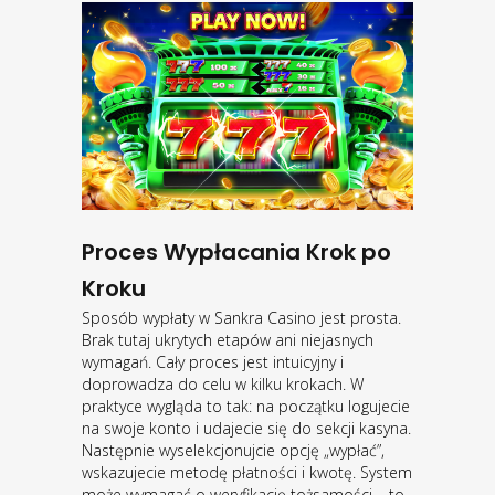
Proces Wypłacania Krok po
Kroku
Sposób wypłaty w Sankra Casino jest prosta.
Brak tutaj ukrytych etapów ani niejasnych
wymagań. Cały proces jest intuicyjny i
doprowadza do celu w kilku krokach. W
praktyce wygląda to tak: na początku logujecie
na swoje konto i udajecie się do sekcji kasyna.
Następnie wyselekcjonujcie opcję „wypłać”,
wskazujecie metodę płatności i kwotę. System
może wymagać o weryfikację tożsamości – to