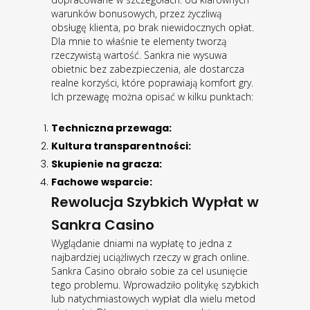
warunków bonusowych, przez życzliwą
obsługę klienta, po brak niewidocznych opłat.
Dla mnie to właśnie te elementy tworzą
rzeczywistą wartość. Sankra nie wysuwa
obietnic bez zabezpieczenia, ale dostarcza
realne korzyści, które poprawiają komfort gry.
Ich przewagę można opisać w kilku punktach:
Techniczna przewaga:
Kultura transparentności:
Skupienie na gracza:
Fachowe wsparcie:
Rewolucja Szybkich Wypłat w
Sankra Casino
Wyglądanie dniami na wypłatę to jedna z
najbardziej uciążliwych rzeczy w grach online.
Sankra Casino obrało sobie za cel usunięcie
tego problemu. Wprowadziło politykę szybkich
lub natychmiastowych wypłat dla wielu metod