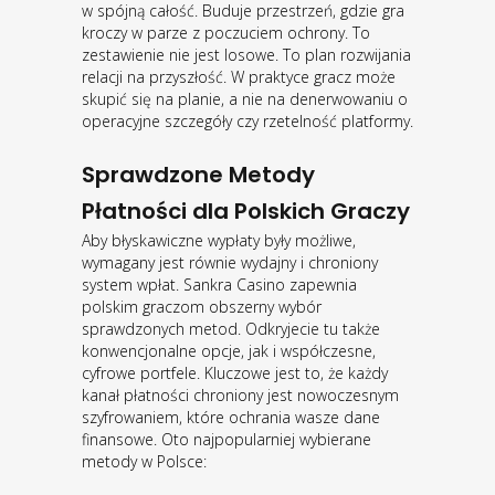
w spójną całość. Buduje przestrzeń, gdzie gra
kroczy w parze z poczuciem ochrony. To
zestawienie nie jest losowe. To plan rozwijania
relacji na przyszłość. W praktyce gracz może
skupić się na planie, a nie na denerwowaniu o
operacyjne szczegóły czy rzetelność platformy.
Sprawdzone Metody
Płatności dla Polskich Graczy
Aby błyskawiczne wypłaty były możliwe,
wymagany jest równie wydajny i chroniony
system wpłat. Sankra Casino zapewnia
polskim graczom obszerny wybór
sprawdzonych metod. Odkryjecie tu także
konwencjonalne opcje, jak i współczesne,
cyfrowe portfele. Kluczowe jest to, że każdy
kanał płatności chroniony jest nowoczesnym
szyfrowaniem, które ochrania wasze dane
finansowe. Oto najpopularniej wybierane
metody w Polsce: