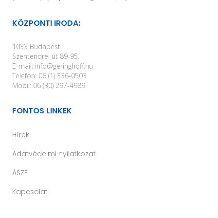
KÖZPONTI IRODA:
1033 Budapest
Szentendrei út 89-95.
E-mail: info@geringhoff.hu
Telefon: 06 (1) 336-0503
Mobil: 06 (30) 297-4989
FONTOS LINKEK
Hírek
Adatvédelmi nyilatkozat
ÁSZF
Kapcsolat