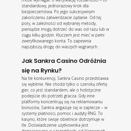
standardowy, jednorazowy krok dla
bezpieczeństwa. Po jego sukcesywnym
zakończeniu zatwierdzacie żądanie. Od tej
pory, w zależności od wybranej metody,
pieniądze mogą dotrzeć do was od razu lub w
ciągu kilku godzin. Kluczem jest mieć w pełni
zweryfikowanego konta. To zapewnia
najszybszą drogę do waszych wygranych.
Jak Sankra Casino Odróżnia
się na Rynku?
Na tle konkurencji, Sankra Casino przedstawia
się wybitnie. Nie chodzi tylko o szeroką ofertę
gier, co jest standardem, ale o holistyczne
podejście do potrzeb gracza. Gdy inne
platformy koncentrują się na reklamowaniu
bonusów, Sankra angażuje się w zaplecze – w
systemy płatności, pomoc i audyty RNG. To
kasyno, które swoje obietnice dotrzymuje w
tle. Doświadczenie użytkownika jest
dopracowane w szczegółach: od klarownych