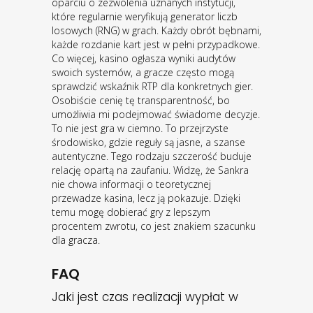
oparciu o zezwolenia uznanych instytucji,
które regularnie weryfikują generator liczb
losowych (RNG) w grach. Każdy obrót bębnami,
każde rozdanie kart jest w pełni przypadkowe.
Co więcej, kasino ogłasza wyniki audytów
swoich systemów, a gracze często mogą
sprawdzić wskaźnik RTP dla konkretnych gier.
Osobiście cenię tę transparentność, bo
umożliwia mi podejmować świadome decyzje.
To nie jest gra w ciemno. To przejrzyste
środowisko, gdzie reguły są jasne, a szanse
autentyczne. Tego rodzaju szczerość buduje
relację opartą na zaufaniu. Widzę, że Sankra
nie chowa informacji o teoretycznej
przewadze kasina, lecz ją pokazuje. Dzięki
temu mogę dobierać gry z lepszym
procentem zwrotu, co jest znakiem szacunku
dla gracza.
FAQ
Jaki jest czas realizacji wypłat w