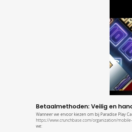
Betaalmethoden: Veilig en han
Wanneer we ervoor kiezen om bij Paradise Play Ca
https://www.crunchbase.com/organization/mobile
we: