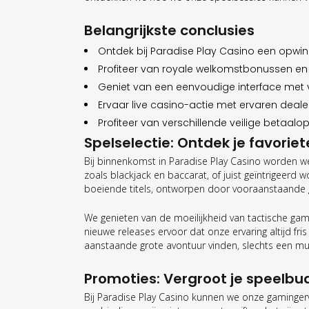
Belangrijkste conclusies
Ontdek bij Paradise Play Casino een opwin
Profiteer van royale welkomstbonussen en 
Geniet van een eenvoudige interface met vl
Ervaar live casino-actie met ervaren dealer
Profiteer van verschillende veilige betaal
Spelselectie: Ontdek je favorie
Bij binnenkomst in Paradise Play Casino worden w
zoals blackjack en baccarat, of juist geïntrigeerd
boeiende titels, ontworpen door vooraanstaande 
We genieten van de moeilijkheid van tactische ga
nieuwe releases ervoor dat onze ervaring altijd fr
aanstaande grote avontuur vinden, slechts een muis
Promoties: Vergroot je speelbu
Bij Paradise Play Casino kunnen we onze gaminger