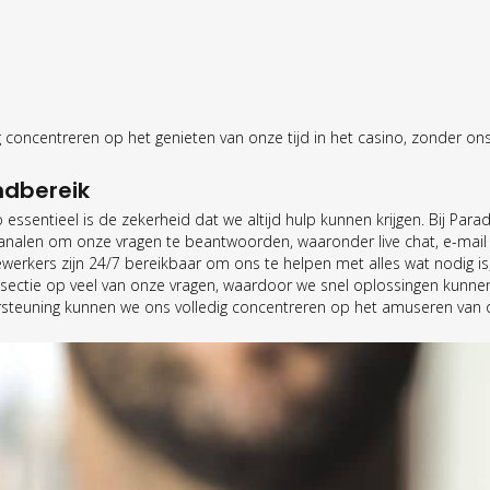
oncentreren op het genieten van onze tijd in het casino, zonder on
ndbereik
 essentieel is de zekerheid dat we altijd hulp kunnen krijgen. Bij Parad
kanalen om onze vragen te beantwoorden, waaronder live chat, e-mail 
erkers zijn 24/7 bereikbaar om ons te helpen met alles wat nodig i
-sectie op veel van onze vragen, waardoor we snel oplossingen kunn
teuning kunnen we ons volledig concentreren op het amuseren van on