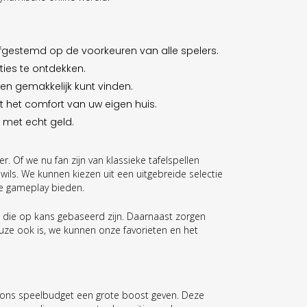
afgestemd op de voorkeuren van alle spelers.
ies te ontdekken.
en gemakkelijk kunt vinden.
it het comfort van uw eigen huis.
g met echt geld.
Of we nu fan zijn van klassieke tafelspellen
wils. We kunnen kiezen uit een uitgebreide selectie
de gameplay bieden.
 die op kans gebaseerd zijn. Daarnaast zorgen
euze ook is, we kunnen onze favorieten en het
e ons speelbudget een grote boost geven. Deze