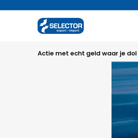
Actie met echt geld waar je dol 